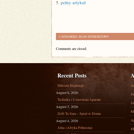
5.
pełny artykuł
CATEGORIES:
BLOG INTERNETOWY
Comments are closed.
Recent Posts
A
Miłosne Inspiracje
A
August 6, 2026
Ju
Technika i Ustawienia Aparatu
Ju
August 5, 2026
M
Zrób To Sam – Sport w Domu
Ap
August 4, 2026
Atlas (Afryka Północna)
M