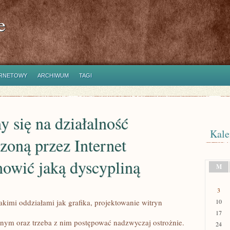
e
ERNETOWY
ARCHIWUM
TAGI
 się na działalność
Kale
oną przez Internet
nowić jaką dyscypliną
M
3
akimi oddziałami jak grafika, projektowanie witryn
10
17
atnym oraz trzeba z nim postępować nadzwyczaj ostrożnie.
24