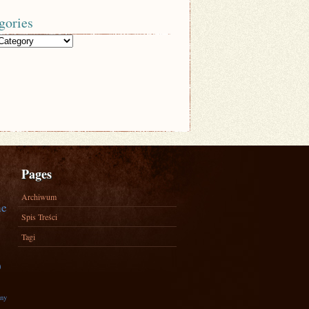
gories
Pages
Archiwum
ne
Spis Treści
Tagi
)
zny