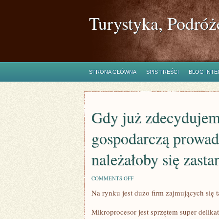
Turystyka, Podróż
STRONA GŁÓWNA
SPIS TREŚCI
BLOG INT
Gdy już zdecydujemy
gospodarczą prowadz
należałoby się zasta
ON
COMMENTS OFF
GDY
Na rynku jest dużo firm zajmujących się t
JUŻ
ZDECYDUJEMY
SIĘ
Mikroprocesor jest sprzętem super delik
NA