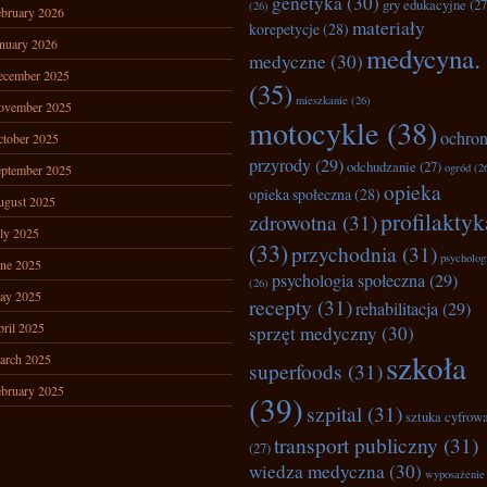
genetyka
(30)
gry edukacyjne
(27
(26)
bruary 2026
materiały
korepetycje
(28)
nuary 2026
medycyna.
medyczne
(30)
ecember 2025
(35)
mieszkanie
(26)
ovember 2025
motocykle
(38)
ochro
tober 2025
przyrody
(29)
odchudzanie
(27)
ogród
(2
ptember 2025
opieka
opieka społeczna
(28)
ugust 2025
profilaktyk
zdrowotna
(31)
ly 2025
(33)
przychodnia
(31)
psycholog
ne 2025
psychologia społeczna
(29)
(26)
ay 2025
recepty
(31)
rehabilitacja
(29)
ril 2025
sprzęt medyczny
(30)
szkoła
arch 2025
superfoods
(31)
bruary 2025
(39)
szpital
(31)
sztuka cyfrow
transport publiczny
(31)
(27)
wiedza medyczna
(30)
wyposażenie