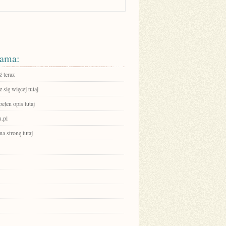
ama:
 teraz
się więcej tutaj
ełen opis tutaj
u.pl
na stronę tutaj