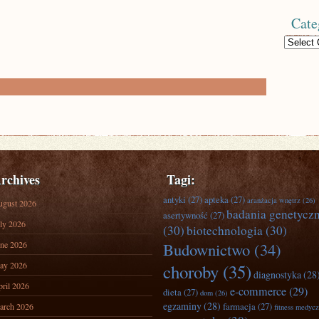
Cate
Categories
rchives
Tagi:
antyki
(27)
apteka
(27)
aranżacja wnętrz
(26)
ugust 2026
badania genetycz
asertywność
(27)
ly 2026
(30)
biotechnologia
(30)
ne 2026
Budownictwo
(34)
ay 2026
choroby
(35)
diagnostyka
(28
ril 2026
e-commerce
(29)
dieta
(27)
dom
(26)
egzaminy
(28)
farmacja
(27)
arch 2026
fitness medyc