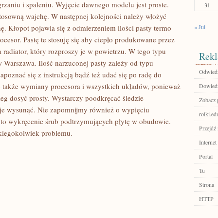
grzaniu i spaleniu. Wyjęcie dawnego modelu jest proste.
31
stosowną wajchę. W następnej kolejności należy włożyć
ę. Kłopot pojawia się z odmierzeniem ilości pasty termo
« Jul
cesor. Pastę te stosuję się aby ciepło produkowane przez
 radiator, który rozproszy je w powietrzu. W tego typu
Rekl
arszawa. Ilość narzuconej pasty zależy od typu
Odwiedź
apoznać się z instrukcją bądź też udać się po radę do
ę także wymiany procesora i wszystkich układów, ponieważ
Dowiedz 
ieg dosyć prosty. Wystarczy poodkręcać śledzie
Zobacz p
 je wysunąć. Nie zapomnijmy również o wypięciu
rolki.ed
 to wykręcenie śrub podtrzymujących płytę w obudowie.
Przejdź 
akiegokolwiek problemu.
Internet
Portal
Tu
Strona
HTTP