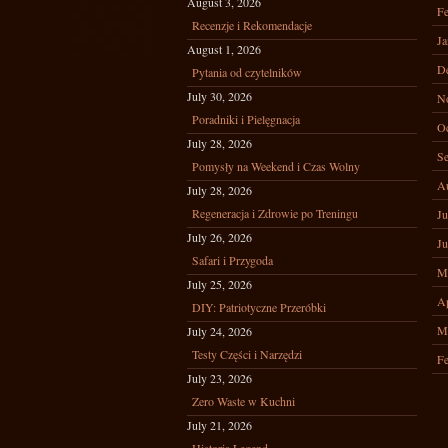
August 3, 2026
Fe
Recenzje i Rekomendacje
Ja
August 1, 2026
D
Pytania od czytelników
July 30, 2026
N
Poradniki i Pielęgnacja
Oc
July 28, 2026
Se
Pomysły na Weekend i Czas Wolny
A
July 28, 2026
Regeneracja i Zdrowie po Treningu
Ju
July 26, 2026
Ju
Safari i Przygoda
M
July 25, 2026
Ap
DIY: Patriotyczne Przeróbki
M
July 24, 2026
Testy Części i Narzędzi
Fe
July 23, 2026
Zero Waste w Kuchni
July 21, 2026