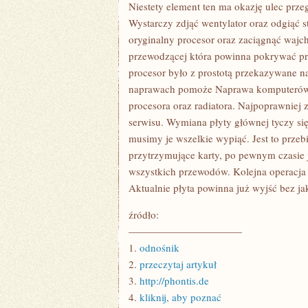
DZIAŁALNOŚĆ
Niestety element ten ma okazję ulec prze
GOSPODARCZĄ
Wystarczy zdjąć wentylator oraz odgiąć 
PROWADZONĄ
PRZEZ
oryginalny procesor oraz zaciągnąć wajch
INTERNET
przewodzącej która powinna pokrywać pro
NALEŻAŁOBY
SIĘ
procesor było z prostotą przekazywane na
ZASTANOWIĆ
JAKĄ
naprawach pomoże Naprawa komputerów W
DYSCYPLINĄ
procesora oraz radiatora. Najpoprawniej z
serwisu. Wymiana płyty głównej tyczy si
musimy je wszelkie wypiąć. Jest to przeb
przytrzymujące karty, po pewnym czasie
wszystkich przewodów. Kolejna operacja
Aktualnie płyta powinna już wyjść bez j
źródło:
———————————
1.
odnośnik
2.
przeczytaj artykuł
3.
http://phontis.de
4.
kliknij, aby poznać