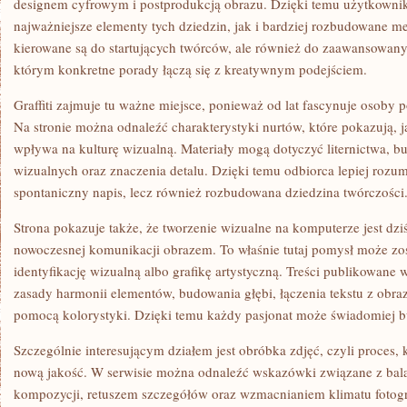
designem cyfrowym i postprodukcją obrazu. Dzięki temu użytkowni
najważniejsze elementy tych dziedzin, jak i bardziej rozbudowane me
kierowane są do startujących twórców, ale również do zaawansowany
którym konkretne porady łączą się z kreatywnym podejściem.
Graffiti zajmuje tu ważne miejsce, ponieważ od lat fascynuje osoby 
Na stronie można odnaleźć charakterystyki nurtów, które pokazują, jak
wpływa na kulturę wizualną. Materiały mogą dotyczyć liternictwa, b
wizualnych oraz znaczenia detalu. Dzięki temu odbiorca lepiej rozumie,
spontaniczny napis, lecz również rozbudowana dziedzina twórczości
Strona pokazuje także, że tworzenie wizualne na komputerze jest d
nowoczesnej komunikacji obrazem. To właśnie tutaj pomysł może zos
identyfikację wizualną albo grafikę artystyczną. Treści publikowane 
zasady harmonii elementów, budowania głębi, łączenia tekstu z obraz
pomocą kolorystyki. Dzięki temu każdy pasjonat może świadomiej 
Szczególnie interesującym działem jest obróbka zdjęć, czyli proces,
nową jakość. W serwisie można odnaleźć wskazówki związane z ba
kompozycji, retuszem szczegółów oraz wzmacnianiem klimatu fotograf