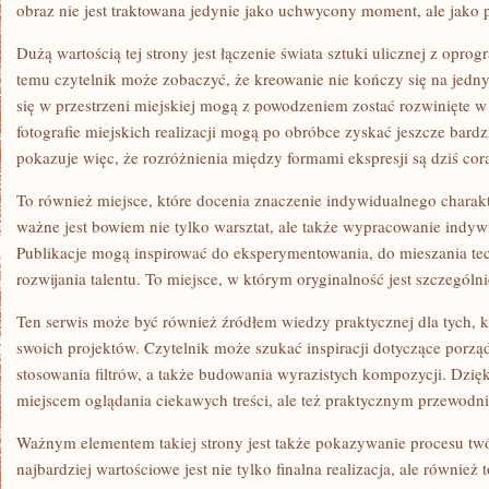
obraz nie jest traktowana jedynie jako uchwycony moment, ale jako 
Dużą wartością tej strony jest łączenie świata sztuki ulicznej z opr
temu czytelnik może zobaczyć, że kreowanie nie kończy się na je
się w przestrzeni miejskiej mogą z powodzeniem zostać rozwinięte w
fotografie miejskich realizacji mogą po obróbce zyskać jeszcze bardzi
pokazuje więc, że rozróżnienia między formami ekspresji są dziś cor
To również miejsce, które docenia znaczenie indywidualnego charakte
ważne jest bowiem nie tylko warsztat, ale także wypracowanie indy
Publikacje mogą inspirować do eksperymentowania, do mieszania te
rozwijania talentu. To miejsce, w którym oryginalność jest szczególn
Ten serwis może być również źródłem wiedzy praktycznej dla tych, 
swoich projektów. Czytelnik może szukać inspiracji dotyczące porz
stosowania filtrów, a także budowania wyrazistych kompozycji. Dzięki
miejscem oglądania ciekawych treści, ale też praktycznym przewodn
Ważnym elementem takiej strony jest także pokazywanie procesu tw
najbardziej wartościowe jest nie tylko finalna realizacja, ale również t