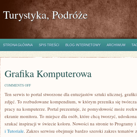
Turystyka, Podróże
STRONA GŁÓWNA
SPIS TREŚCI
BLOG INTERNETOWY
ARCHIWUM
TA
Grafika Komputerowa
ON
COMMENTS OFF
GRAFIKA
Ten serwis to portal stworzone dla entuzjastów sztuki ulicznej, graf
KOMPUTEROWA
zdjęć. To rozbudowane kompendium, w którym przenika się twórcza 
pracy na komputerze. Portal prezentuje, że pomysłowość może rozkw
ekranie monitora. To miejsce dla osób, które chcą tworzyć, udoskonal
szukać inspiracji w świecie koloru. Nowości na stronie to Programy i
i Tutoriale
. Zakres serwisu obejmuje bardzo szeroki zakres tematów 