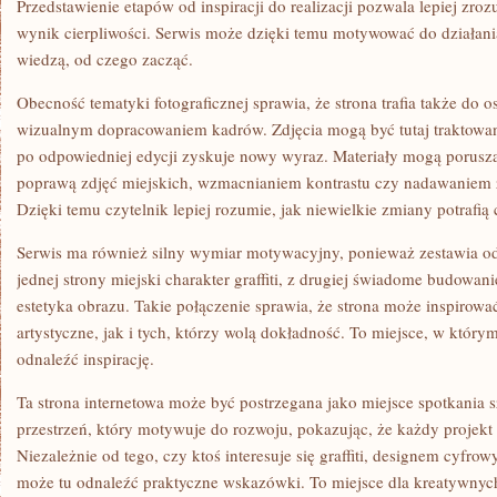
Przedstawienie etapów od inspiracji do realizacji pozwala lepiej zroz
wynik cierpliwości. Serwis może dzięki temu motywować do działani
wiedzą, od czego zacząć.
Obecność tematyki fotograficznej sprawia, że strona trafia także do 
wizualnym dopracowaniem kadrów. Zdjęcia mogą być tutaj traktowan
po odpowiedniej edycji zyskuje nowy wyraz. Materiały mogą porusz
poprawą zdjęć miejskich, wzmacnianiem kontrastu czy nadawaniem 
Dzięki temu czytelnik lepiej rozumie, jak niewielkie zmiany potrafią
Serwis ma również silny wymiar motywacyjny, ponieważ zestawia o
jednej strony miejski charakter graffiti, z drugiej świadome budowan
estetyka obrazu. Takie połączenie sprawia, że strona może inspirow
artystyczne, jak i tych, którzy wolą dokładność. To miejsce, w któ
odnaleźć inspirację.
Ta strona internetowa może być postrzegana jako miejsce spotkania sztu
przestrzeń, który motywuje do rozwoju, pokazując, że każdy projekt z
Niezależnie od tego, czy ktoś interesuje się graffiti, designem cyfr
może tu odnaleźć praktyczne wskazówki. To miejsce dla kreatywnych,