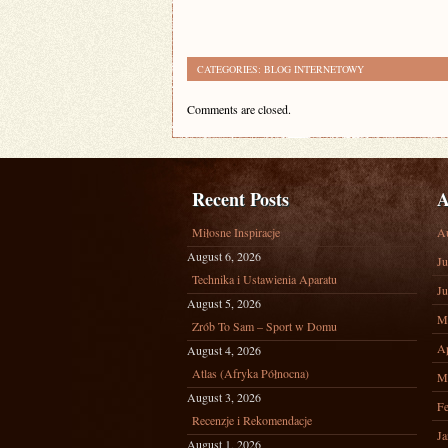
CATEGORIES:
BLOG INTERNETOWY
Comments are closed.
Recent Posts
A
Miłosne Inspiracje
A
August 6, 2026
Ju
Technika i Ustawienia Aparatu
Ju
August 5, 2026
M
Zrób To Sam – Sport w Domu
Ap
August 4, 2026
Atlas (Afryka Północna)
M
August 3, 2026
Fe
Recenzje i Rekomendacje
Ja
August 1, 2026