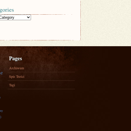
gories
Pages
Archiwum
ne
Spis Treści
Tagi
)
zny
)