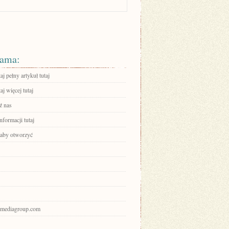
ama:
aj pełny artykuł tutaj
aj więcej tutaj
ź nas
nformacji tutaj
, aby otworzyć
nbmediagroup.com