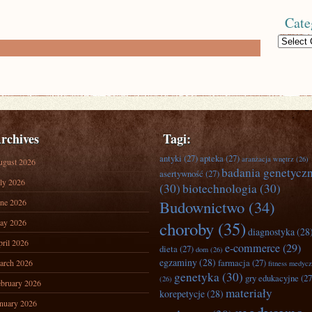
Cate
Categories
rchives
Tagi:
antyki
(27)
apteka
(27)
aranżacja wnętrz
(26)
ugust 2026
badania genetycz
asertywność
(27)
ly 2026
(30)
biotechnologia
(30)
ne 2026
Budownictwo
(34)
ay 2026
choroby
(35)
diagnostyka
(28
ril 2026
e-commerce
(29)
dieta
(27)
dom
(26)
egzaminy
(28)
farmacja
(27)
arch 2026
fitness medyc
genetyka
(30)
gry edukacyjne
(27
(26)
bruary 2026
materiały
korepetycje
(28)
nuary 2026