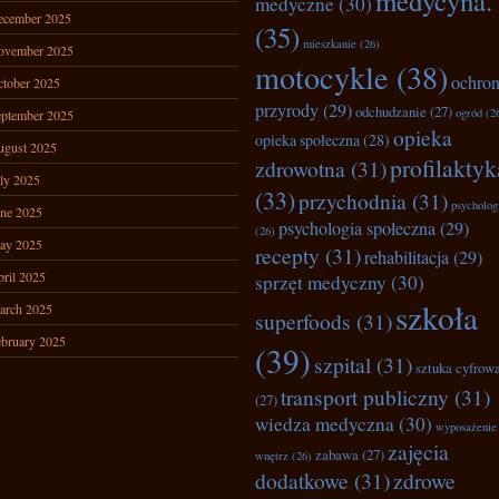
medycyna.
medyczne
(30)
ecember 2025
(35)
mieszkanie
(26)
ovember 2025
motocykle
(38)
ochro
tober 2025
przyrody
(29)
odchudzanie
(27)
ogród
(2
ptember 2025
opieka
opieka społeczna
(28)
ugust 2025
profilaktyk
zdrowotna
(31)
ly 2025
(33)
przychodnia
(31)
psycholog
ne 2025
psychologia społeczna
(29)
(26)
ay 2025
recepty
(31)
rehabilitacja
(29)
ril 2025
sprzęt medyczny
(30)
szkoła
arch 2025
superfoods
(31)
bruary 2025
(39)
szpital
(31)
sztuka cyfrow
transport publiczny
(31)
(27)
wiedza medyczna
(30)
wyposażenie
zajęcia
zabawa
(27)
wnętrz
(26)
dodatkowe
(31)
zdrowe