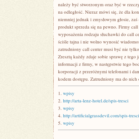
KORPORACJA
należy być stworzonym oraz być w rzecz
POŚWIĘCA
na odległość. Nieraz mówi się, że dla k
niemniej jednak i zmysłowym głosie, zaś
produkt sprzeda się na pewno. Firmy call 
wyposażenia rodzaju słuchawki do call cen
ściśle tajna i nie wolno wynosić wiadomo
zatrudniony call center musi być nie tyl
Zresztą każdy zdaje sobie sprawę z tego
informacji z firmy, w następstwie tego bo
korporacji z przeróżnymi telefonami i d
kodem dostępu. Zatrudniony ma do nich d
1.
wpisy
2.
http://arta-lenz-hotel.de/spis-tresci
3.
wpisy
4.
http://artificialgrassdevil.com/spis-tresc
5.
wpisy