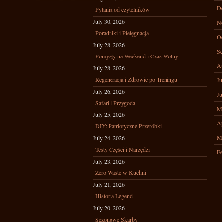
D
Pytania od czytelników
July 30, 2026
N
Poradniki i Pielęgnacja
Oc
July 28, 2026
Se
Pomysły na Weekend i Czas Wolny
A
July 28, 2026
Regeneracja i Zdrowie po Treningu
Ju
July 26, 2026
Ju
Safari i Przygoda
M
July 25, 2026
Ap
DIY: Patriotyczne Przeróbki
M
July 24, 2026
Testy Części i Narzędzi
Fe
July 23, 2026
Zero Waste w Kuchni
July 21, 2026
Historia Legend
July 20, 2026
Sezonowe Skarby