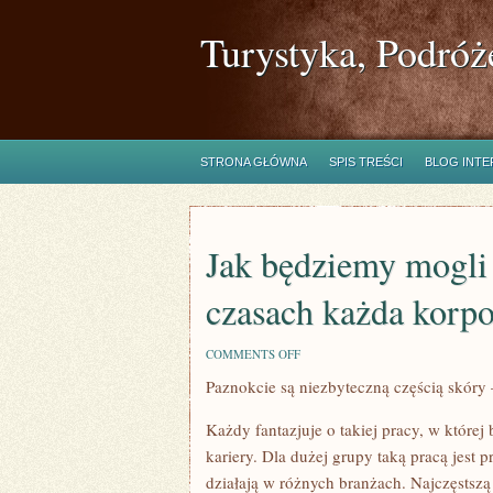
Turystyka, Podróż
STRONA GŁÓWNA
SPIS TREŚCI
BLOG INT
Jak będziemy mogli 
czasach każda korpo
ON
COMMENTS OFF
JAK
Paznokcie są niezbyteczną częścią skóry
BĘDZIEMY
MOGLI
ODNOTOWAĆ,
Każdy fantazjuje o takiej pracy, w której
W
DZISIEJSZYCH
kariery. Dla dużej grupy taką pracą jest p
CZASACH
działają w różnych branżach. Najczęstszą
KAŻDA