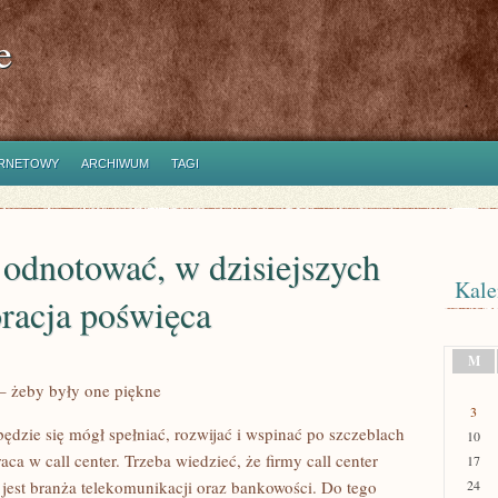
e
ERNETOWY
ARCHIWUM
TAGI
odnotować, w dzisiejszych
Kale
racja poświęca
M
 – żeby były one piękne
3
 będzie się mógł spełniać, rozwijać i wspinać po szczeblach
10
raca w call center. Trzeba wiedzieć, że firmy call center
17
 jest branża telekomunikacji oraz bankowości. Do tego
24