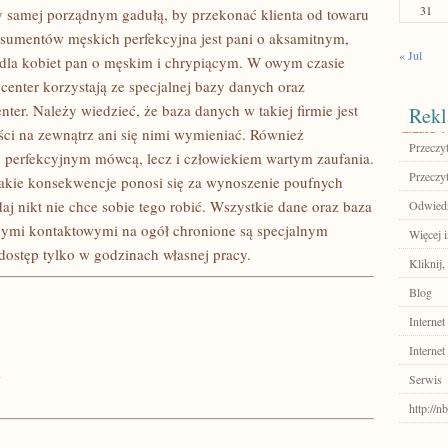
31
y samej porządnym gadułą, by przekonać klienta od towaru
onsumentów męskich perfekcyjna jest pani o aksamitnym,
« Jul
 dla kobiet pan o męskim i chrypiącym. W owym czasie
center korzystają ze specjalnej bazy danych oraz
ter. Należy wiedzieć, że baza danych w takiej firmie jest
Rekl
ści na zewnątrz ani się nimi wymieniać. Również
Przeczyt
ko perfekcyjnym mówcą, lecz i człowiekiem wartym zaufania.
Przeczyt
 jakie konsekwencje ponosi się za wynoszenie poufnych
daj nikt nie chce sobie tego robić. Wszystkie dane oraz baza
Odwied
anymi kontaktowymi na ogół chronione są specjalnym
Więcej i
ostęp tylko w godzinach własnej pracy.
Kliknij
Blog
Internet
Internet
i
Serwis
http://