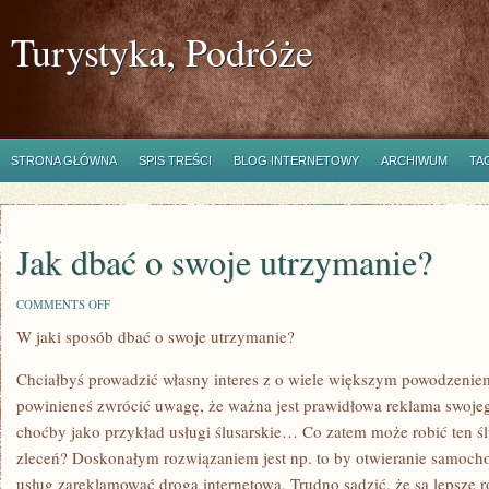
Turystyka, Podróże
STRONA GŁÓWNA
SPIS TREŚCI
BLOG INTERNETOWY
ARCHIWUM
TA
Jak dbać o swoje utrzymanie?
ON
COMMENTS OFF
JAK
W jaki sposób dbać o swoje utrzymanie?
DBAĆ
O
SWOJE
Chciałbyś prowadzić własny interes z o wiele większym powodzenie
UTRZYMANIE?
powinieneś zwrócić uwagę, że ważna jest prawidłowa reklama swoj
choćby jako przykład usługi ślusarskie… Co zatem może robić ten śl
zleceń? Doskonałym rozwiązaniem jest np. to by otwieranie samoch
usług zareklamować drogą internetową. Trudno sądzić, że są lepsze r