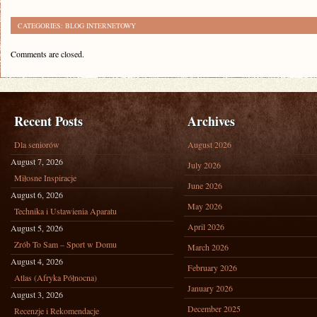
CATEGORIES:
BLOG INTERNETOWY
Comments are closed.
Recent Posts
Archives
Dla seniorów
August 2026
August 7, 2026
July 2026
Miłosne Inspiracje
June 2026
August 6, 2026
May 2026
Technika i Ustawienia Aparatu
April 2026
August 5, 2026
Zrób To Sam – Sport w Domu
March 2026
August 4, 2026
February 2026
Atlas (Afryka Północna)
January 2026
August 3, 2026
December 2025
Recenzje i Rekomendacje