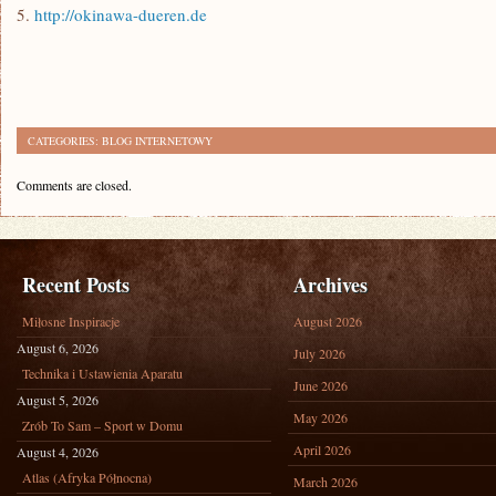
5.
http://okinawa-dueren.de
CATEGORIES:
BLOG INTERNETOWY
Comments are closed.
Recent Posts
Archives
Miłosne Inspiracje
August 2026
August 6, 2026
July 2026
Technika i Ustawienia Aparatu
June 2026
August 5, 2026
May 2026
Zrób To Sam – Sport w Domu
April 2026
August 4, 2026
Atlas (Afryka Północna)
March 2026