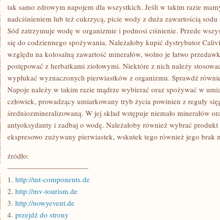
DOPIERO
tak samo zdrowym napojem dla wszystkich. Jeśli w takim razie mam
OD
nadciśnieniem lub też cukrzycą, picie wody z duża zawartością sodu
KILKUNASTU
LAT
Sód zatrzymuje wodę w organizmie i podnosi ciśnienie. Przede wszy
się do codziennego spożywania. Należałoby kupić dystrybutor Calivi
względu na kolosalną zawartość minerałów, wolno je łatwo przedaw
postępować z herbatkami ziołowymi. Niektóre z nich należy stosować 
wypłukać wyznaczonych pierwiastków z organizmu. Sprawdź również 
Napoje należy w takim razie mądrze wybierać oraz spożywać w umi
człowiek, prowadzący umiarkowany tryb życia powinien z reguły si
średniozmineralizowaną. W jej skład wstępuje niemało minerałów or
antyoksydanty i zadbaj o wodę. Należałoby również wybrać produkt 
ekspresowo zużywany pierwiastek, wskutek tego również jego brak na
źródło:
———————————
1.
http://mt-components.de
2.
http://mv-tourism.de
3.
http://nowyevent.de
4.
przejdź do strony