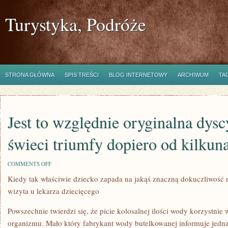
Turystyka, Podróże
STRONA GŁÓWNA
SPIS TREŚCI
BLOG INTERNETOWY
ARCHIWUM
TA
Jest to względnie oryginalna dysc
świeci triumfy dopiero od kilkuna
ON
COMMENTS OFF
JEST
Kiedy tak właściwie dziecko zapada na jakąś znaczną dokuczliwość 
TO
WZGLĘDNIE
wizyta u lekarza dziecięcego
ORYGINALNA
DYSCYPLINA,
JAKA
Powszechnie twierdzi się, że picie kolosalnej ilości wody korzystni
ŚWIECI
organizmu. Mało który fabrykant wody butelkowanej informuje jedna
TRIUMFY