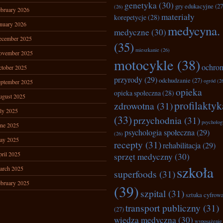
genetyka
(30)
gry edukacyjne
(27
(26)
bruary 2026
materiały
korepetycje
(28)
nuary 2026
medycyna.
medyczne
(30)
ecember 2025
(35)
mieszkanie
(26)
ovember 2025
motocykle
(38)
ochro
tober 2025
przyrody
(29)
odchudzanie
(27)
ogród
(2
ptember 2025
opieka
opieka społeczna
(28)
ugust 2025
profilaktyk
zdrowotna
(31)
ly 2025
(33)
przychodnia
(31)
psycholog
ne 2025
psychologia społeczna
(29)
(26)
ay 2025
recepty
(31)
rehabilitacja
(29)
ril 2025
sprzęt medyczny
(30)
szkoła
arch 2025
superfoods
(31)
bruary 2025
(39)
szpital
(31)
sztuka cyfrow
transport publiczny
(31)
(27)
wiedza medyczna
(30)
wyposażenie