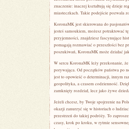
znaczenie: inaczej kształtują się dzieje r
miasteczkach. Takie podejście pozwala zo
KoronaMK jest skierowana do pasjonatów hi
jesteś samoukiem, możesz potraktować tę 
przyjemności, znajdziesz fascynujące hist
pomagają rozmawiać o przeszłości bez prz
poszukiwań, KoronaMK może działać jak 
W sercu KoronaMK leży przekonanie, że hi
porywająca. Od początków państwa po no
jest to opowieść o determinacji, innym 
geopolityka, a czasem codzienność. Dzi
zamknięty rozdział, lecz jako żywe dzied
Jeżeli chcesz, by Twoje spojrzenie na Pols
okazji zanurzyć się w historiach o ludzi
przestrzeń do takiej podróży. To zaprosz
czasy, krok po kroku, w rytmie sensowne