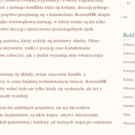
31
zeń: z jednego konfliktu rodzi się kolejny, decyzja jednego
cięstwa przeplatają się z katastrofami. KoronaMK skupia
« Jul
jako wielowątkową narrację, w której ważne są nie tylko
ępstwa decyzji i sprzeczności poszczególnych epok.
Rekl
ę państwa, kiedy rodziły się podstawy władzy. Okres
Zobacz p
terytoriów, walki o pozycję oraz kształtowania
Zobacz p
atwo zobaczyć, jak z podań wyrastają mity towarzyszące
Dowiedz
Przeczyt
eniają się układy, rośnie znaczenie handlu, a
Kliknij,
teresy w coraz bardziej rozbudowanym świecie. KoronaMK
 by widać było nie tylko kiedy się wydarzyło, ale też z
Witryna
osiły rezultaty.
Serwis
Internet
rzeń dla ambitnych projektów, ale też dla realiów
ie dyplomatów; są także kupcy, artyści, mieszczanie.
Tutaj
ali państwowej i ludzkiej: od ważnych wojen po codzienne
Witryna