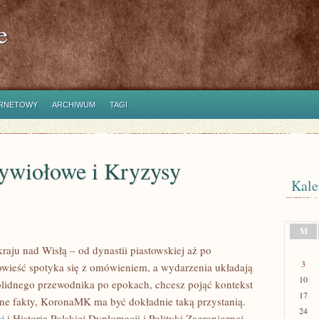
e
ERNETOWY
ARCHIWUM
TAGI
Żywiołowe i Kryzysy
Kale
M
raju nad Wisłą – od dynastii piastowskiej aż po
3
owieść spotyka się z omówieniem, a wydarzenia układają
10
solidnego przewodnika po epokach, chcesz pojąć kontekst
17
ane fakty, KoronaMK ma być dokładnie taką przystanią.
24
j
i Historia Polskiej Dyplomacji i Polityki Zagranicznej.