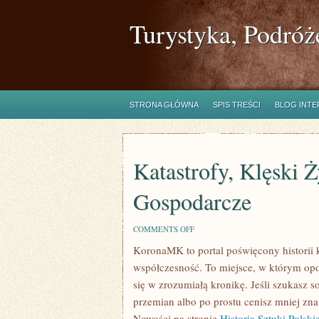
Turystyka, Podróż
STRONA GŁÓWNA
SPIS TREŚCI
BLOG INT
Katastrofy, Klęski 
Gospodarcze
ON
COMMENTS OFF
KATASTROFY,
KoronaMK to portal poświęcony historii k
KLĘSKI
ŻYWIOŁOWE
współczesność. To miejsce, w którym op
I
KRYZYSY
się w zrozumiałą kronikę. Jeśli szukasz 
GOSPODARCZE
przemian albo po prostu cenisz mniej zn
Nowości na stronie
Historia Sztuki Polskie