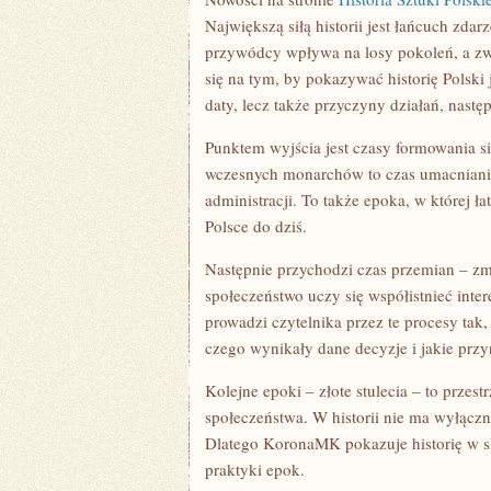
Największą siłą historii jest łańcuch zdar
przywódcy wpływa na losy pokoleń, a zwy
się na tym, by pokazywać historię Polski 
daty, lecz także przyczyny działań, nast
Punktem wyjścia jest czasy formowania si
wczesnych monarchów to czas umacniania 
administracji. To także epoka, w której ł
Polsce do dziś.
Następnie przychodzi czas przemian – zmi
społeczeństwo uczy się współistnieć in
prowadzi czytelnika przez te procesy tak,
czego wynikały dane decyzje i jakie przyn
Kolejne epoki – złote stulecia – to przest
społeczeństwa. W historii nie ma wyłączn
Dlatego KoronaMK pokazuje historię w sk
praktyki epok.