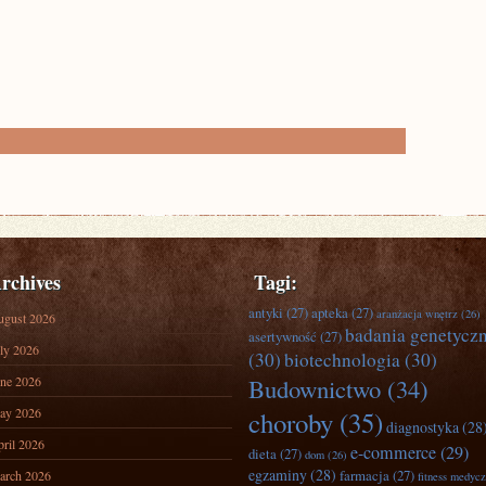
rchives
Tagi:
antyki
(27)
apteka
(27)
aranżacja wnętrz
(26)
ugust 2026
badania genetycz
asertywność
(27)
ly 2026
(30)
biotechnologia
(30)
ne 2026
Budownictwo
(34)
ay 2026
choroby
(35)
diagnostyka
(28
ril 2026
e-commerce
(29)
dieta
(27)
dom
(26)
egzaminy
(28)
farmacja
(27)
arch 2026
fitness medyc