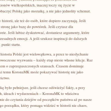
egionów wielkopolskich, inaczej toczy się życie w
baczyć Polskę jako mozaikę, a nie jako jednolity schemat.
storii, ale też do osób, które dopiero zaczynają. Jeśli
stronę jako bazę do powtórek. Jeśli czytasz dla
orie. Jeśli lubisz dyskutować, dostaniesz argumenty, które
esadnych emocji. A jeśli szukasz inspiracji do dalszych
punkt startu.
storia Polski jest wielowątkowa, a przez to niesłychanie
woczesne wyzwania – każdy etap niesie własne lekcje. Raz
razem o zaprzepaszczonych szansach. Czasem dominuje
ęki temu KoronaMK może pokazywać historię nie jako
zictwo.
kę było pełniejsze, jeśli chcesz odświeżyć fakty, a przy
ach, ideach i wydarzeniach – KoronaMK to właściwa
enie do czytania dziejów od początków państwa aż po nasze
go porządku, który pomaga widzieć w historii nie chaos,