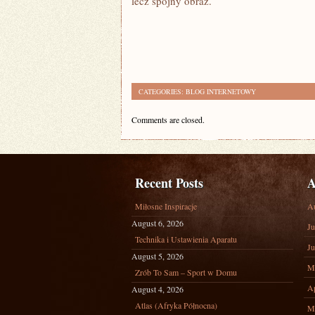
lecz spójny obraz.
CATEGORIES:
BLOG INTERNETOWY
Comments are closed.
Recent Posts
A
Miłosne Inspiracje
A
August 6, 2026
Ju
Technika i Ustawienia Aparatu
Ju
August 5, 2026
M
Zrób To Sam – Sport w Domu
Ap
August 4, 2026
Atlas (Afryka Północna)
M