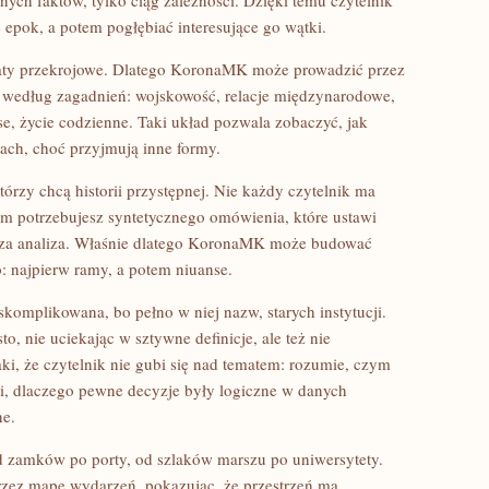
anych faktów, tylko ciąg zależności. Dzięki temu czytelnik
pok, a potem pogłębiać interesujące go wątki.
maty przekrojowe. Dlatego KoronaMK może prowadzić przez
eż według zagadnień: wojskowość, relacje międzynarodowe,
se, życie codzienne. Taki układ pozwala zobaczyć, jak
ch, choć przyjmują inne formy.
tórzy chcą historii przystępnej. Nie każdy czytelnik ma
m potrzebujesz syntetycznego omówienia, które ustawi
sza analiza. Właśnie dlatego KoronaMK może budować
wo: najpierw ramy, a potem niuanse.
skomplikowana, bo pełno w niej nazw, starych instytucji.
 nie uciekając w sztywne definicje, ale też nie
aki, że czytelnik nie gubi się nad tematem: rozumie, czym
ci, dlaczego pewne decyzje były logiczne w danych
ne.
– od zamków po porty, od szlaków marszu po uniwersytety.
zez mapę wydarzeń, pokazując, że przestrzeń ma