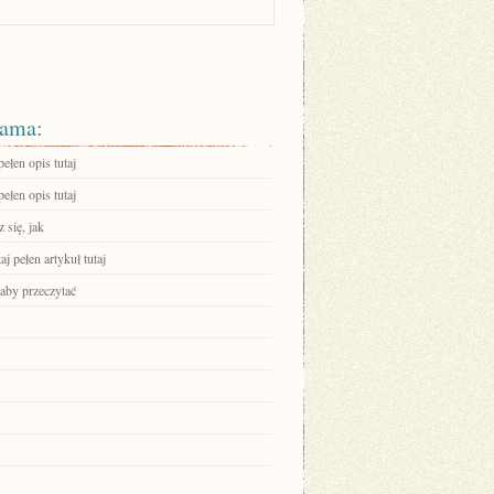
ama:
ełen opis tutaj
ełen opis tutaj
 się, jak
aj pełen artykuł tutaj
 aby przeczytać