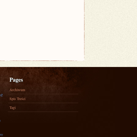
Pages
Archiwum
ne
Spis Treści
Tagi
)
zny