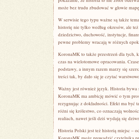
pokazanie, że historia to nie zbiór oderw
może bez trudu zbudować w głowie mapę e
W serwisie tego typu ważne są także te
historię nie tylko według okresów, ale t
dziedzictwo, duchowość, instytucje, finan
pewne problemy wracają w różnych epoka
KoronaMK to także przestrzeń dla tych, k
czas na wielotomowe opracowania. Czase
podstawy, a innym razem marzy się szer
treści tak, by dało się je czytać warstwo
Ważny jest również język. Historia bywa 
KoronaMK ma ambicję mówić o tym prosto,
rezygnując z dokładności. Efekt ma być t
różni się królestwo, co oznaczają wolnoś
realiach, nawet jeśli dziś wydają się dziw
Historia Polski jest też historią miejsc 
KoronaMK może prowadzić czytelnika pr