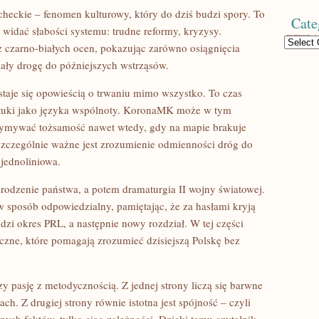
checkie – fenomen kulturowy, który do dziś budzi spory. To
Cate
 widać słabości systemu: trudne reformy, kryzysy.
Categories
 czarno-białych ocen, pokazując zarówno osiągnięcia
wiały drogę do późniejszych wstrząsów.
 staje się opowieścią o trwaniu mimo wszystko. To czas
ztuki jako języka wspólnoty. KoronaMK może w tym
rzymywać tożsamość nawet wtedy, gdy na mapie brakuje
zczególnie ważne jest zrozumienie odmienności dróg do
 jednoliniowa.
rodzenie państwa, a potem dramaturgia II wojny światowej.
sposób odpowiedzialny, pamiętając, że za hasłami kryją
dzi okres PRL, a następnie nowy rozdział. W tej części
eczne, które pomagają zrozumieć dzisiejszą Polskę bez
 pasję z metodycznością. Z jednej strony liczą się barwne
ch. Z drugiej strony równie istotna jest spójność – czyli