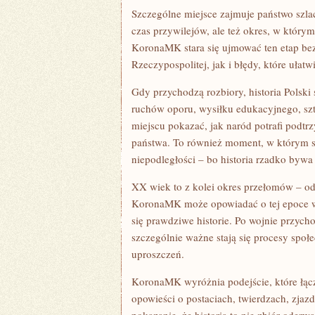
Szczególne miejsce zajmuje państwo szla
czas przywilejów, ale też okres, w którym
KoronaMK stara się ujmować ten etap bez
Rzeczypospolitej, jak i błędy, które ułat
Gdy przychodzą rozbiory, historia Polski
ruchów oporu, wysiłku edukacyjnego, s
miejscu pokazać, jak naród potrafi podt
państwa. To również moment, w którym s
niepodległości – bo historia rzadko bywa
XX wiek to z kolei okres przełomów – od
KoronaMK może opowiadać o tej epoce w 
się prawdziwe historie. Po wojnie przycho
szczególnie ważne stają się procesy społ
uproszczeń.
KoronaMK wyróżnia podejście, które łączy
opowieści o postaciach, twierdzach, zjazda