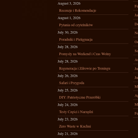
August 3, 2026
Fe
Recenzje i Rekomendacje
Ja
August 1, 2026
D
Pytania od czytelników
July 30, 2026
N
Poradniki i Pielęgnacja
Oc
July 28, 2026
Se
Pomysły na Weekend i Czas Wolny
A
July 28, 2026
Regeneracja i Zdrowie po Treningu
Ju
July 26, 2026
Ju
Safari i Przygoda
M
July 25, 2026
Ap
DIY: Patriotyczne Przeróbki
M
July 24, 2026
Testy Części i Narzędzi
Fe
July 23, 2026
Zero Waste w Kuchni
July 21, 2026