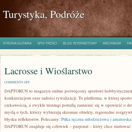
Turystyka, Podróże
STRONA GŁÓWNA
SPIS TREŚCI
BLOG INTERNETOWY
ARCHIWUM
TA
Lacrosse i Wioślarstwo
ON
COMMENTS OFF
LACROSSE
DAPTORUN to magazyn online poświęcony sportowi hobbystyczne
I
WIOŚLARSTWO
konkurencjom oraz radości rywalizacji. To platforma, w której sport
ciekawością, a zwykłe treningi potrafią zamienić się w opowieść o de
myślą o tych, którzy wybierają skromne obiekty, regionalne rozgrywk
błysku reflektorów. Polecamy:
Piłka ręczna młodzieżowa i amatorska
DAPTORUN znajduje się człowiek – pasjonat – który chce startować 