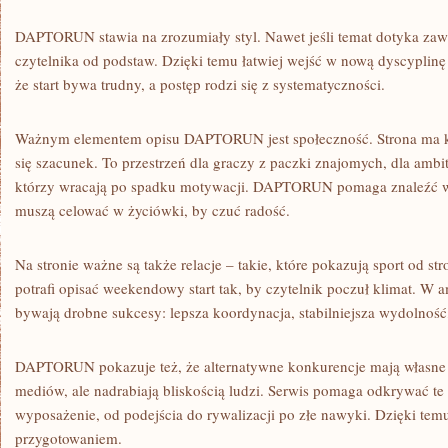
DAPTORUN stawia na zrozumiały styl. Nawet jeśli temat dotyka zawi
czytelnika od podstaw. Dzięki temu łatwiej wejść w nową dyscyplinę
że start bywa trudny, a postęp rodzi się z systematyczności.
Ważnym elementem opisu DAPTORUN jest społeczność. Strona ma kli
się szacunek. To przestrzeń dla graczy z paczki znajomych, dla ambi
którzy wracają po spadku motywacji. DAPTORUN pomaga znaleźć wł
muszą celować w życiówki, by czuć radość.
Na stronie ważne są także relacje – takie, które pokazują sport od
potrafi opisać weekendowy start tak, by czytelnik poczuł klimat. W 
bywają drobne sukcesy: lepsza koordynacja, stabilniejsza wydolność
DAPTORUN pokazuje też, że alternatywne konkurencje mają własne
mediów, ale nadrabiają bliskością ludzi. Serwis pomaga odkrywać te
wyposażenie, od podejścia do rywalizacji po złe nawyki. Dzięki temu
przygotowaniem.