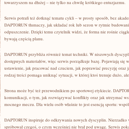
towarzyszem na dłużej – nie tylko na chwilę krótkiego entuzjazmu.
Serwis potrafi też dotknąć tematu cykli – w prosty sposób, bez aka
DAPTORUN tłumaczy, jak układać rok lub sezon w rytmie budowania
odpuszczenie. Dzięki temu czytelnik widzi, że forma nie rośnie ciągl
bywają częścią planu.
DAPTORUN przybliża również temat techniki. W niszowych dyscypli
dostępnych materiałów, więc serwis porządkuje bazę. Pojawiają się 
ustawienie, jak pracować nad czuciem, jak poprawiać precyzję oraz ja
rodzaj treści pomaga uniknąć sytuacji, w której ktoś trenuje dużo, ale
Strona może być też przewodnikiem po sportowej etykiecie. DAPT
komunikacji, o tym, jak rozwiązywać konflikty oraz jak utrzymać ws
mocnego meczu. Dla wielu osób właśnie to jest esencją sportu: wspól
DAPTORUN inspiruje do odkrywania nowych dyscyplin. Nierzadko wy
spróbował czegoś, o czym wcześniej nie brał pod uwagę. Serwis pokaz