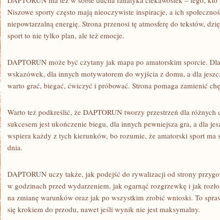
DAPTORUN ma też w sobie ducha fanatyka ciekawostek – tego, kto l
Niszowe sporty często mają nieoczywiste inspiracje, a ich społecznoś
niepowtarzalną energię. Strona przenosi tę atmosferę do tekstów, dzi
sport to nie tylko plan, ale też emocje.
DAPTORUN może być czytany jak mapa po amatorskim sporcie. Dla
wskazówek, dla innych motywatorem do wyjścia z domu, a dla jeszc
warto grać, biegać, ćwiczyć i próbować. Strona pomaga zamienić ch
Warto też podkreślić, że DAPTORUN tworzy przestrzeń dla różnych de
sukcesem jest ukończenie biegu, dla innych pewniejsza gra, a dla jes
wspiera każdy z tych kierunków, bo rozumie, że amatorski sport ma 
dnia.
DAPTORUN uczy także, jak podejść do rywalizacji od strony przygo
w godzinach przed wydarzeniem, jak ogarnąć rozgrzewkę i jak rozłoż
na zmianę warunków oraz jak po wszystkim zrobić wnioski. To spraw
się krokiem do przodu, nawet jeśli wynik nie jest maksymalny.