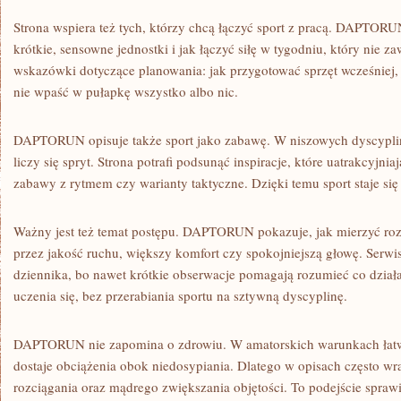
Strona wspiera też tych, którzy chcą łączyć sport z pracą. DAPTOR
krótkie, sensowne jednostki i jak łączyć siłę w tygodniu, który nie za
wskazówki dotyczące planowania: jak przygotować sprzęt wcześniej, 
nie wpaść w pułapkę wszystko albo nic.
DAPTORUN opisuje także sport jako zabawę. W niszowych dyscyplina
liczy się spryt. Strona potrafi podsunąć inspiracje, które uatrakcyjniaj
zabawy z rytmem czy warianty taktyczne. Dzięki temu sport staje si
Ważny jest też temat postępu. DAPTORUN pokazuje, jak mierzyć rozwó
przez jakość ruchu, większy komfort czy spokojniejszą głowę. Serw
dziennika, bo nawet krótkie obserwacje pomagają rozumieć co dz
uczenia się, bez przerabiania sportu na sztywną dyscyplinę.
DAPTORUN nie zapomina o zdrowiu. W amatorskich warunkach łatwo
dostaje obciążenia obok niedosypiania. Dlatego w opisach często wrac
rozciągania oraz mądrego zwiększania objętości. To podejście spr