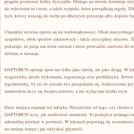
pragnie poznawać kulisy dyscyplin. Dlatego na stronie dominuje u
do wdrożenia tu i teraz, a także rozpiski, które porządkują reguły.
tych, którzy wracają do ruchu po dłuższym przestoju albo dopiero b
Charakter serwisu opiera się na wielowątkowości. Obok marszobieg
zespołowe, obok sportów rakietowych – także dyscypliny niszowe. T
pokazuje, że pasja ma wiele odcieni i może prowadzić zarówno do re
debiutu w turnieju.
DAPTORUN opisuje sport nie tylko jako tabelę, ale jako drogę. W te
rozgrzewka, detale wykonania, regeneracja oraz profilaktyka. Serw
tygodniówkę, by iść do przodu bez przepalania się. Jednocześnie pr
amatorskim liczy się bezpieczeństwo, a nie wyłącznie krótki zryw.
Dużo miejsca zajmuje też taktyka. Niezależnie od tego, czy chodzi o 
DAPTORUN uczy, jak analizować momenty. To podejście pomaga zam
adrenalinę przekuć w pewność. W tekstach pojawiają się scenariusze
na zmianę tempa i jak odzyskać płynność.