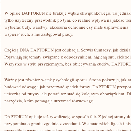
W opisie DAPTORUN nie brakuje wątku ekwipunkowego. To jednak n
tylko użyteczny przewodnik po tym, co realnie wpływa na jakość tre
wybierać buty, warstwy, akcesoria ochronne czy małe usprawnienia. N
wspierał ruch, a nie zastępował pracy.
Częścią DNA DAPTORUN jest edukacja. Serwis tłumaczy, jak działa 
Pojawiają się tematy związane z odpoczynkiem, higieną snu, elektro
Wszystko w stylu przyziemnym, bez obiecywania cudów. DAPTORUN
Ważny jest również wątek psychologii sportu. Strona pokazuje, jak ra
budować odwagę i jak przetrwać spadek formy. DAPTORUN przypomi
ucieczką od rutyny, ale potrafi też stać się kolejnym obowiązkiem. D
narzędzia, które pomagają utrzymać równowagę.
DAPTORUN opisuje też rywalizację w sposób fair. Z jednej strony do
przypomina o graniu zgodnie z zasadami. W amatorskich ligach i ni
szczególnie ważne są atmosfera w grupie, bo często spotyka się tam 