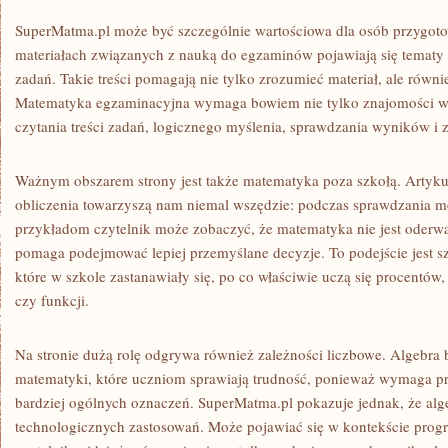
SuperMatma.pl może być szczególnie wartościowa dla osób przygoto
materiałach związanych z nauką do egzaminów pojawiają się tematy
zadań. Takie treści pomagają nie tylko zrozumieć materiał, ale równi
Matematyka egzaminacyjna wymaga bowiem nie tylko znajomości wzo
czytania treści zadań, logicznego myślenia, sprawdzania wyników i 
Ważnym obszarem strony jest także matematyka poza szkołą. Artykuł
obliczenia towarzyszą nam niemal wszędzie: podczas sprawdzania me
przykładom czytelnik może zobaczyć, że matematyka nie jest oderwa
pomaga podejmować lepiej przemyślane decyzje. To podejście jest s
które w szkole zastanawiały się, po co właściwie uczą się procentów
czy funkcji.
Na stronie dużą rolę odgrywa również zależności liczbowe. Algebra
matematyki, które uczniom sprawiają trudność, ponieważ wymaga prz
bardziej ogólnych oznaczeń. SuperMatma.pl pokazuje jednak, że alg
technologicznych zastosowań. Może pojawiać się w kontekście prog