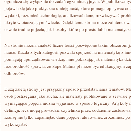
ogranicza się wyłącznie do zadań egzaminacyjnych. W publikowany
pojawia się jako praktyczna umiejętność, które pomaga opisywać co
wydatki, rozumieć technologię, analizować dane, rozwiązywać probl
ukryte w otaczającym świecie. Dzięki temu strona może zainteresow
oswoić trudne pojęcia, jak i osoby, które po prostu lubią matematyczn
Na stronie można znaleźć liczne treści poświęcone takim obszarom j
nauce. Każda z tych kategorii pozwala spojrzeć na matematykę z inn
pomagają uporządkować wiedzę, inne pokazują, jak matematyka dzi
różnorodność sprawia, że SuperMatma.pl może być edukacyjnym zap
odbiorców.
Dużą zaletą strony jest przyjazny sposób przedstawiania tematów. 
osób postrzegana jako sucha, ale materiały publikowane w serwisie p
wymagające pojęcia można wyjaśniać w sposób logiczny. Artykuły n
definicji, lecz mogą prowadzić czytelnika przez codzienne zastosow
szansę nie tylko zapamiętać dane pojęcie, ale również zrozumieć, po 
wykorzystać.