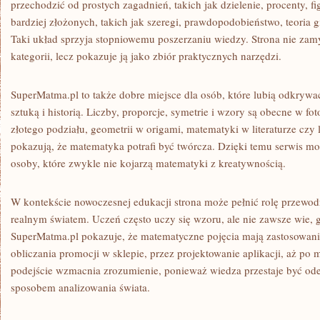
przechodzić od prostych zagadnień, takich jak dzielenie, procenty, f
bardziej złożonych, takich jak szeregi, prawdopodobieństwo, teoria g
Taki układ sprzyja stopniowemu poszerzaniu wiedzy. Strona nie za
kategorii, lecz pokazuje ją jako zbiór praktycznych narzędzi.
SuperMatma.pl to także dobre miejsce dla osób, które lubią odkrywa
sztuką i historią. Liczby, proporcje, symetrie i wzory są obecne w fot
złotego podziału, geometrii w origami, matematyki w literaturze czy 
pokazują, że matematyka potrafi być twórcza. Dzięki temu serwis m
osoby, które zwykle nie kojarzą matematyki z kreatywnością.
W kontekście nowoczesnej edukacji strona może pełnić rolę przewod
realnym światem. Uczeń często uczy się wzoru, ale nie zawsze wie, 
SuperMatma.pl pokazuje, że matematyczne pojęcia mają zastosowani
obliczania promocji w sklepie, przez projektowanie aplikacji, aż p
podejście wzmacnia zrozumienie, ponieważ wiedza przestaje być oder
sposobem analizowania świata.