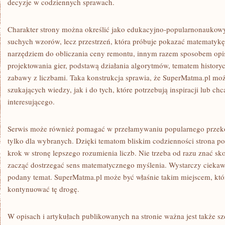
decyzje w codziennych sprawach.
Charakter strony można określić jako edukacyjno-popularnonaukowy. 
suchych wzorów, lecz przestrzeń, która próbuje pokazać matematykę z
narzędziem do obliczania ceny remontu, innym razem sposobem opi
projektowania gier, podstawą działania algorytmów, tematem history
zabawy z liczbami. Taka konstrukcja sprawia, że SuperMatma.pl moż
szukających wiedzy, jak i do tych, które potrzebują inspiracji lub ch
interesującego.
Serwis może również pomagać w przełamywaniu popularnego przeko
tylko dla wybranych. Dzięki tematom bliskim codzienności strona p
krok w stronę lepszego rozumienia liczb. Nie trzeba od razu znać sk
zacząć dostrzegać sens matematycznego myślenia. Wystarczy ciekawoś
podany temat. SuperMatma.pl może być właśnie takim miejscem, kt
kontynuować tę drogę.
W opisach i artykułach publikowanych na stronie ważna jest także s