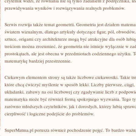
czytelnik widzi, że równania nie są tylko zadaniem z podręcznika, l
przewidywania wyników i rozwiązywania realnych problemów.
Serwis rozwija także temat geometrii. Geometria jest działem matemat
światem wizualnym, dlatego artykuły dotyczące figur, pól, obwodów, 
sztuce, origami czy architekturze mogą być atrakcyjne dla osób lubi
treściom można zrozumieć, że geometria nie istnieje wyłącznie w zad
prostokątach, ale jest obecna w przedmiotach codziennego użytku. T
matematykę bardziej przestrzennie.
Ciekawym elementem strony są także liczbowe ciekawostki. Takie tr
które chcą ćwiczyć myślenie w sposób lekki. Liczby pierwsze, ciągi
układanki, zabawy na osi liczbowej czy zgadywanie liczb z podpowi
matematyka może być również formą spokojnego wyzwania. Tego ty
zarówno młodszych czytelników, jak i dorosłych, którzy lubią spraw
cierpliwość i logiczne podejście do problemów.
SuperMatma.pl porusza również pochodzenie pojęć. To bardzo ważn