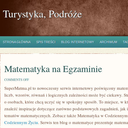
Turystyka, Podróże
STRONA GŁÓWNA
SPIS TREŚCI
BLOG INTERNETOWY
ARCHIWUM
TA
Matematyka na Egzaminie
ON
COMMENTS OFF
MATEMATYKA
SuperMatma.pl to nowoczesny serwis internetowy poświęcony matema
NA
EGZAMINIE
liczb, wzorów, równań i logicznych zależności może być ciekawy. St
o osobach, które chcą uczyć się w spokojny sposób. To miejsce, w 
znaleźć inspiracje dotyczące zarówno podstawowych zagadnień, jak 
tematów matematycznych. Zobacz także Matematyka w Codziennym 
Codziennym Życiu
. Serwis ten blog o matematyce prezentuje matemat