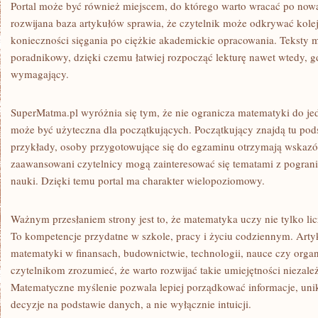
Portal może być również miejscem, do którego warto wracać po now
rozwijana baza artykułów sprawia, że czytelnik może odkrywać kole
konieczności sięgania po ciężkie akademickie opracowania. Teksty m
poradnikowy, dzięki czemu łatwiej rozpocząć lekturę nawet wtedy, g
wymagający.
SuperMatma.pl wyróżnia się tym, że nie ogranicza matematyki do j
może być użyteczna dla początkujących. Początkujący znajdą tu pods
przykłady, osoby przygotowujące się do egzaminu otrzymają wskazów
zaawansowani czytelnicy mogą zainteresować się tematami z pograni
nauki. Dzięki temu portal ma charakter wielopoziomowy.
Ważnym przesłaniem strony jest to, że matematyka uczy nie tylko li
To kompetencje przydatne w szkole, pracy i życiu codziennym. Arty
matematyki w finansach, budownictwie, technologii, nauce czy orga
czytelnikom zrozumieć, że warto rozwijać takie umiejętności niezale
Matematyczne myślenie pozwala lepiej porządkować informacje, un
decyzje na podstawie danych, a nie wyłącznie intuicji.