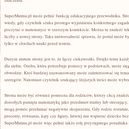
znaczenia.
SuperMatma.pl może pełnić funkcję edukacyjnego przewodnika. Stro
wtedy, gdy czytelnik szuka prostego wyjaśnienia konkretnego zagadn
poczytać o matematyce w szerszym kontekście. Można tu znaleźć tek
liczby z nowej strony. Taka uniwersalność sprawia, że portal może b
tylko w chwilach nauki przed testem.
Dużym atutem strony jest to, że łączy ciekawostki. Dzięki temu każd
dla siebie. Osoba, która potrzebuje pomocy w podstawach, może sięg
obwodzie. Ktoś bardziej zaawansowany może zainteresować się temat
szeregów. Natomiast czytelnik szukający lżejszych treści może wybra
Strona może być również pomocna dla rodziców, którzy chcą znaleźć
dorosłych pamięta matematykę jako przedmiot trudny lub stresujący,
mogą pomóc przełamać negatywne skojarzenia. Gdy rodzic rozumie, 
procenty, równania, kąty czy figury, łatwiej mu wspierać dziecko be
SuperMatma.pl może więc pełnić także rolę przystępnego poradnika d