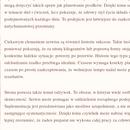
mogą dotyczyć takich spraw jak planowanie posiłków. Dzięki temu s
w temacie diet i ćwiczeń, lecz pokazuje, że zdrowy styl życia składa 
podejmowanych każdego dnia. To podejście jest łatwiejsze do zaakce
natychmiastowej przemiany.
Ciekawym elementem serwisu są również historie sukcesu. Takie tre
ponieważ pokazują, że za utratą kilogramów lub poprawą formy stoją n
konkretne ludzkie sytuacje: powroty po przerwie. Historie tego typu
odchudzania rzadko przebiega idealnie. Czasem wymaga korekty pl
czasem po prostu zaakceptowania, że wolniejsze tempo nadal może 
rezultatów.
Strona porusza także temat odżywek. To obszar, w którym wiele osó
skuteczność. Serwis może pomagać w oddzieleniu rozsądnego podej
Suplementacja jest przedstawiana jako możliwe uzupełnienie, a nie 
zastępujące systematyczność. Dzięki temu czytelnik może nabrać wi
lepiej zrozumieć, że żaden preparat nie wykona całej pracy za człowi