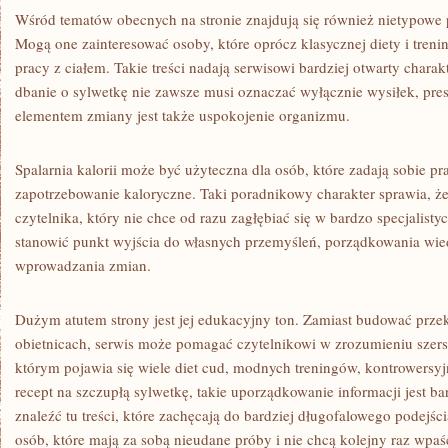
Wśród tematów obecnych na stronie znajdują się również nietypowe p
Mogą one zainteresować osoby, które oprócz klasycznej diety i treni
pracy z ciałem. Takie treści nadają serwisowi bardziej otwarty charak
dbanie o sylwetkę nie zawsze musi oznaczać wyłącznie wysiłek, pre
elementem zmiany jest także uspokojenie organizmu.
Spalarnia kalorii może być użyteczna dla osób, które zadają sobie pr
zapotrzebowanie kaloryczne. Taki poradnikowy charakter sprawia, że 
czytelnika, który nie chce od razu zagłębiać się w bardzo specjalist
stanowić punkt wyjścia do własnych przemyśleń, porządkowania wie
wprowadzania zmian.
Dużym atutem strony jest jej edukacyjny ton. Zamiast budować prze
obietnicach, serwis może pomagać czytelnikowi w zrozumieniu szers
którym pojawia się wiele diet cud, modnych treningów, kontrowersy
recept na szczupłą sylwetkę, takie uporządkowanie informacji jest b
znaleźć tu treści, które zachęcają do bardziej długofalowego podejśc
osób, które mają za sobą nieudane próby i nie chcą kolejny raz wpa