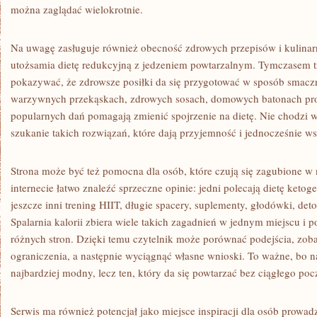
można zaglądać wielokrotnie.
Na uwagę zasługuje również obecność zdrowych przepisów i kulinarn
utożsamia dietę redukcyjną z jedzeniem powtarzalnym. Tymczasem t
pokazywać, że zdrowsze posiłki da się przygotować w sposób smaczny
warzywnych przekąskach, zdrowych sosach, domowych batonach pro
popularnych dań pomagają zmienić spojrzenie na dietę. Nie chodzi w
szukanie takich rozwiązań, które dają przyjemność i jednocześnie wsp
Strona może być też pomocna dla osób, które czują się zagubione w
internecie łatwo znaleźć sprzeczne opinie: jedni polecają dietę ketog
jeszcze inni trening HIIT, długie spacery, suplementy, głodówki, det
Spalarnia kalorii zbiera wiele takich zagadnień w jednym miejscu i p
różnych stron. Dzięki temu czytelnik może porównać podejścia, zoba
ograniczenia, a następnie wyciągnąć własne wnioski. To ważne, bo na
najbardziej modny, lecz ten, który da się powtarzać bez ciągłego poc
Serwis ma również potencjał jako miejsce inspiracji dla osób prowad