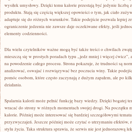
wysiłek umysłowy. Dzięki temu kalorie przestają być jedynie liczbą
produktu. Stają się częścią większej opowieści o tym, jak ciało zużywa
adaptuje się do różnych warunków. Takie podejście pozwala lepiej 
ograniczenie jedzenia nie zawsze daje oczekiwane efekty, jeśli jedno
elementy codzienności.
Dla wielu czytelników ważne mogą być także treści o chwilach zwątp
mieszczą się w prostych poradach typu „jedz mniej i więcej ćwicz”
na powodzenie całego procesu. Strona pokazuje, że trudności są nor
analizować, oswajać i rozwiązywać bez poczucia winy. Takie podejści
pomóc osobom, które często zaczynają z dużym zapałem, ale po kilku
działania.
Spalarnia kalorii może pełnić funkcję bazy wiedzy. Dzięki bogatej 
wracać do strony w różnych momentach swojej drogi. Na początku m
kalorie. Później może interesować się bardziej szczegółowymi temat
przyzwyczajeń. Jeszcze później może czytać o utrzymaniu efektów,
stylu życia. Taka struktura sprawia, że serwis nie jest jednorazową le