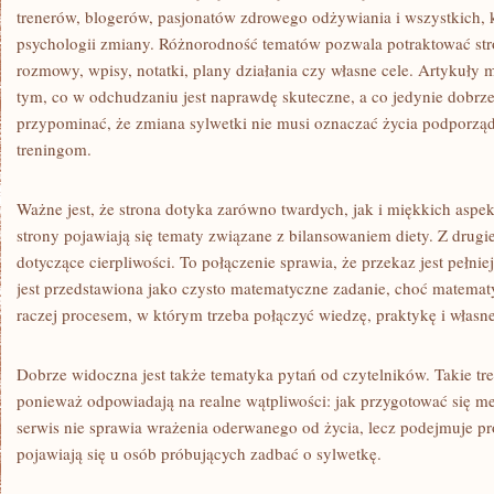
trenerów, blogerów, pasjonatów zdrowego odżywiania i wszystkich, k
psychologii zmiany. Różnorodność tematów pozwala potraktować st
rozmowy, wpisy, notatki, plany działania czy własne cele. Artykuły 
tym, co w odchudzaniu jest naprawdę skuteczne, a co jedynie dobrze
przypominać, że zmiana sylwetki nie musi oznaczać życia podporzą
treningom.
Ważne jest, że strona dotyka zarówno twardych, jak i miękkich aspe
strony pojawiają się tematy związane z bilansowaniem diety. Z drugi
dotyczące cierpliwości. To połączenie sprawia, że przekaz jest pełnie
jest przedstawiona jako czysto matematyczne zadanie, choć matematy
raczej procesem, w którym trzeba połączyć wiedzę, praktykę i własn
Dobrze widoczna jest także tematyka pytań od czytelników. Takie tre
ponieważ odpowiadają na realne wątpliwości: jak przygotować się m
serwis nie sprawia wrażenia oderwanego od życia, lecz podejmuje p
pojawiają się u osób próbujących zadbać o sylwetkę.