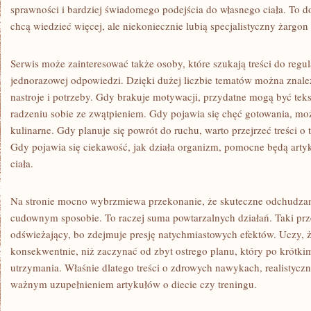
sprawności i bardziej świadomego podejścia do własnego ciała. To do
chcą wiedzieć więcej, ale niekoniecznie lubią specjalistyczny żargo
Serwis może zainteresować także osoby, które szukają treści do regul
jednorazowej odpowiedzi. Dzięki dużej liczbie tematów można znale
nastroje i potrzeby. Gdy brakuje motywacji, przydatne mogą być teks
radzeniu sobie ze zwątpieniem. Gdy pojawia się chęć gotowania, moż
kulinarne. Gdy planuje się powrót do ruchu, warto przejrzeć treści o t
Gdy pojawia się ciekawość, jak działa organizm, pomocne będą artyk
ciała.
Na stronie mocno wybrzmiewa przekonanie, że skuteczne odchudzan
cudownym sposobie. To raczej suma powtarzalnych działań. Taki pr
odświeżający, bo zdejmuje presję natychmiastowych efektów. Uczy, że 
konsekwentnie, niż zaczynać od zbyt ostrego planu, który po krótkim
utrzymania. Właśnie dlatego treści o zdrowych nawykach, realistyczn
ważnym uzupełnieniem artykułów o diecie czy treningu.