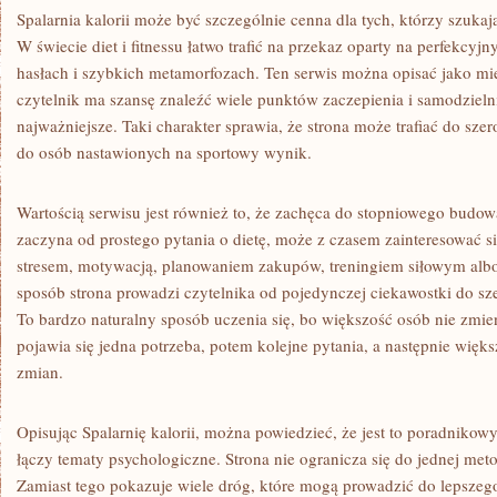
Spalarnia kalorii może być szczególnie cenna dla tych, którzy szukają
W świecie diet i fitnessu łatwo trafić na przekaz oparty na perfekcyj
hasłach i szybkich metamorfozach. Ten serwis można opisać jako mie
czytelnik ma szansę znaleźć wiele punktów zaczepienia i samodzielni
najważniejsze. Taki charakter sprawia, że strona może trafiać do sze
do osób nastawionych na sportowy wynik.
Wartością serwisu jest również to, że zachęca do stopniowego budo
zaczyna od prostego pytania o dietę, może z czasem zainteresować 
stresem, motywacją, planowaniem zakupów, treningiem siłowym alb
sposób strona prowadzi czytelnika od pojedynczej ciekawostki do sz
To bardzo naturalny sposób uczenia się, bo większość osób nie zmie
pojawia się jedna potrzeba, potem kolejne pytania, a następnie wię
zmian.
Opisując Spalarnię kalorii, można powiedzieć, że jest to poradnikowy
łączy tematy psychologiczne. Strona nie ogranicza się do jednej meto
Zamiast tego pokazuje wiele dróg, które mogą prowadzić do lepszeg