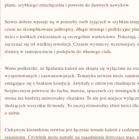
planu, szybkiego zniechęcenia i powrotu do dawnych nawyków.
Serwis dobrze wpisuje się w potrzeby osób żyjących w szybkim temp
czasu na skomplikowane jadłospisy, długie treningi i perfekcyjne pl
treści o krótkich ćwiczeniach są szczególnie wartościowe. Pokazują,
zaczynać się od wielkiej rewolucji. Czasem wystarczy wcześniejszy
różnicę w samopoczuciu i podejściu do własnego ciała.
Warto podkreślić, że Spalarnia kalorii nie skupia się wyłącznie na o
wysportowanych i zaawansowanych. Tematyka serwisu może zainter
zmagające się z brakiem kondycji. Artykuły o zdrowym chudnięciu 
bezpiecznym powrocie do ruchu, marszu, spacerach czy treningach d
strona ma bardziej uniwersalny charakter. To nie jest miejsce wyłącz
śledzących wszystkie fit-trendy. To raczej różnorodny zbiór treści dl
o siebie.
Ciekawym kierunkiem serwisu jest łączenie tematu kalorii z codzi
organizmu. Czytelnik może natrafić na zagadnienia dotyczące tego, j