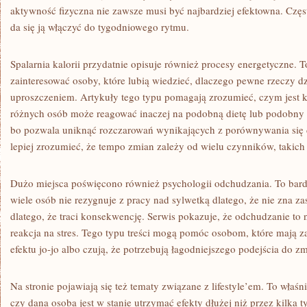
aktywność fizyczna nie zawsze musi być najbardziej efektowna. Częs
da się ją włączyć do tygodniowego rytmu.
Spalarnia kalorii przydatnie opisuje również procesy energetyczne. T
zainteresować osoby, które lubią wiedzieć, dlaczego pewne rzeczy dzi
uproszczeniem. Artykuły tego typu pomagają zrozumieć, czym jest k
różnych osób może reagować inaczej na podobną dietę lub podobny t
bo pozwala uniknąć rozczarowań wynikających z porównywania się 
lepiej zrozumieć, że tempo zmian zależy od wielu czynników, takich j
Dużo miejsca poświęcono również psychologii odchudzania. To bar
wiele osób nie rezygnuje z pracy nad sylwetką dlatego, że nie zna z
dlatego, że traci konsekwencję. Serwis pokazuje, że odchudzanie to n
reakcja na stres. Tego typu treści mogą pomóc osobom, które mają z
efektu jo-jo albo czują, że potrzebują łagodniejszego podejścia do z
Na stronie pojawiają się też tematy związane z lifestyle’em. To właś
czy dana osoba jest w stanie utrzymać efekty dłużej niż przez kilka ty