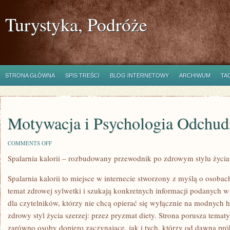
Turystyka, Podróże
STRONA GŁÓWNA
SPIS TREŚCI
BLOG INTERNETOWY
ARCHIWUM
TA
Motywacja i Psychologia Odchud
ON
COMMENTS OFF
MOTYWACJA
Spalarnia kalorii – rozbudowany przewodnik po zdrowym stylu życia
I
PSYCHOLOGIA
ODCHUDZANIA
Spalarnia kalorii to miejsce w internecie stworzony z myślą o osoba
temat zdrowej sylwetki i szukają konkretnych informacji podanych w
dla czytelników, którzy nie chcą opierać się wyłącznie na modnych h
zdrowy styl życia szerzej: przez pryzmat diety. Strona porusza temat
zarówno osoby dopiero zaczynające, jak i tych, którzy od dawna pró