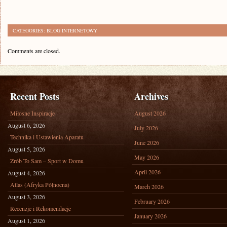
CATEGORIES:
BLOG INTERNETOWY
Comments are closed.
Recent Posts
Archives
Miłosne Inspiracje
August 2026
August 6, 2026
July 2026
Technika i Ustawienia Aparatu
June 2026
August 5, 2026
May 2026
Zrób To Sam – Sport w Domu
April 2026
August 4, 2026
Atlas (Afryka Północna)
March 2026
August 3, 2026
February 2026
Recenzje i Rekomendacje
January 2026
August 1, 2026