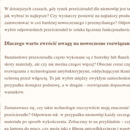
W dzisiejszych czasach, gdy rynek prześcieradeł dla niemowląt jest ta
jak wybrać to najlepsze? Czy wystarczy postawić na najtańszy produ
zainwestować w coś bardziej nowoczesnego i przemyślanego? Odpowie
wybór odpowiednich prześcieradeł to sztuka łączenia funkcjonalności
Dlaczego warto zwrócić uwagę na nowoczesne rozwiązan
Standardowe prześcieradła często wykonane są z bawełny lub flaneli. 
skóry materiały, ale czy nie można czegoś więcej? Obecnie coraz czę
rozwiązania z technologiami antybakteryjnymi, oddychającymi tkan
ochroną przed wilgocią. To jak wybór między zwykłym samochode
przypadku dostajesz podstawę, a w drugim – rozwiązanie dopasowa
warunków.
Zastanawiasz się, czy takie technologie rzeczywiście mają znaczenie
prześcieradło? Odpowiem tak: w przypadku niemowląt każdy szczegó
materiału po sposób wykończenia. Zobaczmy to na przykładzie – c
na laptopa do pracy, czy może taki z filtrem antyrefleksyjnym i wa