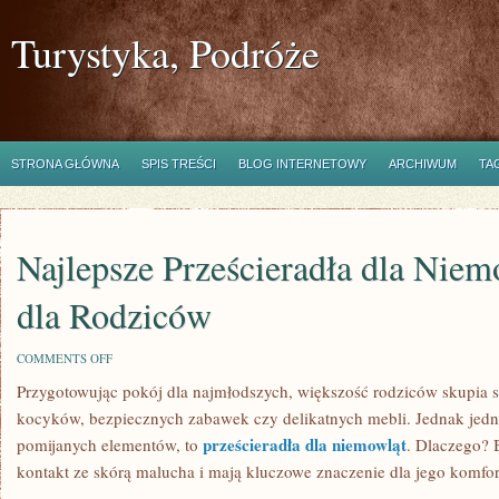
Turystyka, Podróże
STRONA GŁÓWNA
SPIS TREŚCI
BLOG INTERNETOWY
ARCHIWUM
TA
Najlepsze Prześcieradła dla Niem
dla Rodziców
ON
COMMENTS OFF
NAJLEPSZE
Przygotowując pokój dla najmłodszych, większość rodziców skupia 
PRZEŚCIERADŁA
DLA
kocyków, bezpiecznych zabawek czy delikatnych mebli. Jednak jedno
NIEMOWLĄT:
PORADNIK
prześcieradła dla niemowląt
pomijanych elementów, to
. Dlaczego? 
DLA
kontakt ze skórą malucha i mają kluczowe znaczenie dla jego komfor
RODZICÓW