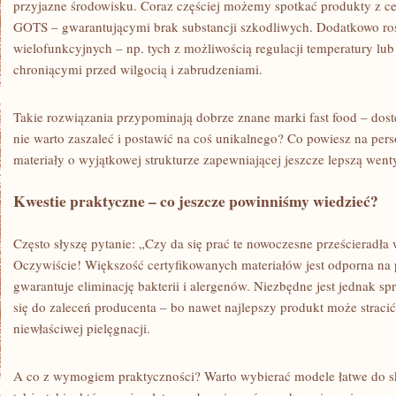
przyjazne środowisku. Coraz częściej możemy spotkać produkty z 
GOTS – gwarantującymi brak substancji szkodliwych. Dodatkowo roś
wielofunkcyjnych – np. tych z możliwością regulacji temperatury l
chroniącymi przed wilgocią i zabrudzeniami.
Takie rozwiązania przypominają dobrze znane marki fast food – dost
nie warto zaszaleć i postawić na coś unikalnego? Co powiesz na per
materiały o wyjątkowej strukturze zapewniającej jeszcze lepszą went
Kwestie praktyczne – co jeszcze powinniśmy wiedzieć?
Często słyszę pytanie: „Czy da się prać te nowoczesne prześcieradł
Oczywiście! Większość certyfikowanych materiałów jest odporna na 
gwarantuje eliminację bakterii i alergenów. Niezbędne jest jednak sp
się do zaleceń producenta – bo nawet najlepszy produkt może stracić
niewłaściwej pielęgnacji.
A co z wymogiem praktyczności? Warto wybierać modele łatwe do s