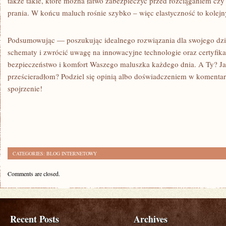
także takie, które można łatwo zabezpieczyć przed rozciąganiem c
prania. W końcu maluch rośnie szybko – więc elastyczność to kolejny
Podsumowując — poszukując idealnego rozwiązania dla swojego dzie
schematy i zwrócić uwagę na innowacyjne technologie oraz certyfikat
bezpieczeństwo i komfort Waszego maluszka każdego dnia. A Ty? Jak
prześcieradłom? Podziel się opinią albo doświadczeniem w koment
spojrzenie!
CATEGORIES:
BLOG INTERNETOWY
Comments are closed.
Recent Posts
Archives