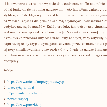
składowanego towaru oraz wygodę dnia codziennego. To naturalnie s
od lat funkcjonuje na rynku garażowym – oto https://marciniakogrod
styl-horyzontal/. Flagowym produktem opisującej nas fabryki są gara
na wiatach, kojcach dla psin, halach magazynowych, zadaszeniach o
dedykowane są do garażów. Każdy produkt, jaki opisywany charakter
wykonania oraz sprawdzoną konstrukcją. Na rynku funkcjonujemy prz
okres ciężko pracowaliśmy oraz pracujemy nad tym, żeby artykuły, j
najbardziej restrykcyjne wymagania stawiane przez kontrahentów i p
tej pory sfinalizowaliśmy dużo projektów, głównie na garaże blaszan
popularnością cieszą się również drzwi garażowe oraz hale magazyn
budujemy.
źródło:
———————————
1.
https://www.orientalnoprzyprawowy.pl
2.
przeczytaj artykuł
3.
https://ziolaodkuchni.pl
4.
poznaj więcej
5.
https://www.proszkic.pl