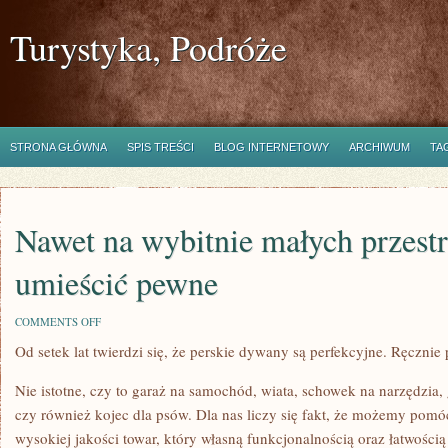
Turystyka, Podróże
STRONA GŁÓWNA
SPIS TREŚCI
BLOG INTERNETOWY
ARCHIWUM
TA
Nawet na wybitnie małych przest
umieścić pewne
ON
COMMENTS OFF
NAWET
Od setek lat twierdzi się, że perskie dywany są perfekcyjne. Ręczni
NA
WYBITNIE
MAŁYCH
Nie istotne, czy to garaż na samochód, wiata, schowek na narzędzia
PRZESTRZENIACH
WOLNO
czy również kojec dla psów. Dla nas liczy się fakt, że możemy pomóc
UMIEŚCIĆ
wysokiej jakości towar, który własną funkcjonalnością oraz łatwości
PEWNE