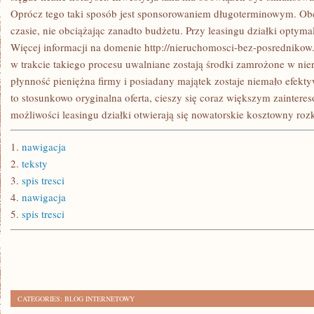
Oprócz tego taki sposób jest sponsorowaniem długoterminowym. Obc
czasie, nie obciążając zanadto budżetu. Przy leasingu działki optyma
Więcej informacji na domenie http://nieruchomosci-bez-posrednikow.co
w trakcie takiego procesu uwalniane zostają środki zamrożone w ni
płynność pieniężna firmy i posiadany majątek zostaje niemało efekt
to stosunkowo oryginalna oferta, cieszy się coraz większym zaintere
możliwości leasingu działki otwierają się nowatorskie kosztowny rozk
1.
nawigacja
2.
teksty
3.
spis tresci
4.
nawigacja
5.
spis tresci
CATEGORIES:
BLOG INTERNETOWY