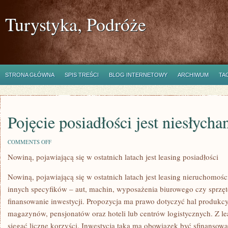
Turystyka, Podróże
STRONA GŁÓWNA
SPIS TREŚCI
BLOG INTERNETOWY
ARCHIWUM
TA
Pojęcie posiadłości jest niesłycha
ON
COMMENTS OFF
POJĘCIE
Nowiną, pojawiającą się w ostatnich latach jest leasing posiadłości
POSIADŁOŚCI
JEST
NIESŁYCHANIE
Nowiną, pojawiającą się w ostatnich latach jest leasing nieruchomo
KOLOSALNE
innych specyfików – aut, machin, wyposażenia biurowego czy sprzęt
finansowanie inwestycji. Propozycja ma prawo dotyczyć hal produk
magazynów, pensjonatów oraz hoteli lub centrów logistycznych. Z 
sięgać liczne korzyści. Inwestycja taka ma obowiązek być sfinansow