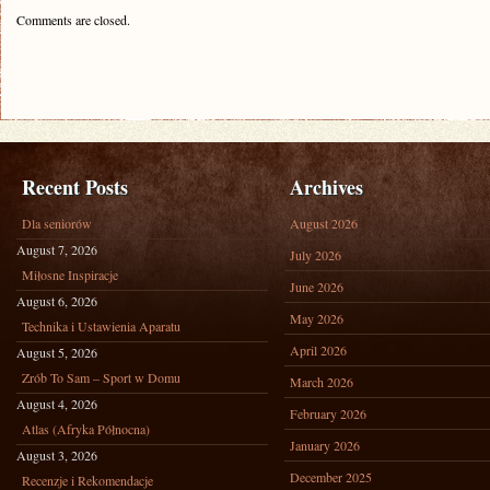
Comments are closed.
Recent Posts
Archives
Dla seniorów
August 2026
August 7, 2026
July 2026
Miłosne Inspiracje
June 2026
August 6, 2026
May 2026
Technika i Ustawienia Aparatu
April 2026
August 5, 2026
Zrób To Sam – Sport w Domu
March 2026
August 4, 2026
February 2026
Atlas (Afryka Północna)
January 2026
August 3, 2026
December 2025
Recenzje i Rekomendacje