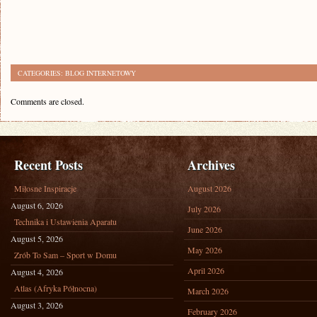
CATEGORIES:
BLOG INTERNETOWY
Comments are closed.
Recent Posts
Archives
Miłosne Inspiracje
August 2026
August 6, 2026
July 2026
Technika i Ustawienia Aparatu
June 2026
August 5, 2026
May 2026
Zrób To Sam – Sport w Domu
April 2026
August 4, 2026
Atlas (Afryka Północna)
March 2026
August 3, 2026
February 2026