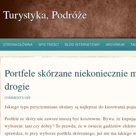
Turystyka, Podróże
STRONA GŁÓWNA
SPIS TREŚCI
BLOG INTERNETOWY
ARCHIWUM
TA
Portfele skórzane niekoniecznie 
drogie
ON
COMMENTS OFF
PORTFELE
Jakiego typu przyciemniane okulary są najlepsze do kierowania poj
SKÓRZANE
NIEKONIECZNIE
MUSZĄ
Portfele ze skóry nie zawsze muszą być kosztowne. Bywa, że kupują
BYĆ
DROGIE
wyborem: tani czy dobry? To prawda, że w świecie gadżetów elektro
sprawdza, to przy wyborze portfela skórzanego, już nie ma takiego 