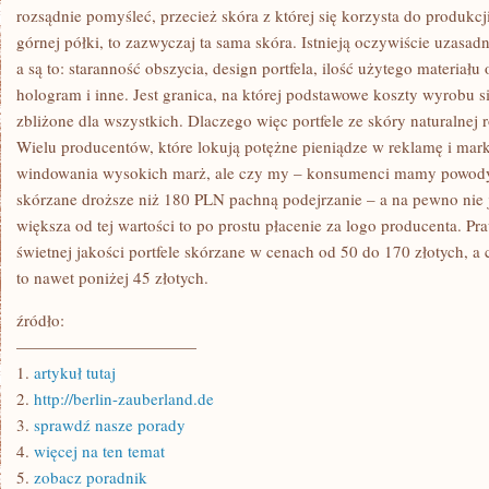
rozsądnie pomyśleć, przecież skóra z której się korzysta do produkcji 
górnej półki, to zazwyczaj ta sama skóra. Istnieją oczywiście uzas
a są to: staranność obszycia, design portfela, ilość użytego materiału
hologram i inne. Jest granica, na której podstawowe koszty wyrobu si
zbliżone dla wszystkich. Dlaczego więc portfele ze skóry naturalnej r
Wielu producentów, które lokują potężne pieniądze w reklamę i ma
windowania wysokich marż, ale czy my – konsumenci mamy powody 
skórzane droższe niż 180 PLN pachną podejrzanie – a na pewno nie 
większa od tej wartości to po prostu płacenie za logo producenta. P
świetnej jakości portfele skórzane w cenach od 50 do 170 złotych, a
to nawet poniżej 45 złotych.
źródło:
———————————
1.
artykuł tutaj
2.
http://berlin-zauberland.de
3.
sprawdź nasze porady
4.
więcej na ten temat
5.
zobacz poradnik