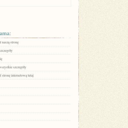
ama:
 naszą stronę
szczegóły
ię
wszystkie szczegóły
stronę internetową tutaj