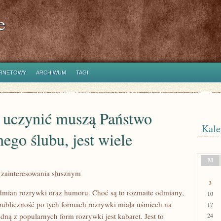
e
ERNETOWY
ARCHIWUM
TAGI
e uczynić muszą Państwo
Kale
ego ślubu, jest wiele
M
 zainteresowania słusznym
3
odmian rozrywki oraz humoru. Choć są to rozmaite odmiany,
10
 publiczność po tych formach rozrywki miała uśmiech na
17
dną z popularnych form rozrywki jest kabaret. Jest to
24