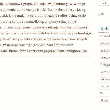
31
uje kabaretowa grupa. Opisuje swoje numery, w szeregu
ydarzenia oraz rzeczywistość. Inną z form rozrywki, są
« Jul
astki, jakie mają na celu doprowadzić radiosłuchacza do
noszone są drogą pantoflową, znajomy relacjonuje
testuj śmieszne strony. Telewizja oferuję nam formy humoru
Rekl
czaj fabularne, choć dziś w dobie komputerowej technologii
Odwiedź
jest napisany w taki sposób, że zawiera dużo śmiesznych
Zobacz 
. W następstwie tego gdy jest nam smutno oraz
ewno, któraś forma rozrywki poprawi nam samopoczucie.
Zapisz s
Poznaj 
Odwiedź 
Serwis
Witryna
Internet
Tu
Strona