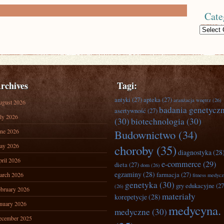
Cate
Categories
rchives
Tagi:
antyki
(27)
apteka
(27)
aranżacja wnętrz
(26)
ugust 2026
badania genetycz
asertywność
(27)
ly 2026
(30)
biotechnologia
(30)
ne 2026
Budownictwo
(34)
ay 2026
choroby
(35)
diagnostyka
(28
ril 2026
e-commerce
(29)
dieta
(27)
dom
(26)
egzaminy
(28)
farmacja
(27)
arch 2026
fitness medyc
genetyka
(30)
gry edukacyjne
(27
(26)
bruary 2026
materiały
korepetycje
(28)
nuary 2026
medycyna.
medyczne
(30)
ecember 2025