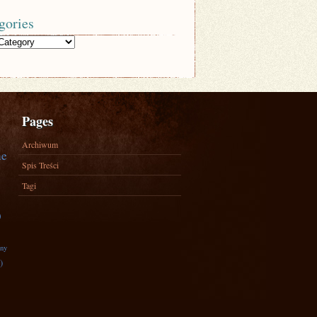
gories
Pages
Archiwum
ne
Spis Treści
Tagi
)
zny
)