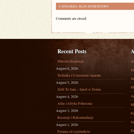
CATEGORIES:
BLOG INTERNETOWY
Comments are closed.
Recent Posts
A
Miłosne Inspiracje
A
August 6, 2026
Ju
Technika i Ustawienia Aparatu
Ju
August 5, 2026
M
Zrób To Sam – Sport w Domu
Ap
August 4, 2026
Atlas (Afryka Północna)
M
August 3, 2026
Fe
Recenzje i Rekomendacje
Ja
August 1, 2026
D
Pytania od czytelników