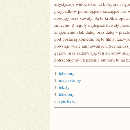
DNIU
artystyczne widowisko, na którym następ
WŁASNEGO
przypadków parodiujące otaczające nas w
ŚLUBU,
JEST
dowcipy oraz kawały. Są to krótkie opowi
WIELE
śmiechu. Z reguły najlepsze kawały prze
znajomemu i tak dalej, oraz dalej – prze
pod postacią komedii. Są to filmy, zazwy
powstaje wiele animowanych. Scenariusz 
gagów oraz zadziwiających zwrotów akcji
potrzebujemy ulepszenia humoru to na p
1.
felietony
2.
mapa strony
3.
teksty
4.
felietony
5.
spis tresci