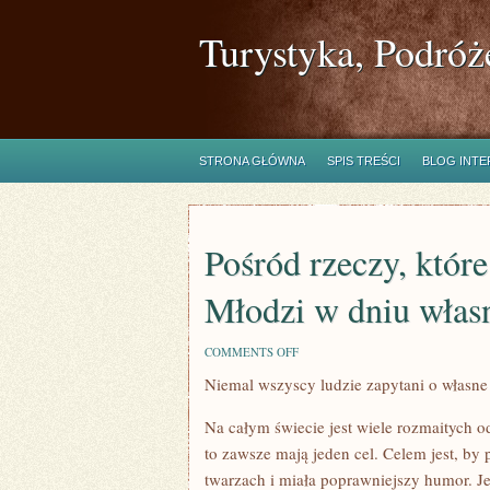
Turystyka, Podróż
STRONA GŁÓWNA
SPIS TREŚCI
BLOG INT
Pośród rzeczy, któr
Młodzi w dniu własn
ON
COMMENTS OFF
POŚRÓD
Niemal wszyscy ludzie zapytani o własne
RZECZY,
KTÓRE
UCZYNIĆ
Na całym świecie jest wiele rozmaitych 
MUSZĄ
PAŃSTWO
to zawsze mają jeden cel. Celem jest, by
MŁODZI
twarzach i miała poprawniejszy humor. Je
W