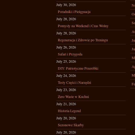
July 30, 2026
N
Poradniki i Pielęgnacja
Oc
July 28, 2026
Se
Pomysły na Weekend i Czas Wolny
A
July 28, 2026
Regeneracja i Zdrowie po Treningu
Ju
July 26, 2026
Ju
Safari i Przygoda
M
July 25, 2026
Ap
DIY: Patriotyczne Przeróbki
M
July 24, 2026
Testy Części i Narzędzi
Fe
July 23, 2026
Zero Waste w Kuchni
July 21, 2026
Historia Legend
July 20, 2026
Sezonowe Skarby
July 20, 2026