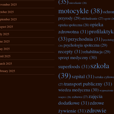
(35)
mieszkanie
(26)
ovember 2025
motocykle
(38)
ochro
tober 2025
przyrody
(29)
odchudzanie
(27)
ogród
(2
ptember 2025
opieka
opieka społeczna
(28)
ugust 2025
profilaktyk
zdrowotna
(31)
ly 2025
(33)
przychodnia
(31)
psycholog
ne 2025
psychologia społeczna
(29)
(26)
ay 2025
recepty
(31)
rehabilitacja
(29)
ril 2025
sprzęt medyczny
(30)
szkoła
arch 2025
superfoods
(31)
bruary 2025
(39)
szpital
(31)
sztuka cyfrow
transport publiczny
(31)
(27)
wiedza medyczna
(30)
wyposażenie
zajęcia
zabawa
(27)
wnętrz
(26)
dodatkowe
(31)
zdrowe
zdrowie
żywienie
(31)