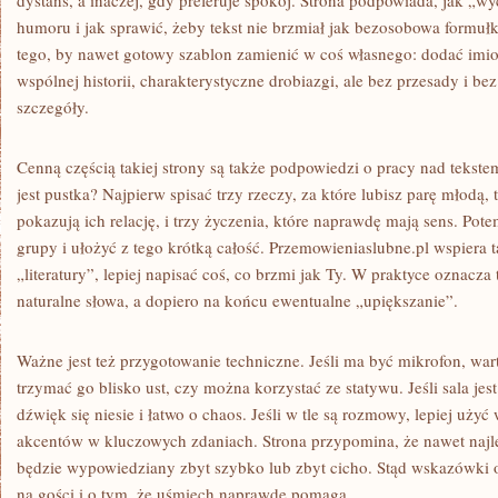
dystans, a inaczej, gdy preferuje spokój. Strona podpowiada, jak „w
humoru i jak sprawić, żeby tekst nie brzmiał jak bezosobowa formu
tego, by nawet gotowy szablon zamienić w coś własnego: dodać imion
wspólnej historii, charakterystyczne drobiazgi, ale bez przesady i b
szczegóły.
Cenną częścią takiej strony są także podpowiedzi o pracy nad tekste
jest pustka? Najpierw spisać trzy rzeczy, za które lubisz parę młodą,
pokazują ich relację, i trzy życzenia, które naprawdę mają sens. Po
grupy i ułożyć z tego krótką całość. Przemowieniaslubne.pl wspiera ta
„literatury”, lepiej napisać coś, co brzmi jak Ty. W praktyce oznacza 
naturalne słowa, a dopiero na końcu ewentualne „upiększanie”.
Ważne jest też przygotowanie techniczne. Jeśli ma być mikrofon, war
trzymać go blisko ust, czy można korzystać ze statywu. Jeśli sala jes
dźwięk się niesie i łatwo o chaos. Jeśli w tle są rozmowy, lepiej uż
akcentów w kluczowych zdaniach. Strona przypomina, że nawet najleps
będzie wypowiedziany zbyt szybko lub zbyt cicho. Stąd wskazówki o
na gości i o tym, że uśmiech naprawdę pomaga.