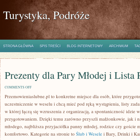
Turystyka, Podróże
STRONA GŁÓWNA
SPIS TREŚCI
BLOG INTERNETOWY
ARCHIWUM
TA
Prezenty dla Pary Młodej i Lista
ON
COMMENTS OFF
PREZENTY
Przemowieniaslubne.pl to konkretne miejsce dla osób, które przygoto
DLA
PARY
uczestniczenie w weselu i chcą mieć pod ręką wystąpienia, listy zada
MŁODEJ
I
w której łączą się wzruszenia z organizacją, a spontaniczność idzie
LISTA
przygotowaniem. Dzięki temu zarówno przyszli małżonkowie, jak i na
PREZENTÓW
młodego, najbliższa przyjaciółka panny młodej, rodzice czy goście 
komfortowo. Kategorie na stronie to
Ślub i Wesele
i Bary, Drinki i Ka