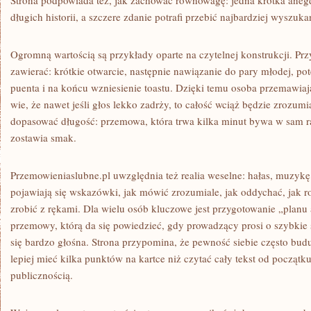
Strona podpowiada też, jak zachować równowagę: jedna krótka anegdot
długich historii, a szczere zdanie potrafi przebić najbardziej wyszuka
Ogromną wartością są przykłady oparte na czytelnej konstrukcji. Pr
zawierać: krótkie otwarcie, następnie nawiązanie do pary młodej, po
puenta i na końcu wzniesienie toastu. Dzięki temu osoba przemawiaj
wie, że nawet jeśli głos lekko zadrży, to całość wciąż będzie zrozumi
dopasować długość: przemowa, która trwa kilka minut bywa w sam ra
zostawia smak.
Przemowieniaslubne.pl uwzględnia też realia weselne: hałas, muzykę
pojawiają się wskazówki, jak mówić zrozumiale, jak oddychać, jak ro
zrobić z rękami. Dla wielu osób kluczowe jest przygotowanie „planu 
przemowy, którą da się powiedzieć, gdy prowadzący prosi o szybkie 
się bardzo głośna. Strona przypomina, że pewność siebie często buduj
lepiej mieć kilka punktów na kartce niż czytać cały tekst od początk
publicznością.