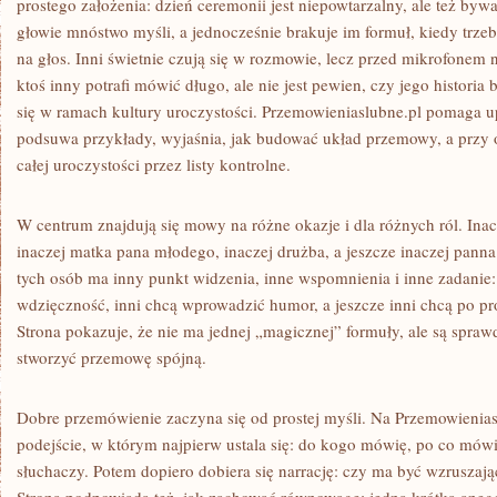
prostego założenia: dzień ceremonii jest niepowtarzalny, ale też b
głowie mnóstwo myśli, a jednocześnie brakuje im formuł, kiedy trze
na głos. Inni świetnie czują się w rozmowie, lecz przed mikrofonem n
ktoś inny potrafi mówić długo, ale nie jest pewien, czy jego historia 
się w ramach kultury uroczystości. Przemowieniaslubne.pl pomaga u
podsuwa przykłady, wyjaśnia, jak budować układ przemowy, a przy 
całej uroczystości przez listy kontrolne.
W centrum znajdują się mowy na różne okazje i dla różnych ról. Ina
inaczej matka pana młodego, inaczej drużba, a jeszcze inaczej pann
tych osób ma inny punkt widzenia, inne wspomnienia i inne zadanie:
wdzięczność, inni chcą wprowadzić humor, a jeszcze inni chcą po pr
Strona pokazuje, że nie ma jednej „magicznej” formuły, ale są spra
stworzyć przemowę spójną.
Dobre przemówienie zaczyna się od prostej myśli. Na Przemowienia
podejście, w którym najpierw ustala się: do kogo mówię, po co mówi
słuchaczy. Potem dopiero dobiera się narrację: czy ma być wzruszając