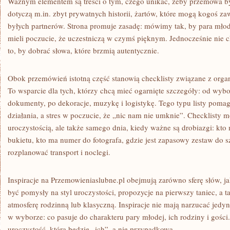
Ważnym elementem są treści o tym, czego unikać, żeby przemowa b
dotyczą m.in. zbyt prywatnych historii, żartów, które mogą kogoś z
byłych partnerów. Strona promuje zasadę: mówimy tak, by para młoda
mieli poczucie, że uczestniczą w czymś pięknym. Jednocześnie nie c
to, by dobrać słowa, które brzmią autentycznie.
Obok przemówień istotną część stanowią checklisty związane z organi
To wsparcie dla tych, którzy chcą mieć ogarnięte szczegóły: od wybo
dokumenty, po dekoracje, muzykę i logistykę. Tego typu listy poma
działania, a stres w poczucie, że „nic nam nie umknie”. Checklisty 
uroczystością, ale także samego dnia, kiedy ważne są drobiazgi: kto 
bukietu, kto ma numer do fotografa, gdzie jest zapasowy zestaw do 
rozplanować transport i noclegi.
Inspiracje na Przemowieniaslubne.pl obejmują zarówno sferę słów, ja
być pomysły na styl uroczystości, propozycje na pierwszy taniec, a ta
atmosferę rodzinną lub klasyczną. Inspiracje nie mają narzucać jedyne
w wyborze: co pasuje do charakteru pary młodej, ich rodziny i goś
uroczystość, która będzie „ich”, a nie przypadkowa.