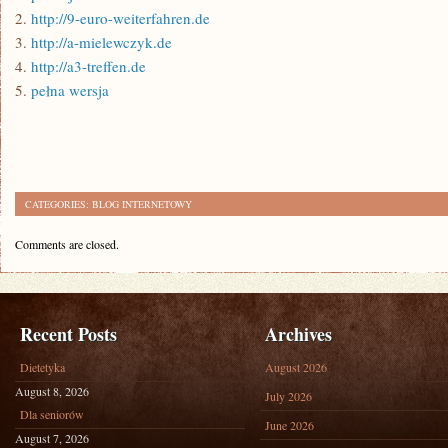
2.
http://9-euro-weiterfahren.de
3.
http://a-mielewczyk.de
4.
http://a3-treffen.de
5.
pełna wersja
CATEGORIES:
BLOG INTERNETOWY
Comments are closed.
Recent Posts
Archives
Dietetyka
August 2026
August 8, 2026
July 2026
Dla seniorów
June 2026
August 7, 2026