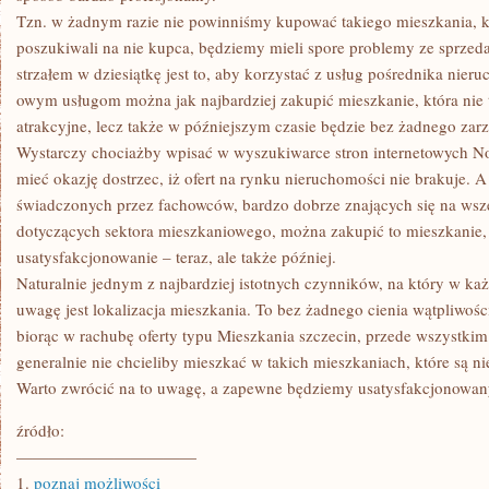
Tzn. w żadnym razie nie powinniśmy kupować takiego mieszkania, k
poszukiwali na nie kupca, będziemy mieli spore problemy ze sprzeda
strzałem w dziesiątkę jest to, aby korzystać z usług pośrednika nie
owym usługom można jak najbardziej zakupić mieszkanie, która nie t
atrakcyjne, lecz także w późniejszym czasie będzie bez żadnego zarz
Wystarczy chociażby wpisać w wyszukiwarce stron internetowych 
mieć okazję dostrzec, iż ofert na rynku nieruchomości nie brakuje. A
świadczonych przez fachowców, bardzo dobrze znających się na wsz
dotyczących sektora mieszkaniowego, można zakupić to mieszkanie, 
usatysfakcjonowanie – teraz, ale także później.
Naturalnie jednym z najbardziej istotnych czynników, na który w k
uwagę jest lokalizacja mieszkania. To bez żadnego cienia wątpliwośc
biorąc w rachubę oferty typu Mieszkania szczecin, przede wszystkim
generalnie nie chcieliby mieszkać w takich mieszkaniach, które są 
Warto zwrócić na to uwagę, a zapewne będziemy usatysfakcjonowan
źródło:
———————————
1.
poznaj możliwości