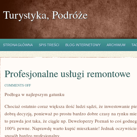
Turystyka, Podróże
STRONA GŁÓWNA
SPIS TREŚCI
BLOG INTERNETOWY
ARCHIWUM
TA
Profesjonalne usługi remontowe
ON
COMMENTS OFF
PROFESJONALNE
Podłoga w najlepszym gatunku
USŁUGI
REMONTOWE
Chociaż ostatnio coraz większa ilość ludzi sądzi, że inwestowanie pi
dobrą decyzją, ponieważ po prostu bardzo dobre czasy na rynku m
to prawda jest taka, że ciągle np. Deweloperzy Poznań to coś godneg
100% pewne. Naprawdę warto kupić mieszkanie! Jednak oczywiście 
sposób bardzo profesjonalny.