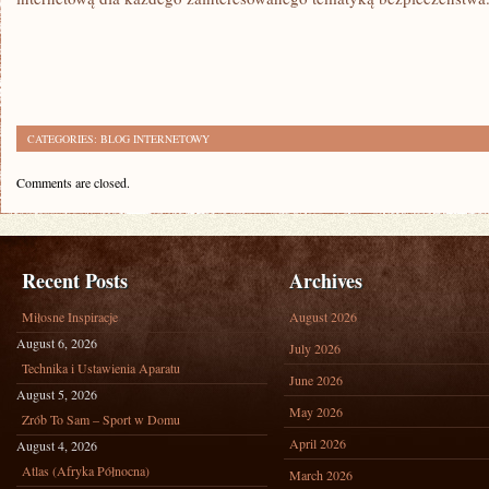
CATEGORIES:
BLOG INTERNETOWY
Comments are closed.
Recent Posts
Archives
Miłosne Inspiracje
August 2026
August 6, 2026
July 2026
Technika i Ustawienia Aparatu
June 2026
August 5, 2026
May 2026
Zrób To Sam – Sport w Domu
April 2026
August 4, 2026
Atlas (Afryka Północna)
March 2026