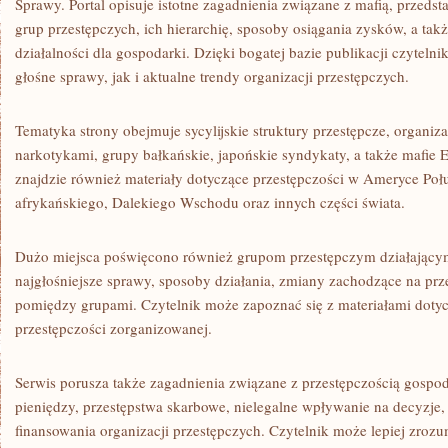
Sprawy. Portal opisuje istotne zagadnienia związane z mafią, przedst
grup przestępczych, ich hierarchię, sposoby osiągania zysków, a tak
działalności dla gospodarki. Dzięki bogatej bazie publikacji czytel
głośne sprawy, jak i aktualne trendy organizacji przestępczych.
Tematyka strony obejmuje sycylijskie struktury przestępcze, organiz
narkotykami, grupy bałkańskie, japońskie syndykaty, a także mafie
znajdzie również materiały dotyczące przestępczości w Ameryce Poł
afrykańskiego, Dalekiego Wschodu oraz innych części świata.
Dużo miejsca poświęcono również grupom przestępczym działający
najgłośniejsze sprawy, sposoby działania, zmiany zachodzące na przest
pomiędzy grupami. Czytelnik może zapoznać się z materiałami dotycz
przestępczości zorganizowanej.
Serwis porusza także zagadnienia związane z przestępczością gospo
pieniędzy, przestępstwa skarbowe, nielegalne wpływanie na decyzje
finansowania organizacji przestępczych. Czytelnik może lepiej zrozu