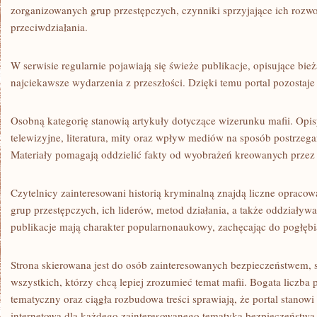
zorganizowanych grup przestępczych, czynniki sprzyjające ich rozw
przeciwdziałania.
W serwisie regularnie pojawiają się świeże publikacje, opisujące bież
najciekawsze wydarzenia z przeszłości. Dzięki temu portal pozostaje
Osobną kategorię stanowią artykuły dotyczące wizerunku mafii. Opi
telewizyjne, literatura, mity oraz wpływ mediów na sposób postrzega
Materiały pomagają oddzielić fakty od wyobrażeń kreowanych przez
Czytelnicy zainteresowani historią kryminalną znajdą liczne opracow
grup przestępczych, ich liderów, metod działania, a także oddziaływ
publikacje mają charakter popularnonaukowy, zachęcając do pogłębi
Strona skierowana jest do osób zainteresowanych bezpieczeństwem, s
wszystkich, którzy chcą lepiej zrozumieć temat mafii. Bogata liczba p
tematyczny oraz ciągła rozbudowa treści sprawiają, że portal stano
internetową dla każdego zainteresowanego tematyką bezpieczeństwa