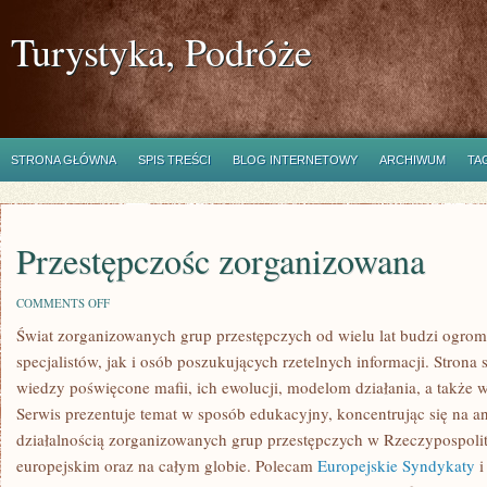
Turystyka, Podróże
STRONA GŁÓWNA
SPIS TREŚCI
BLOG INTERNETOWY
ARCHIWUM
TA
Przestępczośc zorganizowana
ON
COMMENTS OFF
PRZESTĘPCZOŚC
Świat zorganizowanych grup przestępczych od wielu lat budzi ogro
ZORGANIZOWANA
specjalistów, jak i osób poszukujących rzetelnych informacji. Stron
wiedzy poświęcone mafii, ich ewolucji, modelom działania, a także
Serwis prezentuje temat w sposób edukacyjny, koncentrując się na an
działalnością zorganizowanych grup przestępczych w Rzeczypospolite
europejskim oraz na całym globie. Polecam
Europejskie Syndykaty
i