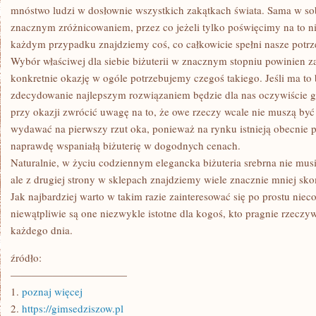
mnóstwo ludzi w dosłownie wszystkich zakątkach świata. Sama w sob
znacznym zróżnicowaniem, przez co jeżeli tylko poświęcimy na to ni
każdym przypadku znajdziemy coś, co całkowicie spełni nasze potrz
Wybór właściwej dla siebie biżuterii w znacznym stopniu powinien za
konkretnie okazję w ogóle potrzebujemy czegoś takiego. Jeśli ma to b
zdecydowanie najlepszym rozwiązaniem będzie dla nas oczywiście gu
przy okazji zwrócić uwagę na to, że owe rzeczy wcale nie muszą być 
wydawać na pierwszy rzut oka, ponieważ na rynku istnieją obecnie
naprawdę wspaniałą biżuterię w dogodnych cenach.
Naturalnie, w życiu codziennym elegancka biżuteria srebrna nie musi
ale z drugiej strony w sklepach znajdziemy wiele znacznie mniej sk
Jak najbardziej warto w takim razie zainteresować się po prostu niec
niewątpliwie są one niezwykle istotne dla kogoś, kto pragnie rzeczy
każdego dnia.
źródło:
———————————
1.
poznaj więcej
2.
https://gimsedziszow.pl