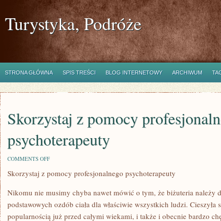
Turystyka, Podróże
STRONA GŁÓWNA
SPIS TREŚCI
BLOG INTERNETOWY
ARCHIWUM
TA
Skorzystaj z pomocy profesjonal
psychoterapeuty
ON
COMMENTS OFF
SKORZYSTAJ
Skorzystaj z pomocy profesjonalnego psychoterapeuty
Z
POMOCY
PROFESJONALNEGO
Nikomu nie musimy chyba nawet mówić o tym, że biżuteria należy d
PSYCHOTERAPEUTY
podstawowych ozdób ciała dla właściwie wszystkich ludzi. Cieszyła
popularnością już przed całymi wiekami, i także i obecnie bardzo chęt