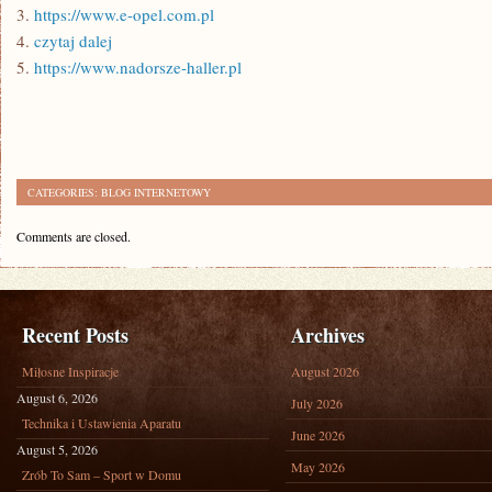
3.
https://www.e-opel.com.pl
4.
czytaj dalej
5.
https://www.nadorsze-haller.pl
CATEGORIES:
BLOG INTERNETOWY
Comments are closed.
Recent Posts
Archives
Miłosne Inspiracje
August 2026
August 6, 2026
July 2026
Technika i Ustawienia Aparatu
June 2026
August 5, 2026
May 2026
Zrób To Sam – Sport w Domu