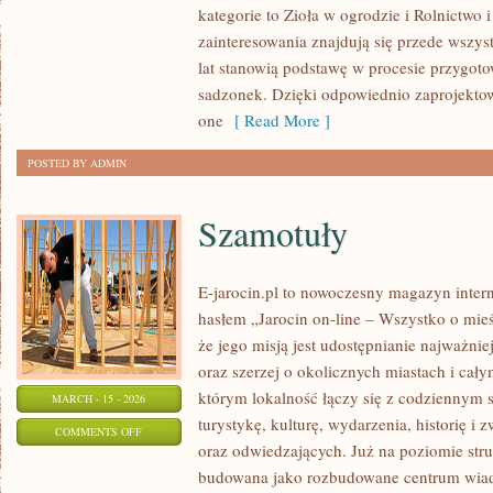
kategorie to Zioła w ogrodzie i Rolnictwo
OGRODNIKA
zainteresowania znajdują się przede wszys
lat stanowią podstawę w procesie przygot
sadzonek. Dzięki odpowiednio zaprojek
one
[ Read More ]
POSTED BY ADMIN
Szamotuły
E-jarocin.pl to nowoczesny magazyn inter
hasłem „Jarocin on-line – Wszystko o mieśc
że jego misją jest udostępnianie najważnie
oraz szerzej o okolicznych miastach i cały
którym lokalność łączy się z codziennym s
MARCH - 15 - 2026
turystykę, kulturę, wydarzenia, historię 
ON
COMMENTS OFF
oraz odwiedzających. Już na poziomie struk
SZAMOTUŁY
budowana jako rozbudowane centrum wiad