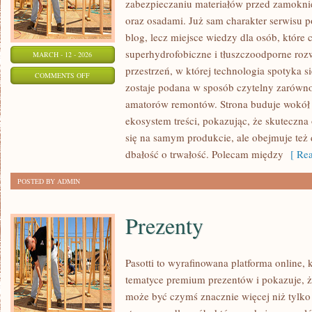
zabezpieczaniu materiałów przed zamoknię
oraz osadami. Już sam charakter serwisu po
blog, lecz miejsce wiedzy dla osób, które c
superhydrofobiczne i tłuszczoodporne roz
MARCH - 12 - 2026
przestrzeń, w której technologia spotyka s
ON
COMMENTS OFF
zostaje podana w sposób czytelny zarówno d
OCHRONA
amatorów remontów. Strona buduje wokół 
I
ekosystem treści, pokazując, że skuteczna
KONSERWACJA
się na samym produkcie, ale obejmuje też 
DREWNA
dbałość o trwałość. Polecam między
[ Rea
POSTED BY ADMIN
Prezenty
Pasotti to wyrafinowana platforma online, 
tematyce premium prezentów i pokazuje, 
może być czymś znacznie więcej niż tylko