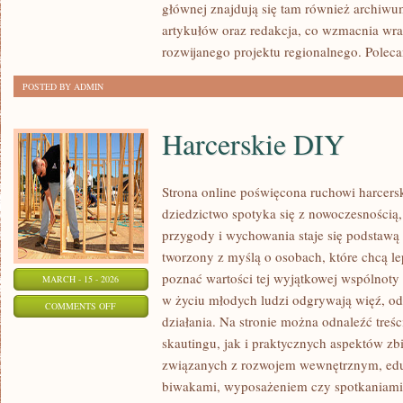
głównej znajdują się tam również archiwum,
artykułów oraz redakcja, co wzmacnia wra
rozwijanego projektu regionalnego. Polec
POSTED BY ADMIN
Harcerskie DIY
Strona online poświęcona ruchowi harcers
dziedzictwo spotyka się z nowoczesnością,
przygody i wychowania staje się podstawą
tworzony z myślą o osobach, które chcą le
poznać wartości tej wyjątkowej wspólnoty 
MARCH - 15 - 2026
w życiu młodych ludzi odgrywają więź, od
ON
COMMENTS OFF
działania. Na stronie można odnaleźć treś
HARCERSKIE
skautingu, jak i praktycznych aspektów zb
DIY
związanych z rozwojem wewnętrznym, edu
biwakami, wyposażeniem czy spotkaniami.