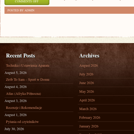
ON
COMMENTS OFF
REWOLUCJA
POSTED BY ADMIN
KOSMETYKÓW
WEGAŃSKICH
–
ODKRYJ
NATURALNE
PIĘKNO!
Recent Posts
Archives
Technika i Ustawienia Aparatu
August 2026
August 5, 2026
July 2026
Zrób To Sam – Sport w Domu
June 2026
August 4, 2026
May 2026
Atlas (Afryka Północna)
April 2026
August 3, 2026
Recenzje i Rekomendacje
March 2026
August 1, 2026
February 2026
Pytania od czytelników
January 2026
July 30, 2026