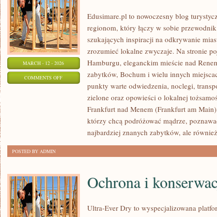
Edusimare.pl to nowoczesny blog turysty
regionom, który łączy w sobie przewodnik
szukających inspiracji na odkrywanie miast
zrozumieć lokalne zwyczaje. Na stronie poja
Hamburgu, eleganckim mieście nad Renem,
MARCH - 12 - 2026
zabytków, Bochum i wielu innych miejsca
ON
COMMENTS OFF
punkty warte odwiedzenia, noclegi, transpo
BONN
zielone oraz opowieści o lokalnej tożsamośc
Frankfurt nad Menem (Frankfurt am Main).
którzy chcą podróżować mądrze, poznawać
najbardziej znanych zabytków, ale również
POSTED BY ADMIN
Ochrona i konserwac
Ultra-Ever Dry to wyspecjalizowana platfor