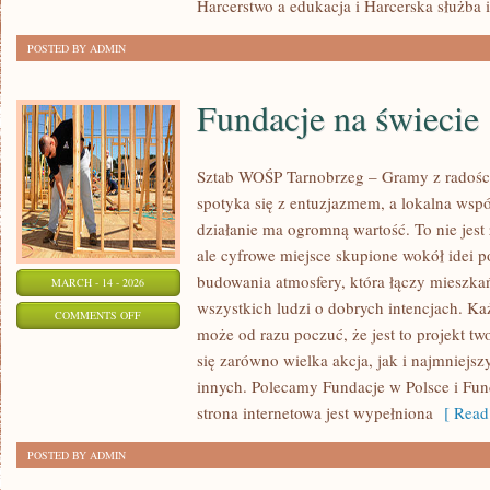
Harcerstwo a edukacja i Harcerska służba i
POSTED BY ADMIN
Fundacje na świecie
Sztab WOŚP Tarnobrzeg – Gramy z radości
spotyka się z entuzjazmem, a lokalna wsp
działanie ma ogromną wartość. To nie jest
ale cyfrowe miejsce skupione wokół idei 
budowania atmosfery, która łączy mieszk
MARCH - 14 - 2026
wszystkich ludzi o dobrych intencjach. Każd
ON
COMMENTS OFF
może od razu poczuć, że jest to projekt t
FUNDACJE
się zarówno wielka akcja, jak i najmniejsz
NA
innych. Polecamy Fundacje w Polsce i Funda
ŚWIECIE
strona internetowa jest wypełniona
[ Read
POSTED BY ADMIN