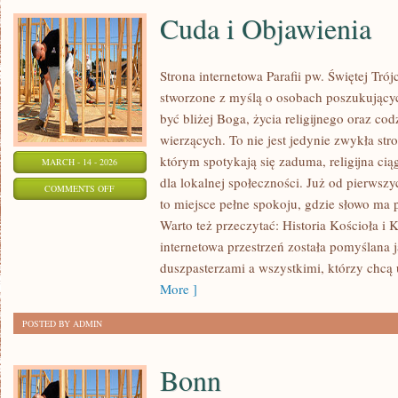
Cuda i Objawienia
Strona internetowa Parafii pw. Świętej Tró
stworzone z myślą o osobach poszukujący
być bliżej Boga, życia religijnego oraz co
wierzących. To nie jest jedynie zwykła stro
którym spotykają się zaduma, religijna cią
MARCH - 14 - 2026
dla lokalnej społeczności. Już od pierwsz
ON
COMMENTS OFF
to miejsce pełne spokoju, gdzie słowo ma
CUDA
Warto też przeczytać: Historia Kościoła i K
I
internetowa przestrzeń została pomyślana
OBJAWIENIA
duszpasterzami a wszystkimi, którzy chcą 
More ]
POSTED BY ADMIN
Bonn