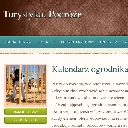
Turystyka, Podróże
STRONA GŁÓWNA
SPIS TREŚCI
BLOG INTERNETOWY
ARCHIWUM
TA
Kalendarz ogrodnik
Palety do rozsady, wielodoniczki, a także f
których trudno wyobrazić sobie nowoczesn
palety-rozsadowe.pl to miejsce poświęco
osób zajmujących się ogrodnictwem, zarów
towarowej. To przestrzeń, w której trwałoś
MARCH - 16 - 2026
każdy element oferty odpowiada na realn
ON
COMMENTS OFF
produkcją rozsady, przechowywaniem i za
KALENDARZ