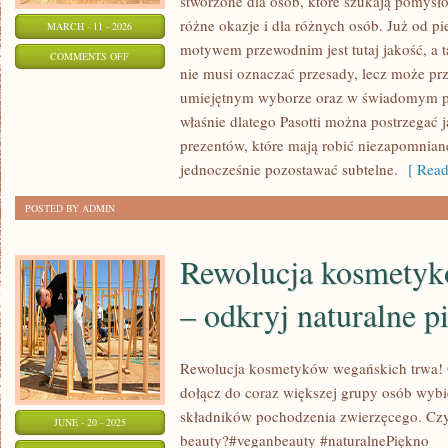
stworzone dla osób, które szukają pomysł
różne okazje i dla różnych osób. Już od p
MARCH - 11 - 2026
motywem przewodnim jest tutaj jakość, a t
ON
COMMENTS OFF
nie musi oznaczać przesady, lecz może prz
PREZENTY
umiejętnym wyborze oraz w świadomym p
właśnie dlatego Pasotti można postrzegać 
prezentów, które mają robić niezapomniane
jednocześnie pozostawać subtelne.
[ Read
POSTED BY ADMIN
Rewolucja kosmetyk
– odkryj naturalne p
Rewolucja kosmetyków wegańskich trwa! O
dołącz do coraz większej grupy osób wybi
składników pochodzenia zwierzęcego. Czy 
JUNE - 20 - 2025
beauty?#veganbeauty #naturalnePiękno