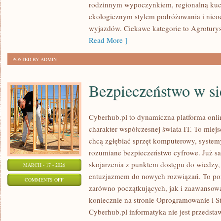
rodzinnym wypoczynkiem, regionalną kuch
ZAKOCHANYCH
ekologicznym stylem podróżowania i nieo
wyjazdów. Ciekawe kategorie to Agroturys
Read More ]
POSTED BY ADMIN
Bezpieczeństwo w si
Cyberhub.pl to dynamiczna platforma onlin
charakter współczesnej świata IT. To miejs
chcą zgłębiać sprzęt komputerowy, systemy,
rozumiane bezpieczeństwo cyfrowe. Już s
skojarzenia z punktem dostępu do wiedzy,
MARCH - 17 - 2026
entuzjazmem do nowych rozwiązań. To por
ON
COMMENTS OFF
zarówno początkujących, jak i zaawansow
BEZPIECZEŃSTWO
koniecznie na stronie Oprogramowanie i St
W
Cyberhub.pl informatyka nie jest przedsta
SIECI