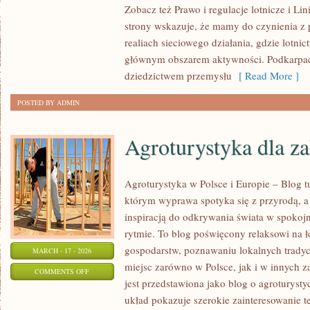
Zobacz też Prawo i regulacje lotnicze i Lin
CYWILNE
strony wskazuje, że mamy do czynienia z
realiach sieciowego działania, gdzie lotnict
głównym obszarem aktywności. Podkarpacie
dziedzictwem przemysłu
[ Read More ]
POSTED BY ADMIN
Agroturystyka dla z
Agroturystyka w Polsce i Europie – Blog t
którym wyprawa spotyka się z przyrodą, a s
inspiracją do odkrywania świata w spokoj
rytmie. To blog poświęcony relaksowi na 
gospodarstw, poznawaniu lokalnych tradyc
MARCH - 17 - 2026
miejsc zarówno w Polsce, jak i w innych 
ON
COMMENTS OFF
jest przedstawiona jako blog o agroturystyc
AGROTURYSTYKA
układ pokazuje szerokie zainteresowanie 
DLA