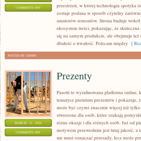
przestrzeń, w której technologia spotyka s
ON
COMMENTS OFF
zostaje podana w sposób czytelny zarówno d
OCHRONA
amatorów remontów. Strona buduje wokół 
I
ekosystem treści, pokazując, że skuteczna
KONSERWACJA
się na samym produkcie, ale obejmuje też 
DREWNA
dbałość o trwałość. Polecam między
[ Rea
POSTED BY ADMIN
Prezenty
Pasotti to wyrafinowana platforma online, 
tematyce premium prezentów i pokazuje, 
może być czymś znacznie więcej niż tylko
stworzone dla osób, które szukają pomysł
różne okazje i dla różnych osób. Już od p
MARCH - 11 - 2026
motywem przewodnim jest tutaj jakość, a t
ON
COMMENTS OFF
nie musi oznaczać przesady, lecz może prz
PREZENTY