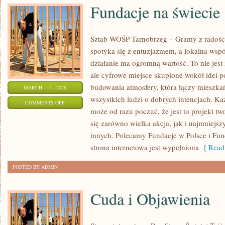
Fundacje na świecie
Sztab WOŚP Tarnobrzeg – Gramy z radości
spotyka się z entuzjazmem, a lokalna wsp
działanie ma ogromną wartość. To nie jest
ale cyfrowe miejsce skupione wokół idei 
budowania atmosfery, która łączy mieszk
MARCH - 14 - 2026
wszystkich ludzi o dobrych intencjach. Każd
ON
COMMENTS OFF
może od razu poczuć, że jest to projekt t
FUNDACJE
się zarówno wielka akcja, jak i najmniejsz
NA
innych. Polecamy Fundacje w Polsce i Funda
ŚWIECIE
strona internetowa jest wypełniona
[ Read
POSTED BY ADMIN
Cuda i Objawienia