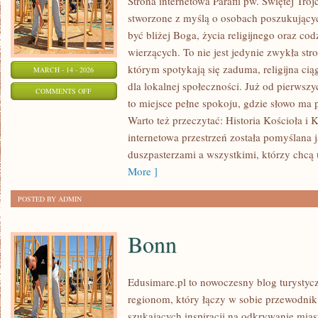
Strona internetowa Parafii pw. Świętej Tró
stworzone z myślą o osobach poszukujący
być bliżej Boga, życia religijnego oraz co
wierzących. To nie jest jedynie zwykła stro
którym spotykają się zaduma, religijna cią
MARCH - 14 - 2026
dla lokalnej społeczności. Już od pierwsz
ON
COMMENTS OFF
to miejsce pełne spokoju, gdzie słowo ma
CUDA
Warto też przeczytać: Historia Kościoła i K
I
internetowa przestrzeń została pomyślana
OBJAWIENIA
duszpasterzami a wszystkimi, którzy chcą 
More ]
POSTED BY ADMIN
Bonn
Edusimare.pl to nowoczesny blog turysty
regionom, który łączy w sobie przewodnik
szukających inspiracji na odkrywanie miast