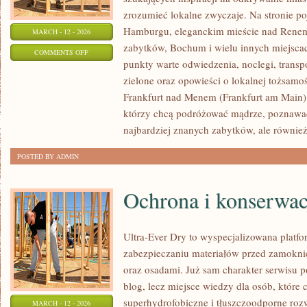
zrozumieć lokalne zwyczaje. Na stronie poja
Hamburgu, eleganckim mieście nad Renem,
MARCH - 12 - 2026
zabytków, Bochum i wielu innych miejsca
ON
COMMENTS OFF
punkty warte odwiedzenia, noclegi, transpo
BONN
zielone oraz opowieści o lokalnej tożsamośc
Frankfurt nad Menem (Frankfurt am Main).
którzy chcą podróżować mądrze, poznawać
najbardziej znanych zabytków, ale również
POSTED BY ADMIN
Ochrona i konserwac
Ultra-Ever Dry to wyspecjalizowana platfor
zabezpieczaniu materiałów przed zamoknię
oraz osadami. Już sam charakter serwisu po
blog, lecz miejsce wiedzy dla osób, które c
superhydrofobiczne i tłuszczoodporne roz
MARCH - 12 - 2026