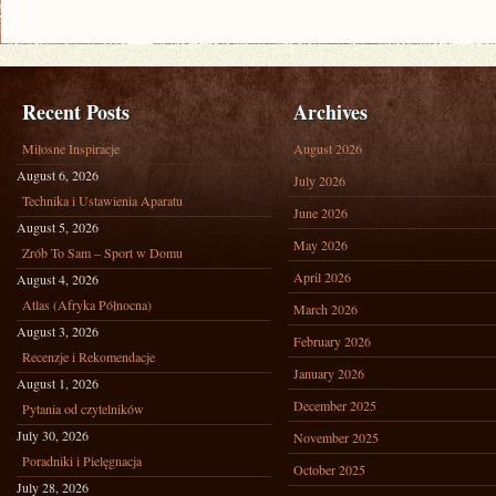
JAKIE
TRENDY
DOMINUJĄ?
Recent Posts
Archives
Miłosne Inspiracje
August 2026
August 6, 2026
July 2026
Technika i Ustawienia Aparatu
June 2026
August 5, 2026
May 2026
Zrób To Sam – Sport w Domu
April 2026
August 4, 2026
Atlas (Afryka Północna)
March 2026
August 3, 2026
February 2026
Recenzje i Rekomendacje
January 2026
August 1, 2026
December 2025
Pytania od czytelników
July 30, 2026
November 2025
Poradniki i Pielęgnacja
October 2025
July 28, 2026