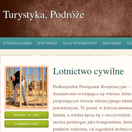
Turystyka, Podróże
STRONA GŁÓWNA
SPIS TREŚCI
BLOG INTERNETOWY
ARCHIWUM
TA
Lotnictwo cywilne
Podkarpackie Powiązanie Kooperacyjne – L
dynamicznie rozwijająca się witryna, która
pasjonującym świecie rekreacyjnego latani
powietrznymi. To portal, w którym innowac
latania, a wiedza łączą się z rzeczywistym
MARCH - 18 - 2026
można postrzegać jako kompendium, które 
ON
COMMENTS OFF
punktów widzenia, od zagadnień technicz
LOTNICTWO