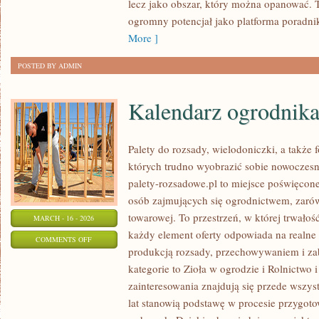
lecz jako obszar, który można opanować. T
ogromny potencjał jako platforma poradn
More ]
POSTED BY ADMIN
Kalendarz ogrodnik
Palety do rozsady, wielodoniczki, a także f
których trudno wyobrazić sobie nowoczesn
palety-rozsadowe.pl to miejsce poświęco
osób zajmujących się ogrodnictwem, zarów
towarowej. To przestrzeń, w której trwałoś
MARCH - 16 - 2026
każdy element oferty odpowiada na realn
ON
COMMENTS OFF
produkcją rozsady, przechowywaniem i za
KALENDARZ
kategorie to Zioła w ogrodzie i Rolnictwo
OGRODNIKA
zainteresowania znajdują się przede wszys
lat stanowią podstawę w procesie przygot