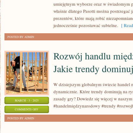
umiejętnym wyborze oraz w świadomym p
właśnie dlatego Pasotti można postrzegać 
prezentów, które mają robić niezapomniane
jednocześnie pozostawać subtelne.
[ Read
POSTED BY ADMIN
Rozwój handlu międ
Jakie trendy dominu
W dzisiejszym globalnym świecie handel 
dynamicznie. Które trendy dominują na r
zasady gry? Dowiedz się więcej w naszym 
MARCH - 3 - 2025
#handelmiędzynarodowy #trendy #rozwoj
ON
COMMENTS OFF
ROZWÓJ
POSTED BY ADMIN
HANDLU
MIĘDZYNARODOWEGO: