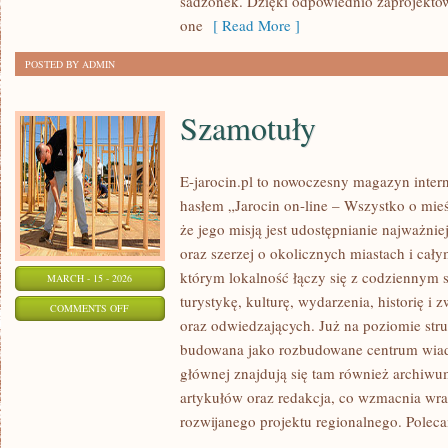
sadzonek. Dzięki odpowiednio zaprojek
one
[ Read More ]
POSTED BY ADMIN
Szamotuły
E-jarocin.pl to nowoczesny magazyn inter
hasłem „Jarocin on-line – Wszystko o mieśc
że jego misją jest udostępnianie najważnie
oraz szerzej o okolicznych miastach i cały
którym lokalność łączy się z codziennym s
MARCH - 15 - 2026
turystykę, kulturę, wydarzenia, historię 
ON
COMMENTS OFF
oraz odwiedzających. Już na poziomie struk
SZAMOTUŁY
budowana jako rozbudowane centrum wiad
głównej znajdują się tam również archiwum,
artykułów oraz redakcja, co wzmacnia wra
rozwijanego projektu regionalnego. Polec