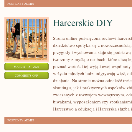
POSTED BY ADMIN
Harcerskie DIY
Strona online poświęcona ruchowi harcers
dziedzictwo spotyka się z nowoczesnością,
przygody i wychowania staje się podstawą
tworzony z myślą o osobach, które chcą le
poznać wartości tej wyjątkowej wspólnoty 
MARCH - 15 - 2026
w życiu młodych ludzi odgrywają więź, od
ON
COMMENTS OFF
działania. Na stronie można odnaleźć treś
HARCERSKIE
skautingu, jak i praktycznych aspektów zb
DIY
związanych z rozwojem wewnętrznym, edu
biwakami, wyposażeniem czy spotkaniami.
Harcerstwo a edukacja i Harcerska służba i
POSTED BY ADMIN