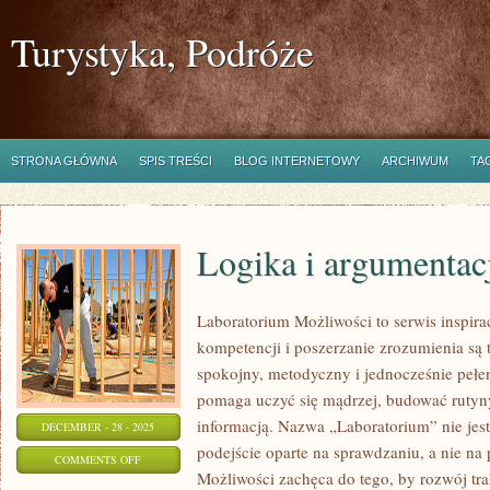
Turystyka, Podróże
STRONA GŁÓWNA
SPIS TREŚCI
BLOG INTERNETOWY
ARCHIWUM
TA
Logika i argumentac
Laboratorium Możliwości to serwis inspir
kompetencji i poszerzanie zrozumienia są 
spokojny, metodyczny i jednocześnie pełen
pomaga uczyć się mądrzej, budować rutyny 
informacją. Nazwa „Laboratorium” nie jes
DECEMBER - 28 - 2025
podejście oparte na sprawdzaniu, a nie na
ON
COMMENTS OFF
Możliwości zachęca do tego, by rozwój tr
LOGIKA