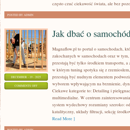
często czuć ciekawość świata, ale bez poz
POSTED BY ADMIN
Jak dbać o samochó
Magnaflow.pl to portal o samochodach, kt
zakochanych w samochodach oraz w tym, 
przestają być tylko środkiem transportu, a
w którym tuning spotyka się z rzemiosłem,
przestają być nudnym elementem podwozia
DECEMBER - 19 - 2025
wyborem wpływającym na brzmienie, dynam
ON
COMMENTS OFF
Ciekawe kategorie to: Detailing i pielęgnac
JAK
multimedialne. W centrum zainteresowania
DBAĆ
system wydechowy rozumiany szeroko: od 
O
katalityczny, układy filtracji, sekcję środ
SAMOCHÓD
Read More ]
UŻYWANY?
POSTED BY ADMIN