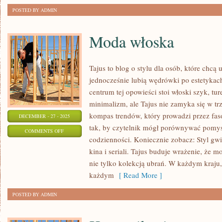
POSTED BY ADMIN
Moda włoska
Tajus to blog o stylu dla osób, które chcą 
jednocześnie lubią wędrówki po estetykach
centrum tej opowieści stoi włoski szyk, tu
minimalizm, ale Tajus nie zamyka się w trz
kompas trendów, który prowadzi przez fason
DECEMBER - 27 - 2025
tak, by czytelnik mógł porównywać pomysł
ON
COMMENTS OFF
codzienności. Koniecznie zobacz: Styl gwia
MODA
kina i seriali. Tajus buduje wrażenie, że 
WŁOSKA
nie tylko kolekcją ubrań. W każdym kraju,
każdym
[ Read More ]
POSTED BY ADMIN