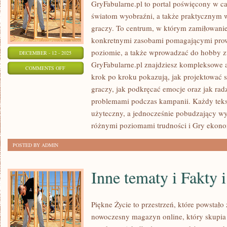
GryFabularne.pl to portal poświęcony w c
światom wyobraźni, a także praktycznym
graczy. To centrum, w którym zamiłowanie 
konkretnymi zasobami pomagającymi pro
poziomie, a także wprowadzać do hobby z
DECEMBER - 12 - 2025
GryFabularne.pl znajdziesz kompleksowe a
ON
COMMENTS OFF
krok po kroku pokazują, jak projektować s
GRY
graczy, jak podkręcać emocje oraz jak rad
PODRÓŻNICZE
problemami podczas kampanii. Każdy tekst
użyteczny, a jednocześnie pobudzający w
różnymi poziomami trudności i Gry ekono
POSTED BY ADMIN
Inne tematy i Fakty 
Piękne Życie to przestrzeń, które powstało
nowoczesny magazyn online, który skupia 