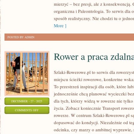
mierzyć – bez presji, ale z konsekwencją.
I
organiczna i Paleontologia. To serwis dla 
ARGUMENTACJA
sposób realistyczny. Nie chodzi tu o jedno
More ]
POSTED BY ADMIN
Rower a praca zdal
Szlaki-Rowerowe.pl to serwis dla rowerzys
miejscu ścieżki rowerowe, konkretne wska
To przestrzeń inspiracji dla osób, które l
jednocześnie chcą planować wycieczki bez 
dla tych, którzy widzą w rowerze nie tylko 
DECEMBER - 27 - 2025
życia. Zobacz koniecznie Transport rower
ON
COMMENTS OFF
rowerze. W centrum Szlaki-Rowerowe.pl są
ROWER
dopasować do kondycji. Niezależnie od te
A
odcinka, czy marzy o ambitnej wyprawie,
PRACA