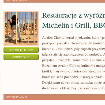
Restauracje z wyróż
Michelin i Grill, B
Avalon Club to portal o jedzeniu, który łą
praktyczną wiedzą. To miejsce dla łasuch
kierunki. Jeśli lubisz, gdy zapach przypra
DECEMBER - 18 - 2025
talerz staje się zaproszeniem do podróży, 
ON
COMMENTS OFF
przystań. Przeczytaj koniecznie Kuchnia k
RESTAURACJE
Rdzeniem Avalon Club są kulinarne tradyc
Z
krótkich, urywanych notek dostajesz narrac
WYRÓŻNIENIEM
kontekst: skąd pochodzi, dlaczego działa i
MICHELIN
Dzięki temu nawet prosta surówka może st
I
dodatkiem, a klasyczny pasta nabiera no
GRILL,
POSTED BY ADMIN
BBQ
I