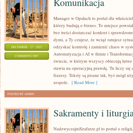
Komunikacja
Manager w Opałach to portal dla właściciel
którzy budują e-biznes. To miejsce powsta
bez treści dostarczać konkret i sprawdzone 
dymi, a Ty czujesz, że wciąż ratujesz sytu
odzyskać kontrolę i zamienić chaos w sys
DECEMBER - 27 - 2025
Automatyzacja i AI w firmie i Transformac
ON
COMMENTS OFF
świecie, w którym wszyscy obiecują łatw
KOMUNIKACJA
stawia na operacyjną prawdę. Tu liczy się 
frazesy. Teksty są pisane tak, byś mógł u
zespole.
[ Read More ]
POSTED BY ADMIN
Sakramenty i liturgi
NadzwyczajniSzafarze.pl to portal o religii