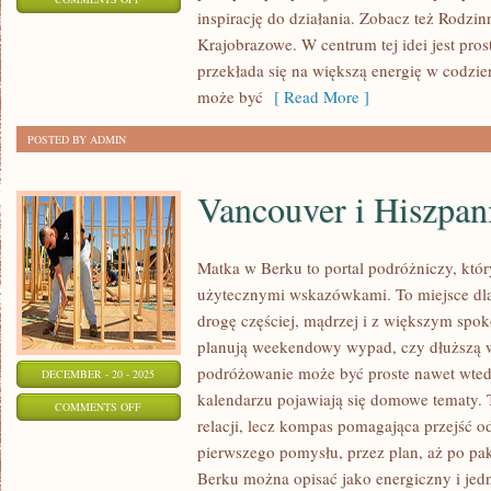
inspirację do działania. Zobacz też Rodzi
ATRAKCJE
Krajobrazowe. W centrum tej idei jest prost
TURYSTYCZNE
przekłada się na większą energię w codzie
I
może być
[ Read More ]
ZŁOCIENIEC
POSTED BY ADMIN
Vancouver i Hiszpan
Matka w Berku to portal podróżniczy, któ
użytecznymi wskazówkami. To miejsce dla
drogę częściej, mądrzej i z większym spok
planują weekendowy wypad, czy dłuższą w
podróżowanie może być proste nawet wtedy
DECEMBER - 20 - 2025
kalendarzu pojawiają się domowe tematy. T
ON
COMMENTS OFF
relacji, lecz kompas pomagająca przejść o
VANCOUVER
pierwszego pomysłu, przez plan, aż po pa
I
Berku można opisać jako energiczny i jed
HISZPANIA