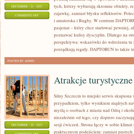
tych, którzy wybierają skromne obiekty, r
DECEMBER - 21 - 2025
zajawkę, zamiast błysku reflektorów. Pol
ON
COMMENTS OFF
i amatorska i Rugby. W centrum DAPTORU
LACROSSE
pasjonat – który chce startować pewniej, a
I
poznawać kulisy dyscyplin. Dlatego na st
WIOŚLARSTWO
perspektywa: wskazówki do wdrożenia tu i t
porządkują reguły. DAPTORUN to także i
POSTED BY ADMIN
Atrakcje turystyczne
Silny Szczecin to miejski serwis skupiona wo
przypadkiem, tylko wynikiem mądrych na
myślą o osobach z miasta nad Odrą i okolic
niezależnie od tego, czy dopiero zaczynają
sesji ćwiczeń. Strona łączy w sobie klimat
DECEMBER - 20 - 2025
praktycznym podejściem: zamiast pustych h
ON
COMMENTS OFF