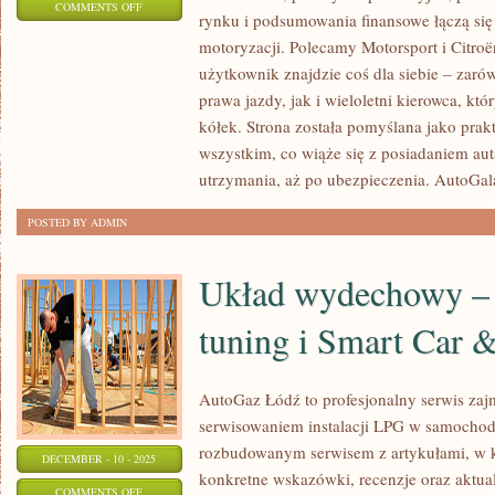
ON
COMMENTS OFF
rynku i podsumowania finansowe łączą się
AKCESORIA
motoryzacji. Polecamy Motorsport i Citro
I
użytkownik znajdzie coś dla siebie – zar
GADŻETY
prawa jazdy, jak i wieloletni kierowca, któr
MOTORYZACYJNE
kółek. Strona została pomyślana jako pra
I
wszystkim, co wiąże się z posiadaniem aut
KIA
utrzymania, aż po ubezpieczenia. AutoGal
POSTED BY ADMIN
Układ wydechowy – 
tuning i Smart Car 
AutoGaz Łódź to profesjonalny serwis zajmu
serwisowaniem instalacji LPG w samochod
rozbudowanym serwisem z artykułami, w 
DECEMBER - 10 - 2025
konkretne wskazówki, recenzje oraz aktual
ON
COMMENTS OFF