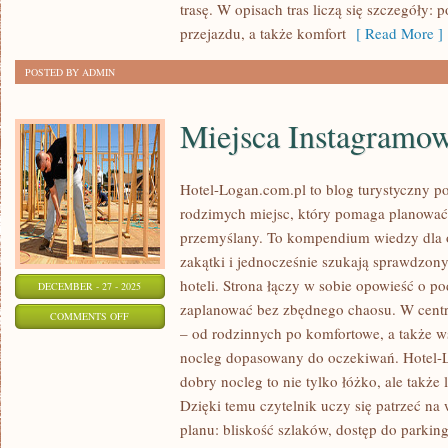
trasę. W opisach tras liczą się szczegóły: 
ZDALNA
przejazdu, a także komfort
[ Read More ]
I
NOMADYZM
POSTED BY ADMIN
Miejsca Instagramo
Hotel-Logan.com.pl to blog turystyczny 
rodzimych miejsc, który pomaga planowa
przemyślany. To kompendium wiedzy dla o
zakątki i jednocześnie szukają sprawdzo
hoteli. Strona łączy w sobie opowieść o po
DECEMBER - 27 - 2025
zaplanować bez zbędnego chaosu. W centru
ON
COMMENTS OFF
– od rodzinnych po komfortowe, a także 
MIEJSCA
nocleg dopasowany do oczekiwań. Hotel-L
INSTAGRAMOWE
dobry nocleg to nie tylko łóżko, ale także
Dzięki temu czytelnik uczy się patrzeć na
planu: bliskość szlaków, dostęp do parkin