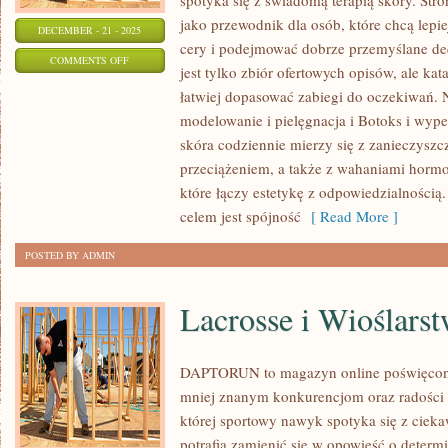
spotyka się z świadomą terapią skóry. Stro
jako przewodnik dla osób, które chcą lepi
DECEMBER - 21 - 2025
cery i podejmować dobrze przemyślane decy
ON
COMMENTS OFF
jest tylko zbiór ofertowych opisów, ale kat
DOMOWE
łatwiej dopasować zabiegi do oczekiwań. N
URZĄDZENIA
modelowanie i pielęgnacja i Botoks i wyp
BEAUTY
skóra codziennie mierzy się z zanieczyszc
I
przeciążeniem, a także z wahaniami hormo
PIELĘGNACJA
które łączy estetykę z odpowiedzialnością.
SKÓRY
celem jest spójność
[ Read More ]
PO
POSTED BY ADMIN
ZABIEGACH
Lacrosse i Wioślars
DAPTORUN to magazyn online poświęcon
mniej znanym konkurencjom oraz radości r
której sportowy nawyk spotyka się z cieka
potrafią zamienić się w opowieść o determi