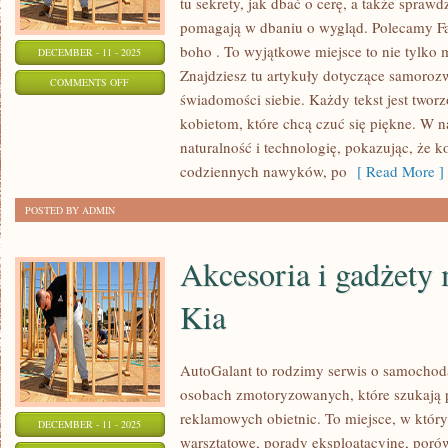
tu sekrety, jak dbać o cerę, a także spraw
pomagają w dbaniu o wygląd. Polecamy Fak
boho . To wyjątkowe miejsce to nie tylko m
DECEMBER - 11 - 2025
Znajdziesz tu artykuły dotyczące samoroz
ON
COMMENTS OFF
świadomości siebie. Każdy tekst jest tworz
INNE
kobietom, które chcą czuć się piękne. W 
TEMATY
naturalność i technologię, pokazując, że 
I
codziennych nawyków, po
[ Read More ]
FAKTY
I
POSTED BY ADMIN
MITY
Akcesoria i gadżety 
Kia
AutoGalant to rodzimy serwis o samochod
osobach zmotoryzowanych, które szukają 
reklamowych obietnic. To miejsce, w który
DECEMBER - 11 - 2025
warsztatowe, porady eksploatacyjne, porów