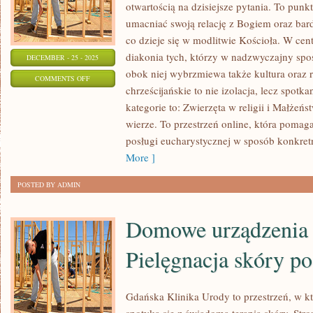
otwartością na dzisiejsze pytania. To punk
umacniać swoją relację z Bogiem oraz bar
co dzieje się w modlitwie Kościoła. W cen
diakonia tych, którzy w nadzwyczajny spo
DECEMBER - 25 - 2025
obok niej wybrzmiewa także kultura oraz 
ON
COMMENTS OFF
chrześcijańskie to nie izolacja, lecz spotk
SAKRAMENTY
kategorie to: Zwierzęta w religii i Małżeń
I
wierze. To przestrzeń online, która pomag
LITURGIA
posługi eucharystycznej w sposób konkret
KOŚCIOŁA
More ]
POSTED BY ADMIN
Domowe urządzenia 
Pielęgnacja skóry po
Gdańska Klinika Urody to przestrzeń, w 