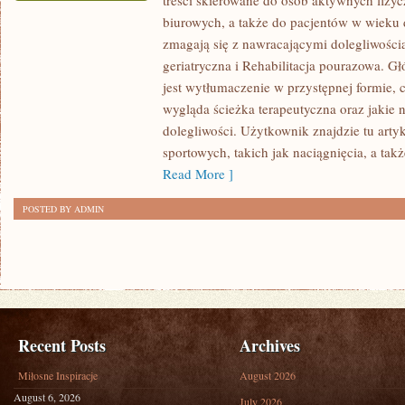
treści skierowane do osób aktywnych fizyc
REHABILITACJA
biurowych, a także do pacjentów w wieku 
GERIATRYCZNA
zmagają się z nawracającymi dolegliwościa
I
geriatryczna i Rehabilitacja pourazowa. 
ZDROWIE
jest wytłumaczenie w przystępnej formie, cz
STÓP
wygląda ścieżka terapeutyczna oraz jakie
I
dolegliwości. Użytkownik znajdzie tu art
CHÓD
sportowych, takich jak naciągnięcia, a takż
Read More ]
POSTED BY ADMIN
Recent Posts
Archives
Miłosne Inspiracje
August 2026
August 6, 2026
July 2026