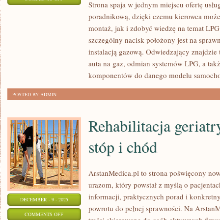
Strona spaja w jednym miejscu ofertę usłu
UKŁAD
poradnikową, dzięki czemu kierowca moż
WYDECHOWY
montaż, jak i zdobyć wiedzę na temat LPG
–
szczególny nacisk położony jest na sprawn
KONSERWACJA
instalacją gazową. Odwiedzający znajdzie t
I
auta na gaz, odmian systemów LPG, a tak
TUNING
komponentów do danego modelu samocho
I
POSTED BY ADMIN
SMART
CAR
Rehabilitacja geriat
&
IOT
stóp i chód
W
AUCIE
ArstanMedica.pl to strona poświęcony nowo
urazom, który powstał z myślą o pacjentac
informacji, praktycznych porad i konkret
DECEMBER - 9 - 2025
powrotu do pełnej sprawności. Na ArstanM
ON
COMMENTS OFF