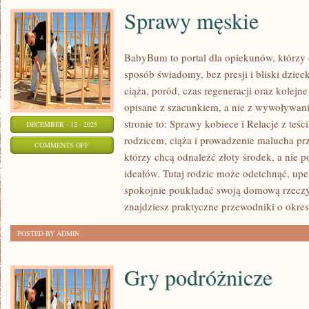
Sprawy męskie
SMOKEHOUSE
BabyBum to portal dla opiekunów, którzy 
sposób świadomy, bez presji i bliski dziec
ciąża, poród, czas regeneracji oraz kolejn
opisane z szacunkiem, a nie z wywoływan
stronie to: Sprawy kobiece i Relacje z te
DECEMBER - 12 - 2025
rodzicem, ciąża i prowadzenie malucha prze
ON
COMMENTS OFF
którzy chcą odnaleźć złoty środek, a nie
SPRAWY
ideałów. Tutaj rodzic może odetchnąć, upewn
MĘSKIE
spokojnie poukładać swoją domową rzec
znajdziesz praktyczne przewodniki o okres
POSTED BY ADMIN
Gry podróżnicze