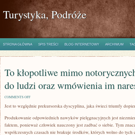
Turystyka, Podróże
STRONA GŁÓWNA
SPIS TREŚCI
BLOG INTERNETOWY
ARCHIWUM
TA
To kłopotliwe mimo notorycznych
do ludzi oraz wmówienia im nare
ON
COMMENTS OFF
TO
Jest to względnie prekursorska dyscyplina, jaka świeci triumfy dopier
KŁOPOTLIWE
MIMO
NOTORYCZNYCH
Produkowanie odpowiednich nawyków pielęgnacyjnych jest niezmie
PRÓB
DOTARCIA
faktem, ponieważ człowiek nauczony jest zadbać o siebie. Tym znacz
DO
współczesnych czasach nie brakuje środków, których wolno do tych
LUDZI