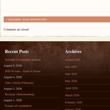
CATEGORIES:
BLOG INTERNETOWY
Comments are closed.
Recent Posts
Archives
Technika i Ustawienia Aparatu
August 2026
August 5, 2026
July 2026
Zrób To Sam – Sport w Domu
June 2026
August 4, 2026
May 2026
Atlas (Afryka Północna)
April 2026
August 3, 2026
Recenzje i Rekomendacje
March 2026
August 1, 2026
February 2026
Pytania od czytelników
January 2026