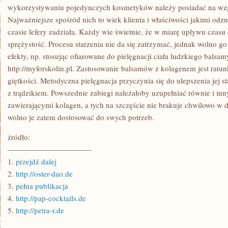
ORAZ
wykorzystywaniu pojedynczych kosmetyków należy posiadać na wzg
WMÓWIENIA
Najważniejsze spośród nich to wiek klienta i właściwości jakimi od
IM
NARESZCIE
czasie lefery zadziała. Każdy wie świetnie, że w miarę upływu czasu 
sprężystość. Procesu starzenia nie da się zatrzymać, jednak wolno go
efekty, np. stosując ofiarowane do pielęgnacji ciała ludzkiego balsa
http://myforskolin.pl. Zastosowanie balsamów z kolagenem jest ratunk
giętkości. Metodyczna pielęgnacja przyczynia się do ulepszenia jej
z trądzikiem. Powszednie zabiegi należałoby uzupełniać równie i i
zawierającymi kolagen, a tych na szczęście nie brakuje chwilowo w 
wolno je zatem dostosować do swych potrzeb.
źródło:
———————————
1.
przejdź dalej
2.
http://oster-dao.de
3.
pełna publikacja
4.
http://pap-cocktails.de
5.
http://petra-r.de