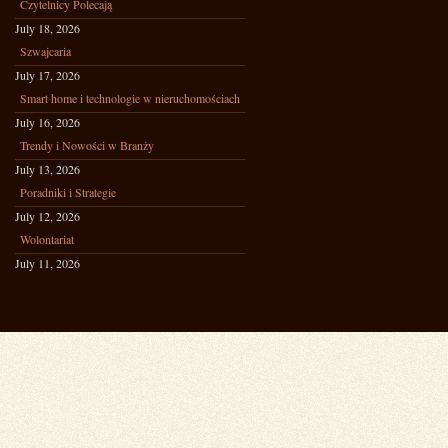
Czytelnicy Polecają
July 18, 2026
Szwajcaria
July 17, 2026
Smart home i technologie w nieruchomościach
July 16, 2026
Trendy i Nowości w Branży
July 13, 2026
Poradniki i Strategie
July 12, 2026
Wolontariat
July 11, 2026