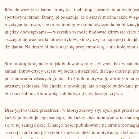
Równie ważnym filarem strony jest ruch, dopasowany do potrzeb osób
sportowym tłumie. Drarry.pl pokazuje, że ćwiczyć można także w zgo
rozciąganie, rower, spokojny trening w domu, ćwiczenia mobilizacy
między obowiązkami — wszystko to może budować zdrowsze ciało b
szczególnie ważne dla introwertyków, którzy często najlepiej odnaj
działaniu. Na drarry.pl ruch staje się przyjemnością, a nie kolejnym 
Strona skupia się na tym, jak budować spójny styl życia bez wpadan
zmian. Introwertycy często wybierają uważność, dlatego drarry.pl pr
poszanowaniu własnych granic. To źródło motywacji, w którym możn
prostszy jadłospis. Nie chodzi o rewolucję, ale o mądre budowanie po
bliższe osobom, które wolą stabilność od chwilowego zrywu.
Drarry.pl to także przestrzeń, w której zdrowy styl życia jest przedst
każdy potrzebuje tego samego, nie każdy chce trenować w ten sam s
się w tej samej diecie. Dlatego treści publikowane na stronie pomag
szerzej i spokojniej. Czytelnik może znaleźć tu motywację, ale bez n