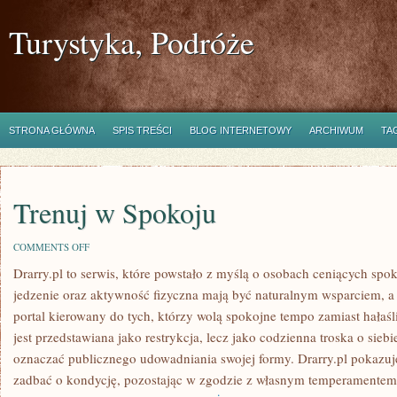
Turystyka, Podróże
STRONA GŁÓWNA
SPIS TREŚCI
BLOG INTERNETOWY
ARCHIWUM
TA
Trenuj w Spokoju
ON
COMMENTS OFF
TRENUJ
Drarry.pl to serwis, które powstało z myślą o osobach ceniących spo
W
SPOKOJU
jedzenie oraz aktywność fizyczna mają być naturalnym wsparciem, 
portal kierowany do tych, którzy wolą spokojne tempo zamiast hałaśl
jest przedstawiana jako restrykcja, lecz jako codzienna troska o siebi
oznaczać publicznego udowadniania swojej formy. Drarry.pl pokazu
zadbać o kondycję, pozostając w zgodzie z własnym temperamentem.