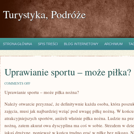
Turystyka, Podróże
STRONA GŁÓWNA
SPIS TREŚCI
BLOG INTERNETOWY
ARCHIWUM
TA
Uprawianie sportu – może piłka?
ON
COMMENTS OFF
UPRAWIANIE
Uprawianie sportu – może piłka nożna?
SPORTU
–
MOŻE
Należy otwarcie przyznać, że definitywnie każda osoba, która poszu
PIŁKA?
zajęcia, musi jak najbardziej wziąć pod uwagę piłkę nożną. W końcu
atrakcyjniejszych sportów, aniżeli właśnie piłka nożna. Ludzie na pr
nożną, zatem akurat owa dyscyplina ma coś w sobie. Strzałem w dzie
jakąś drużynę, ponieważ w końcu trudno grać w piłkę bez nikogo. 