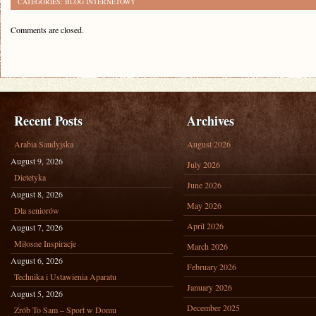
CATEGORIES:
BLOG INTERNETOWY
Comments are closed.
Recent Posts
Archives
Arabia Saudyjska
August 2026
August 9, 2026
July 2026
Dietetyka
June 2026
August 8, 2026
May 2026
Dla seniorów
April 2026
August 7, 2026
Miłosne Inspiracje
March 2026
August 6, 2026
February 2026
Technika i Ustawienia Aparatu
January 2026
August 5, 2026
December 2025
Zrób To Sam – Sport w Domu