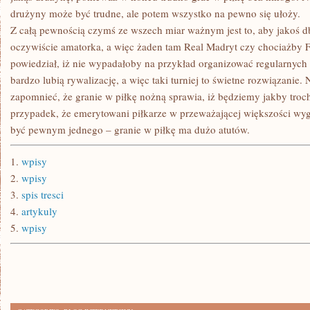
drużyny może być trudne, ale potem wszystko na pewno się ułoży.
Z całą pewnością czymś ze wszech miar ważnym jest to, aby jakoś d
oczywiście amatorka, a więc żaden tam Real Madryt czy chociażby FC
powiedział, iż nie wypadałoby na przykład organizować regularnyc
bardzo lubią rywalizację, a więc taki turniej to świetne rozwiązanie
zapomnieć, że granie w piłkę nożną sprawia, iż będziemy jakby troc
przypadek, że emerytowani piłkarze w przeważającej większości wy
być pewnym jednego – granie w piłkę ma dużo atutów.
1.
wpisy
2.
wpisy
3.
spis tresci
4.
artykuly
5.
wpisy