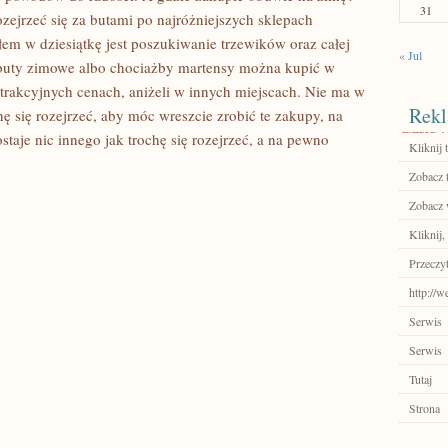
31
zejrzeć się za butami po najróżniejszych sklepach
łem w dziesiątkę jest poszukiwanie trzewików oraz całej
« Jul
e buty zimowe albo chociażby martensy można kupić w
trakcyjnych cenach, aniżeli w innych miejscach. Nie ma w
Rekl
ę się rozejrzeć, aby móc wreszcie zrobić te zakupy, na
taje nic innego jak trochę się rozejrzeć, a na pewno
Kliknij 
!
Zobacz 
Zobacz 
Kliknij,
Przeczyt
http://
Serwis
Serwis
Tutaj
Strona