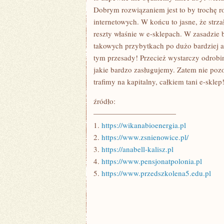
Dobrym rozwiązaniem jest to by trochę ro
internetowych. W końcu to jasne, że strza
reszty właśnie w e-sklepach. W zasadzi
takowych przybytkach po dużo bardziej a
tym przesady! Przecież wystarczy odrobin
jakie bardzo zasługujemy. Zatem nie pozos
trafimy na kapitalny, całkiem tani e-sklep
źródło:
———————————
1.
https://wikanabioenergia.pl
2.
https://www.zsnienowice.pl/
3.
https://anabell-kalisz.pl
4.
https://www.pensjonatpolonia.pl
5.
https://www.przedszkolena5.edu.pl