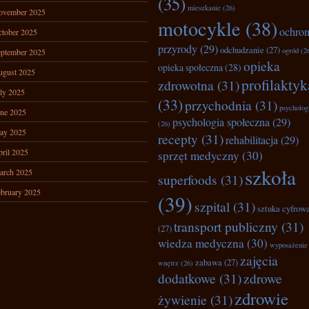
(35)
mieszkanie
(26)
ovember 2025
motocykle
(38)
ochro
tober 2025
przyrody
(29)
odchudzanie
(27)
ogród
(2
ptember 2025
opieka
opieka społeczna
(28)
ugust 2025
profilaktyk
zdrowotna
(31)
ly 2025
(33)
przychodnia
(31)
psycholog
ne 2025
psychologia społeczna
(29)
(26)
ay 2025
recepty
(31)
rehabilitacja
(29)
ril 2025
sprzęt medyczny
(30)
szkoła
arch 2025
superfoods
(31)
bruary 2025
(39)
szpital
(31)
sztuka cyfrow
transport publiczny
(31)
(27)
wiedza medyczna
(30)
wyposażenie
zajęcia
zabawa
(27)
wnętrz
(26)
dodatkowe
(31)
zdrowe
zdrowie
żywienie
(31)