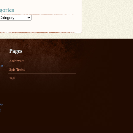
gories
Pages
Archiwum
ne
Spis Treści
Tagi
)
zny
)