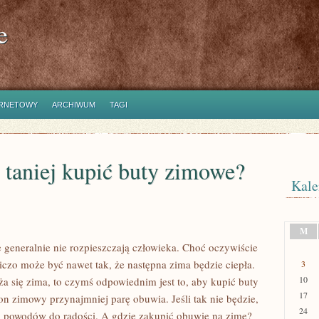
e
ERNETOWY
ARCHIWUM
TAGI
 taniej kupić buty zimowe?
Kale
M
 generalnie nie rozpieszczają człowieka. Choć oczywiście
czo może być nawet tak, że następna zima będzie ciepła.
3
10
liża się zima, to czymś odpowiednim jest to, aby kupić buty
17
n zimowy przynajmniej parę obuwia. Jeśli tak nie będzie,
24
u powodów do radości. A gdzie zakupić obuwie na zimę?