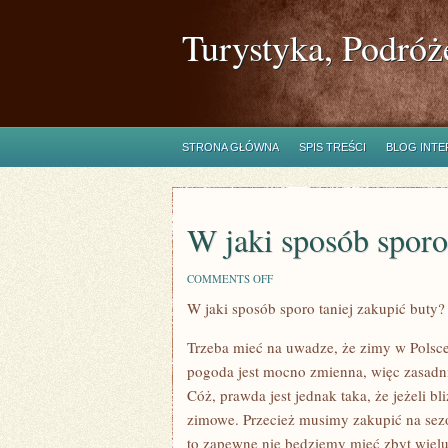
Turystyka, Podróż
STRONA GŁÓWNA
SPIS TREŚCI
BLOG INT
W jaki sposób sporo
ON
COMMENTS OFF
W
W jaki sposób sporo taniej zakupić buty?
JAKI
SPOSÓB
SPORO
Trzeba mieć na uwadze, że zimy w Polsce
TANIEJ
KUPIĆ
pogoda jest mocno zmienna, więc zasadni
BUTY
Cóż, prawda jest jednak taka, że jeżeli b
ZIMOWE?
zimowe. Przecież musimy zakupić na sezo
to zapewne nie będziemy mieć zbyt wiel