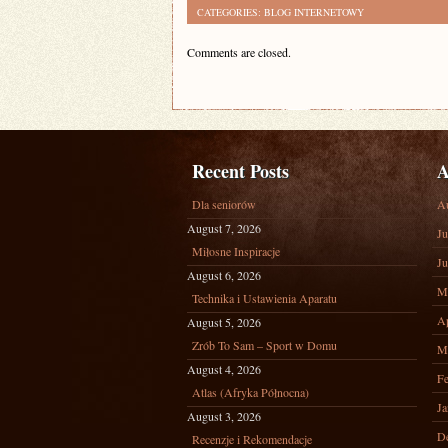
CATEGORIES:
BLOG INTERNETOWY
Comments are closed.
Recent Posts
A
Dla seniorów
A
August 7, 2026
Ju
Miłosne Inspiracje
Ju
August 6, 2026
M
Technika i Ustawienia Aparatu
Ap
August 5, 2026
Zrób To Sam – Sport w Domu
M
August 4, 2026
Fe
Atlas (Afryka Północna)
Ja
August 3, 2026
D
Recenzje i Rekomendacje