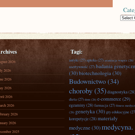
Cate
Categories
rchives
Tagi:
antyki
(27)
apteka
(27)
aranżacja wnętrz
(26)
ugust 2026
badania genetycz
asertywność
(27)
ly 2026
(30)
biotechnologia
(30)
ne 2026
Budownictwo
(34)
ay 2026
choroby
(35)
diagnostyka
(28
ril 2026
e-commerce
(29)
dieta
(27)
dom
(26)
egzaminy
(28)
farmacja
(27)
arch 2026
fitness medyc
genetyka
(30)
gry edukacyjne
(27
(26)
bruary 2026
materiały
korepetycje
(28)
nuary 2026
medycyna.
medyczne
(30)
ecember 2025