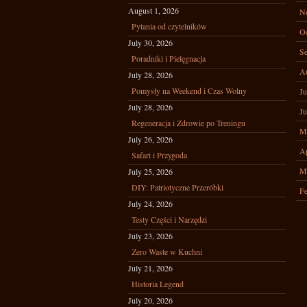
August 1, 2026
N
Pytania od czytelników
Oc
July 30, 2026
Se
Poradniki i Pielęgnacja
A
July 28, 2026
Pomysły na Weekend i Czas Wolny
Ju
July 28, 2026
Ju
Regeneracja i Zdrowie po Treningu
M
July 26, 2026
Ap
Safari i Przygoda
M
July 25, 2026
DIY: Patriotyczne Przeróbki
Fe
July 24, 2026
Testy Części i Narzędzi
July 23, 2026
Zero Waste w Kuchni
July 21, 2026
Historia Legend
July 20, 2026