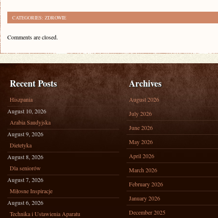
CATEGORIES:
ZDROWIE
Comments are closed.
Recent Posts
Archives
Hiszpania
August 2026
August 10, 2026
July 2026
Arabia Saudyjska
June 2026
August 9, 2026
May 2026
Dietetyka
April 2026
August 8, 2026
Dla seniorów
March 2026
August 7, 2026
February 2026
Miłosne Inspiracje
January 2026
August 6, 2026
December 2025
Technika i Ustawienia Aparatu