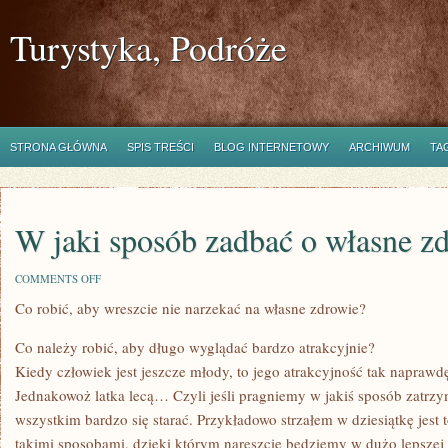
Turystyka, Podróże
STRONA GŁÓWNA
SPIS TREŚCI
BLOG INTERNETOWY
ARCHIWUM
TA
W jaki sposób zadbać o własne z
ON
COMMENTS OFF
W
Co robić, aby wreszcie nie narzekać na własne zdrowie?
JAKI
SPOSÓB
ZADBAĆ
Co należy robić, aby długo wyglądać bardzo atrakcyjnie?
O
WŁASNE
Kiedy człowiek jest jeszcze młody, to jego atrakcyjność tak naprawd
ZDROWIE?
Jednakowoż latka lecą… Czyli jeśli pragniemy w jakiś sposób zatrz
wszystkim bardzo się starać. Przykładowo strzałem w dziesiątkę jest 
takimi sposobami, dzięki którym nareszcie będziemy w dużo lepszej