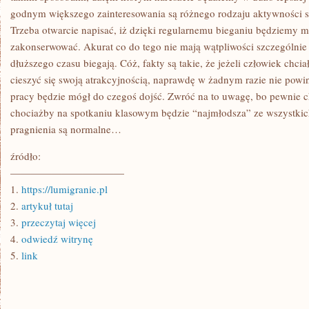
godnym większego zainteresowania są różnego rodzaju aktywności s
Trzeba otwarcie napisać, iż dzięki regularnemu bieganiu będziemy mi
zakonserwować. Akurat co do tego nie mają wątpliwości szczególnie c
dłuższego czasu biegają. Cóż, fakty są takie, że jeżeli człowiek chci
cieszyć się swoją atrakcyjnością, naprawdę w żadnym razie nie powin
pracy będzie mógł do czegoś dojść. Zwróć na to uwagę, bo pewnie ch
chociażby na spotkaniu klasowym będzie “najmłodsza” ze wszystkic
pragnienia są normalne…
źródło:
———————————
1.
https://lumigranie.pl
2.
artykuł tutaj
3.
przeczytaj więcej
4.
odwiedź witrynę
5.
link