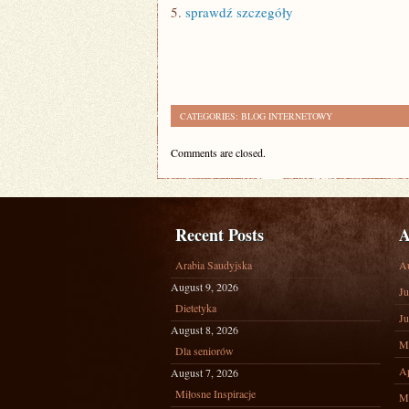
5.
sprawdź szczegóły
CATEGORIES:
BLOG INTERNETOWY
Comments are closed.
Recent Posts
A
Arabia Saudyjska
A
August 9, 2026
Ju
Dietetyka
Ju
August 8, 2026
M
Dla seniorów
Ap
August 7, 2026
Miłosne Inspiracje
M