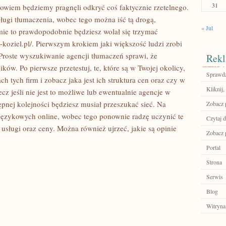
31
bowiem będziemy pragnęli odkryć coś faktycznie rzetelnego.
sługi tłumaczenia, wobec tego można iść tą drogą,
« Jul
mie to prawdopodobnie będziesz wolał się trzymać
-koziel.pl/. Pierwszym krokiem jaki większość ludzi zrobi
Proste wyszukiwanie agencji tłumaczeń sprawi, że
Rekl
ów. Po pierwsze przetestuj, te, które są w Twojej okolicy,
Sprawdź
ch tych firm i zobacz jaka jest ich struktura cen oraz czy w
Kliknij
cz jeśli nie jest to możliwe lub ewentualnie agencje w
ępnej kolejności będziesz musiał przeszukać sieć. Na
Zobacz 
 językowych online, wobec tego ponownie radzę uczynić te
Czytaj d
e usługi oraz ceny. Można również ujrzeć, jakie są opinie
Zobacz p
Portal
Strona
Serwis
Blog
Witryna