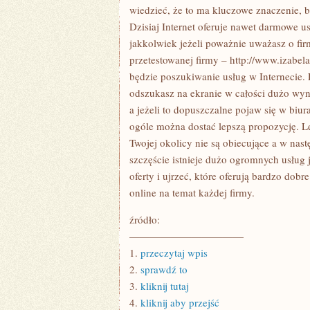
ŻYWNOŚCI
wiedzieć, że to ma kluczowe znaczenie, 
DUŻEJ
Dzisiaj Internet oferuje nawet darmowe u
GRUPY
jakkolwiek jeżeli poważnie uważasz o fir
przetestowanej firmy – http://www.izabela
będzie poszukiwanie usług w Internecie. 
odszukasz na ekranie w całości dużo wynik
a jeżeli to dopuszczalne pojaw się w biura
ogóle można dostać lepszą propozycję. Le
Twojej okolicy nie są obiecujące a w nast
szczęście istnieje dużo ogromnych usług
oferty i ujrzeć, które oferują bardzo dobr
online na temat każdej firmy.
źródło:
———————————
1.
przeczytaj wpis
2.
sprawdź to
3.
kliknij tutaj
4.
kliknij aby przejść