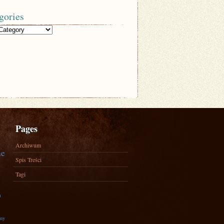
gories
Pages
Archiwum
ne
Spis Treści
Tagi
)
zny