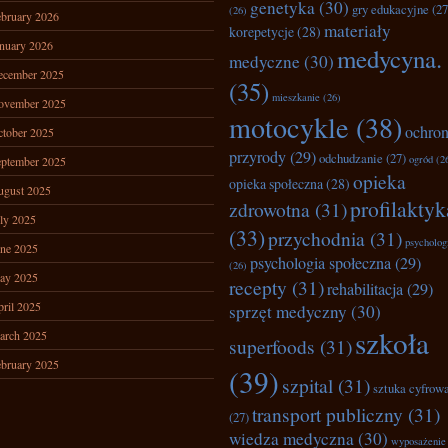
genetyka
(30)
gry edukacyjne
(27
(26)
bruary 2026
materiały
korepetycje
(28)
nuary 2026
medycyna.
medyczne
(30)
ecember 2025
(35)
mieszkanie
(26)
ovember 2025
motocykle
(38)
ochro
tober 2025
przyrody
(29)
odchudzanie
(27)
ogród
(2
ptember 2025
opieka
opieka społeczna
(28)
ugust 2025
profilaktyk
zdrowotna
(31)
ly 2025
(33)
przychodnia
(31)
psycholog
ne 2025
psychologia społeczna
(29)
(26)
ay 2025
recepty
(31)
rehabilitacja
(29)
ril 2025
sprzęt medyczny
(30)
szkoła
arch 2025
superfoods
(31)
bruary 2025
(39)
szpital
(31)
sztuka cyfrow
transport publiczny
(31)
(27)
wiedza medyczna
(30)
wyposażenie