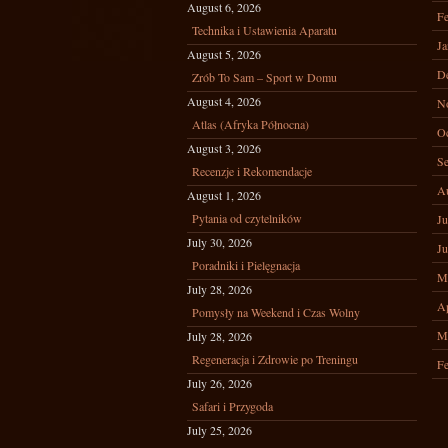
August 6, 2026
Fe
Technika i Ustawienia Aparatu
Ja
August 5, 2026
D
Zrób To Sam – Sport w Domu
August 4, 2026
N
Atlas (Afryka Północna)
Oc
August 3, 2026
Se
Recenzje i Rekomendacje
A
August 1, 2026
Pytania od czytelników
Ju
July 30, 2026
Ju
Poradniki i Pielęgnacja
M
July 28, 2026
Ap
Pomysły na Weekend i Czas Wolny
M
July 28, 2026
Regeneracja i Zdrowie po Treningu
Fe
July 26, 2026
Safari i Przygoda
July 25, 2026