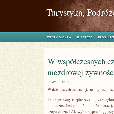
Turystyka, Podróż
STRONA GŁÓWNA
SPIS TREŚCI
BLOG INT
W współczesnych cza
niezdrowej żywnośc
ON
COMMENTS OFF
W
W dzisiejszych czasach jesteśmy rozpiesz
WSPÓŁCZESNYCH
CZASACH,
KIEDY
Teraz jesteśmy rozpieszczeni przez wybó
JEST
TAK
tłumaczeń. Jest tak dużo biur, że nieraz j
WIELE
czego zacząć! Ale wybierając usługę jęz
NIEZDROWEJ