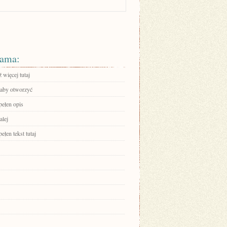
ama:
 więcej tutaj
, aby otworzyć
pełen opis
alej
ełen tekst tutaj