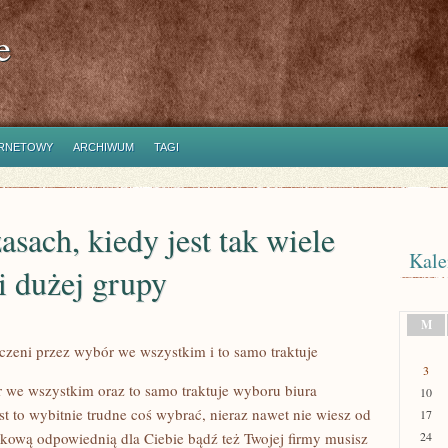
e
ERNETOWY
ARCHIWUM
TAGI
sach, kiedy jest tak wiele
Kale
i dużej grupy
M
czeni przez wybór we wszystkim i to samo traktuje
3
r we wszystkim oraz to samo traktuje wyboru biura
10
est to wybitnie trudne coś wybrać, nieraz nawet nie wiesz od
17
ykową odpowiednią dla Ciebie bądź też Twojej firmy musisz
24