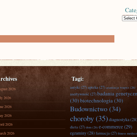
Cate
Categories
rchives
Tagi:
antyki
(27)
apteka
(27)
aranżacja wnętrz
(26)
ugust 2026
badania genetycz
asertywność
(27)
ly 2026
(30)
biotechnologia
(30)
ne 2026
Budownictwo
(34)
ay 2026
choroby
(35)
diagnostyka
(28
ril 2026
e-commerce
(29)
dieta
(27)
dom
(26)
egzaminy
(28)
farmacja
(27)
arch 2026
fitness medyc