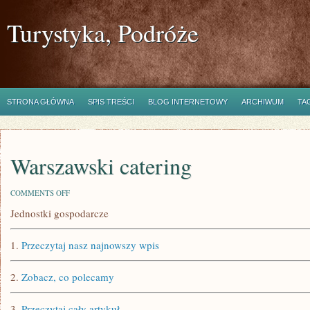
Turystyka, Podróże
STRONA GŁÓWNA
SPIS TREŚCI
BLOG INTERNETOWY
ARCHIWUM
TA
Warszawski catering
ON
COMMENTS OFF
WARSZAWSKI
Jednostki gospodarcze
CATERING
1.
Przeczytaj nasz najnowszy wpis
2.
Zobacz, co polecamy
3.
Przeczytaj cały artykuł