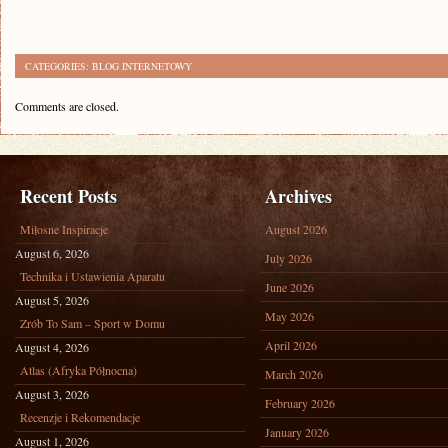
CATEGORIES:
BLOG INTERNETOWY
Comments are closed.
Recent Posts
Archives
Miłosne Inspiracje
August 2026
August 6, 2026
July 2026
Technika i Ustawienia Aparatu
June 2026
August 5, 2026
May 2026
Zrób To Sam – Sport w Domu
April 2026
August 4, 2026
Atlas (Afryka Północna)
March 2026
August 3, 2026
February 2026
Recenzje i Rekomendacje
January 2026
August 1, 2026