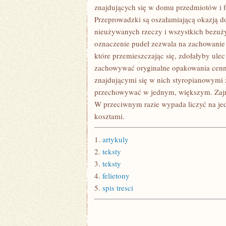
PRZY
znajdujących się w domu przedmiotów i f
MIESZKANIU
Przeprowadzki są oszałamiającą okazją d
nieużywanych rzeczy i wszystkich bezuży
oznaczenie pudeł zezwala na zachowanie 
które przemieszczając się, zdołałyby ulec
zachowywać oryginalne opakowania cennyc
znajdującymi się w nich styropianowymi 
przechowywać w jednym, większym. Zajmu
W przeciwnym razie wypada liczyć na je
kosztami.
1.
artykuly
2.
teksty
3.
teksty
4.
felietony
5.
spis tresci