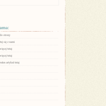
ama:
 do strony
uj się z nami
ięcej tutaj
ięcej tutaj
ełen artykuł tutaj