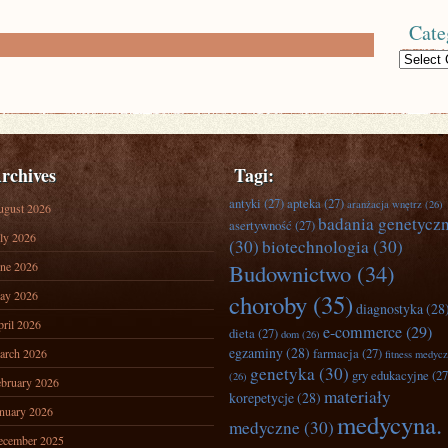
Cate
Categories
rchives
Tagi:
antyki
(27)
apteka
(27)
aranżacja wnętrz
(26)
ugust 2026
badania genetycz
asertywność
(27)
ly 2026
(30)
biotechnologia
(30)
ne 2026
Budownictwo
(34)
ay 2026
choroby
(35)
diagnostyka
(28
ril 2026
e-commerce
(29)
dieta
(27)
dom
(26)
egzaminy
(28)
farmacja
(27)
arch 2026
fitness medyc
genetyka
(30)
gry edukacyjne
(27
(26)
bruary 2026
materiały
korepetycje
(28)
nuary 2026
medycyna.
medyczne
(30)
ecember 2025