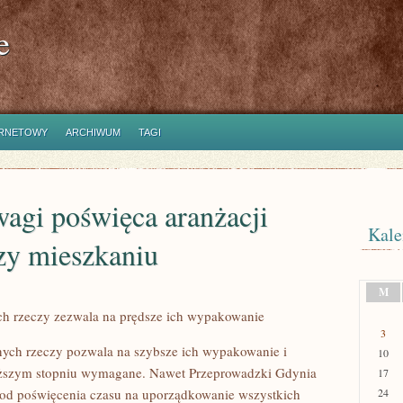
e
ERNETOWY
ARCHIWUM
TAGI
wagi poświęca aranżacji
Kale
zy mieszkaniu
M
h rzeczy zezwala na prędsze ich wypakowanie
3
ych rzeczy pozwala na szybsze ich wypakowanie i
10
yższym stopniu wymagane. Nawet Przeprowadzki Gdynia
17
a od poświęcenia czasu na uporządkowanie wszystkich
24