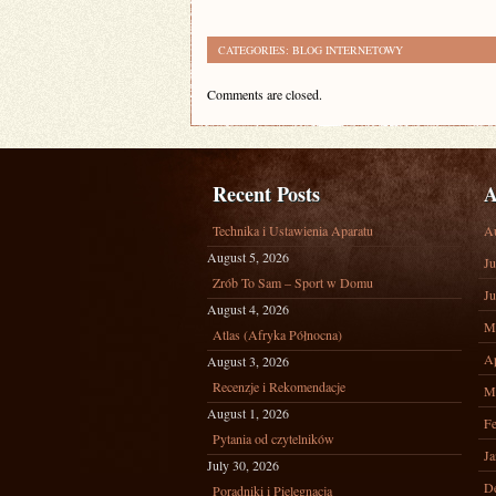
CATEGORIES:
BLOG INTERNETOWY
Comments are closed.
Recent Posts
A
Technika i Ustawienia Aparatu
A
August 5, 2026
Ju
Zrób To Sam – Sport w Domu
Ju
August 4, 2026
M
Atlas (Afryka Północna)
Ap
August 3, 2026
Recenzje i Rekomendacje
M
August 1, 2026
Fe
Pytania od czytelników
Ja
July 30, 2026
D
Poradniki i Pielęgnacja