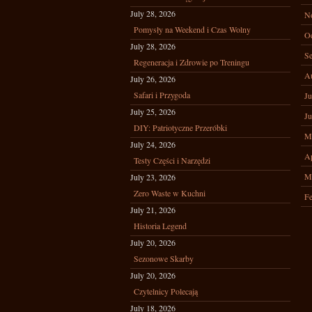
July 28, 2026
N
Pomysły na Weekend i Czas Wolny
Oc
July 28, 2026
Se
Regeneracja i Zdrowie po Treningu
A
July 26, 2026
Safari i Przygoda
Ju
July 25, 2026
Ju
DIY: Patriotyczne Przeróbki
M
July 24, 2026
Ap
Testy Części i Narzędzi
M
July 23, 2026
Zero Waste w Kuchni
Fe
July 21, 2026
Historia Legend
July 20, 2026
Sezonowe Skarby
July 20, 2026
Czytelnicy Polecają
July 18, 2026