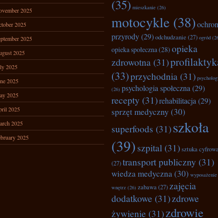
(35)
mieszkanie
(26)
ovember 2025
motocykle
(38)
ochro
tober 2025
przyrody
(29)
odchudzanie
(27)
ogród
(2
ptember 2025
opieka
opieka społeczna
(28)
ugust 2025
profilaktyk
zdrowotna
(31)
ly 2025
(33)
przychodnia
(31)
psycholog
ne 2025
psychologia społeczna
(29)
(26)
ay 2025
recepty
(31)
rehabilitacja
(29)
ril 2025
sprzęt medyczny
(30)
szkoła
arch 2025
superfoods
(31)
bruary 2025
(39)
szpital
(31)
sztuka cyfrow
transport publiczny
(31)
(27)
wiedza medyczna
(30)
wyposażenie
zajęcia
zabawa
(27)
wnętrz
(26)
dodatkowe
(31)
zdrowe
zdrowie
żywienie
(31)