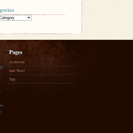
gories
Pages
Archiwum
ne
Spis Treści
Tagi
)
zny
)