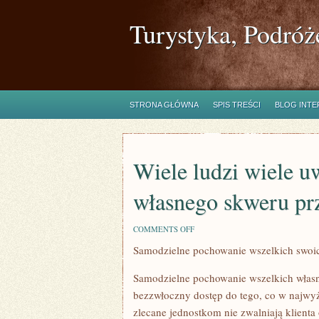
Turystyka, Podróż
STRONA GŁÓWNA
SPIS TREŚCI
BLOG INT
Wiele ludzi wiele u
własnego skweru pr
ON
COMMENTS OFF
WIELE
Samodzielne pochowanie wszelkich swoic
LUDZI
WIELE
UWAGI
Samodzielne pochowanie wszelkich własn
POŚWIĘCA
ARANŻACJI
bezzwłoczny dostęp do tego, co w najw
WŁASNEGO
zlecane jednostkom nie zwalniają klient
SKWERU