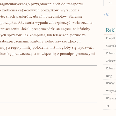
31
ragmentarycznego przygotowania ich do transportu.
o zrobienia całościowych porządków, wyrzucenia
« Jul
tecznych papierów, ubrań i przedmiotów. Staranne
porządku. Akcesoria wypada zabezpieczyć, zwłaszcza te,
 zniszczeniu. Jeżeli przeprowadzki są częste, należałoby
Rekl
h sprzętów, jak komputer, lub telewizor, łącznie ze
Przejdź
zabezpieczeniami. Kartony wolno zawsze złożyć i
Skontakt
ją z reguły mniej położenia, niż mogłoby się wydawać.
dnostkę przewozową, a to wiąże się z ponadprogramowymi
Zobacz w
Zobacz w
Zobacz p
Blog
WWW
Witryna
Witryna
Tu