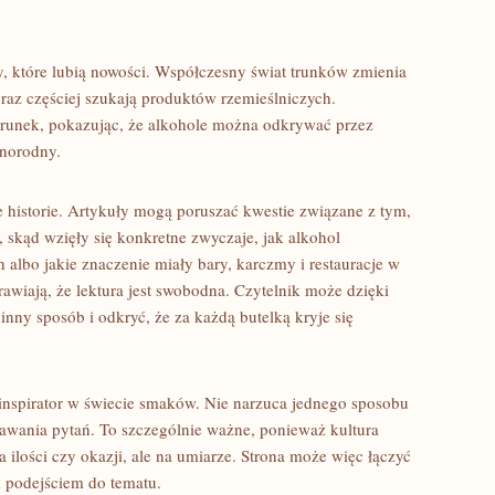
, które lubią nowości. Współczesny świat trunków zmienia
raz częściej szukają produktów rzemieślniczych.
ierunek, pokazując, że alkohole można odkrywać przez
żnorodny.
e historie. Artykuły mogą poruszać kwestie związane z tym,
 skąd wzięły się konkretne zwyczaje, jak alkohol
albo jakie znaczenie miały bary, karczmy i restauracje w
prawiają, że lektura jest swobodna. Czytelnik może dzięki
inny sposób i odkryć, że za każdą butelką kryje się
 inspirator w świecie smaków. Nie narzuca jednego sposobu
dawania pytań. To szczególnie ważne, ponieważ kultura
a ilości czy okazji, ale na umiarze. Strona może więc łączyć
 podejściem do tematu.