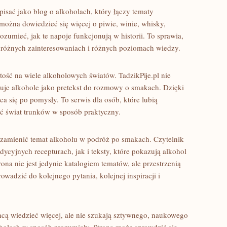
isać jako blog o alkoholach, który łączy tematy
e można dowiedzieć się więcej o piwie, winie, whisky,
rozumieć, jak te napoje funkcjonują w historii. To sprawia,
 różnych zainteresowaniach i różnych poziomach wiedzy.
rtość na wiele alkoholowych światów. TadzikPije.pl nie
zuje alkohole jako pretekst do rozmowy o smakach. Dzięki
 się po pomysły. To serwis dla osób, które lubią
 świat trunków w sposób praktyczny.
fi zamienić temat alkoholu w podróż po smakach. Czytelnik
ycyjnych recepturach, jak i teksty, które pokazują alkohol
ona nie jest jedynie katalogiem tematów, ale przestrzenią
wadzić do kolejnego pytania, kolejnej inspiracji i
hcą wiedzieć więcej, ale nie szukają sztywnego, naukowego