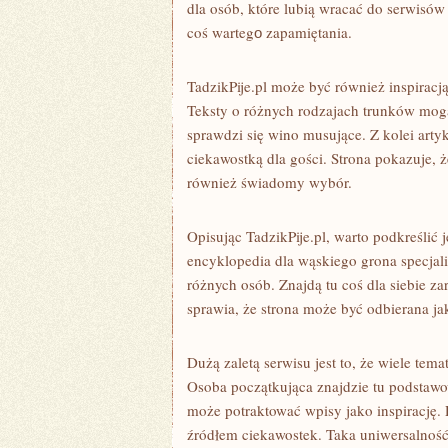
dla osób, które lubią wracać do serwis
coś wartegо zapamiętania.
TadzikPije.pl może być również inspiracj
Teksty o różnych rodzajach trunków mogą
sprawdzi się wino musujące. Z kolei artyku
ciekawostką dla gości. Strona pokazuje, ż
również świadomy wybór.
Opisując TadzikPije.pl, warto podkreślić 
encyklopedia dla wąskiego grona specjali
różnych osób. Znajdą tu coś dla siebie za
sprawia, że strona może być odbierana jak
Dużą zaletą serwisu jest to, że wiele t
Osoba początkująca znajdzie tu podstawo
może potraktować wpisy jako inspirację. 
źródłem ciekawostek. Taka uniwersalność 