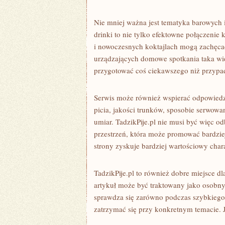
Nie mniej ważna jest tematyka barowych 
drinki to nie tylko efektowne połączenie 
i nowoczesnych koktajlach mogą zachęcać
urządzających domowe spotkania taka wi
przygotować coś ciekawszego niż przyp
Serwis może również wspierać odpowiedzi
picia, jakości trunków, sposobie serwowan
umiar. TadzikPije.pl nie musi być więc od
przestrzeń, która może promować bardzie
strony zyskuje bardziej wartościowy chara
TadzikPije.pl to również dobre miejsce d
artykuł może być traktowany jako osobny 
sprawdza się zarówno podczas szybkiego p
zatrzymać się przy konkretnym temacie. J