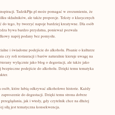
inspiracji. TadzikPije.pl może pomagać w zrozumieniu, że
kilku składników, ale także proporcje. Teksty o klasycznych
 do tego, by tworzyć napoje bardziej kreatywne. Dla osób
edza bywa bardzo przydatna, ponieważ pozwala
adkowy napój podany bez pomysłu.
alne i świadome podejście do alkoholu. Pisanie o kulturze
ia czy roli restauracji i barów naturalnie kieruje uwagę na
bierany wyłącznie jako blog o degustacji, ale także jako
j bezpieczne podejście do alkoholu. Dzięki temu tematyka
kter.
la osób, które lubią odkrywać alkoholowe historie. Każdy
zaproszenie do degustacji. Dzięki temu strona dobrze
rzeglądania, jak i wtedy, gdy czytelnik chce na dłużej
ej siłą jest tematyczna konsekwencja.