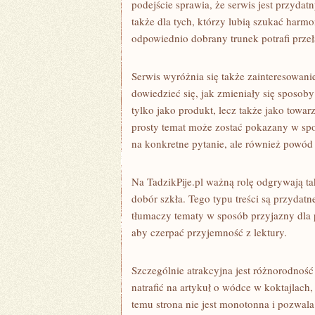
podejście sprawia, że serwis jest przydat
także dla tych, którzy lubią szukać har
odpowiednio dobrany trunek potrafi przeł
Serwis wyróżnia się także zainteresowani
dowiedzieć się, jak zmieniały się sposoby
tylko jako produkt, lecz także jako towar
prosty temat może zostać pokazany w spo
na konkretne pytanie, ale również powód
Na TadzikPije.pl ważną rolę odgrywają t
dobór szkła. Tego typu treści są przydatn
tłumaczy tematy w sposób przyjazny dla 
aby czerpać przyjemność z lektury.
Szczególnie atrakcyjna jest różnorodnoś
natrafić na artykuł o wódce w koktajlach
temu strona nie jest monotonna i pozwal