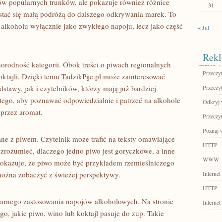
sów popularnych trunków, ale pokazuje również różnice
31
tać się małą podróżą do dalszego odkrywania marek. To
ć alkoholu wyłącznie jako zwykłego napoju, lecz jako część
« Jul
Rekl
norodność kategorii. Obok treści o piwach regionalnych
Przeczyt
oktajli. Dzięki temu TadzikPije.pl może zainteresować
stawy, jak i czytelników, którzy mają już bardziej
Przeczyt
tego, aby poznawać odpowiedzialnie i patrzeć na alkohole
Odkryj 
 przez aromat.
Przeczyt
Poznaj w
ne z piwem. Czytelnik może trafić na teksty omawiające
HTTP
zrozumieć, dlaczego jedno piwo jest goryczkowe, a inne
WWW
pokazuje, że piwo może być przykładem rzemieślniczego
można zobaczyć z świeżej perspektywy.
Internet
HTTP
inarnego zastosowania napojów alkoholowych. Na stronie
Internet
go, jakie piwo, wino lub koktajl pasuje do zup. Takie