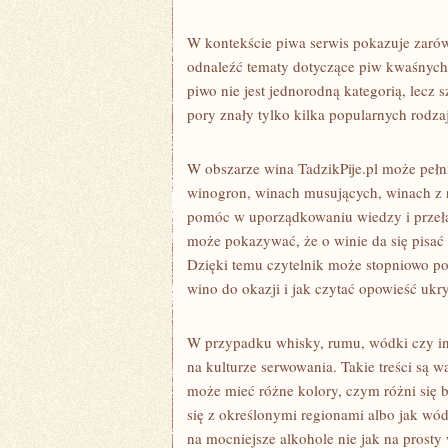
W kontekście piwa serwis pokazuje zarówn
odnaleźć tematy dotyczące piw kwaśnych
piwo nie jest jednorodną kategorią, lecz 
pory znały tylko kilka popularnych rod
W obszarze wina TadzikPije.pl może pełn
winogron, winach musujących, winach z
pomóc w uporządkowaniu wiedzy i przełam
może pokazywać, że o winie da się pisać 
Dzięki temu czytelnik może stopniowo po
wino do okazji i jak czytać opowieść ukry
W przypadku whisky, rumu, wódki czy in
na kulturze serwowania. Takie treści są 
może mieć różne kolory, czym różni się 
się z określonymi regionami albo jak wód
na mocniejsze alkohole nie jak na prosty 