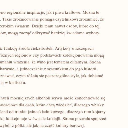
o regionalne inspiracje, jak i piwa kraftowe. Można tu
. Takie zróżnicowanie pomaga czytelnikowi zrozumieć, że
szerokim światem. Dzięki temu nawet osoby, które do tej
zajów, mogą zacząć odkrywać bardziej świadome wybory.
ić funkcję źródła ciekawostek. Artykuły o szczepach
 różnych regionów czy podstawach kolekcjonowania mogą
aniu wrażenia, że wino jest tematem elitarnym. Strona
barwnie, a jednocześnie z szacunkiem do jego historii.
znawać, czym różnią się poszczególne style, jak dobierać
tą w kieliszku.
nych mocniejszych alkoholi serwis może koncentrować się
wartościowe dla osób, które chcą wiedzieć, dlaczego whisky
blend od trunku jednoskładnikowego, dlaczego rum kojarzy
ka funkcjonuje w świecie koktajli. Strona pozwala spojrzeć
wybór z półki, ale jak na część kultury barowej.