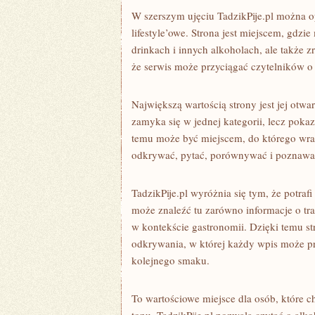
W szerszym ujęciu TadzikPije.pl można op
lifestyle’owe. Strona jest miejscem, gdzi
drinkach i innych alkoholach, ale także z
że serwis może przyciągać czytelników o
Największą wartością strony jest jej otwa
zamyka się w jednej kategorii, lecz poka
temu może być miejscem, do którego wraca
odkrywać, pytać, porównywać i poznawać
TadzikPije.pl wyróżnia się tym, że potra
może znaleźć tu zarówno informacje o trad
w kontekście gastronomii. Dzięki temu str
odkrywania, w której każdy wpis może pro
kolejnego smaku.
To wartościowe miejsce dla osób, które c