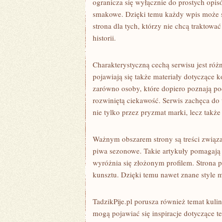
ogranicza się wyłącznie do prostych opi
smakowe. Dzięki temu każdy wpis może s
strona dla tych, którzy nie chcą traktowa
historii.
Charakterystyczną cechą serwisu jest róż
pojawiają się także materiały dotyczące k
zarówno osoby, które dopiero poznają pod
rozwiniętą ciekawość. Serwis zachęca do 
nie tylko przez pryzmat marki, lecz także
Ważnym obszarem strony są treści związa
piwa sezonowe. Takie artykuły pomagają 
wyróżnia się złożonym profilem. Strona 
kunsztu. Dzięki temu nawet znane style 
TadzikPije.pl porusza również temat kul
mogą pojawiać się inspiracje dotyczące te