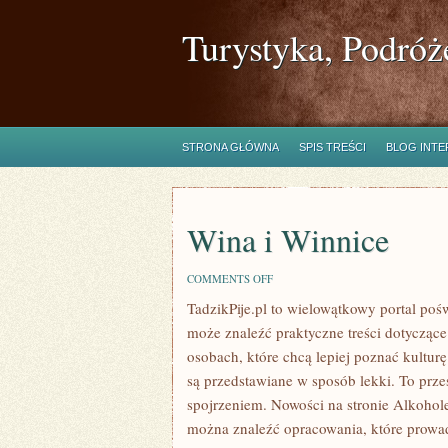
Turystyka, Podróż
STRONA GŁÓWNA
SPIS TREŚCI
BLOG INT
Wina i Winnice
ON
COMMENTS OFF
WINA
TadzikPije.pl to wielowątkowy portal poś
I
WINNICE
może znaleźć praktyczne treści dotyczące
osobach, które chcą lepiej poznać kulturę
są przedstawiane w sposób lekki. To prze
spojrzeniem. Nowości na stronie Alkoho
można znaleźć opracowania, które prowadz