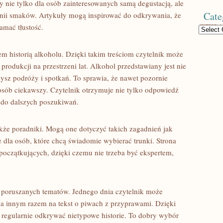
ny nie tylko dla osób zainteresowanych samą degustacją, ale
Cate
monii smaków. Artykuły mogą inspirować do odkrywania, że
amać tłustość.
Categories
em historią alkoholu. Dzięki takim treściom czytelnik może
 produkcji na przestrzeni lat. Alkohol przedstawiany jest nie
zysz podróży i spotkań. To sprawia, że nawet pozornie
sób ciekawszy. Czytelnik otrzymuje nie tylko odpowiedź
 do dalszych poszukiwań.
akże poradniki. Mogą one dotyczyć takich zagadnień jak
e dla osób, które chcą świadomie wybierać trunki. Strona
początkujących, dzięki czemu nie trzeba być ekspertem,
ć poruszanych tematów. Jednego dnia czytelnik może
, a innym razem na tekst o piwach z przyprawami. Dzięki
a regularnie odkrywać nietypowe historie. To dobry wybór