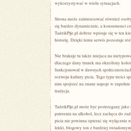
wykorzystywać w wielu sytuacjach.
Strona może zainteresować również osoby
się bardzo dynamicznie, a konsumenci co
TadzikPije.pl dobrze wpisuje się w ten k
historię. Dzięki temu serwis pozostaje ró
Nie brakuje tu także miejsca na nietypow
dlaczego dany trunek ma określony kolor,
funkcjonował w dawnych społecznościach 
rozwoju kultury picia. Tego typu treści s
nim spojrzeć na znane napoje w zupełnie 
tradycja.
TadzikPije.pl może być postrzegany jako
patrzenia na alkohol, lecz zachęca do za
picia nie powinna opierać się wyłącznie n
lekki, blogowy ton z bardziej świadomym