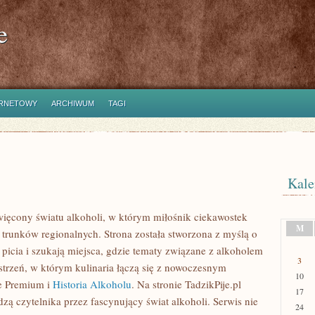
e
ERNETOWY
ARCHIWUM
TAGI
Kale
więcony światu alkoholi, w którym miłośnik ciekawostek
M
 trunków regionalnych. Strona została stworzona z myślą o
 picia i szukają miejsca, gdzie tematy związane z alkoholem
3
strzeń, w którym kulinaria łączą się z nowoczesnym
10
le Premium i
Historia Alkoholu
. Na stronie TadzikPije.pl
17
ą czytelnika przez fascynujący świat alkoholi. Serwis nie
24