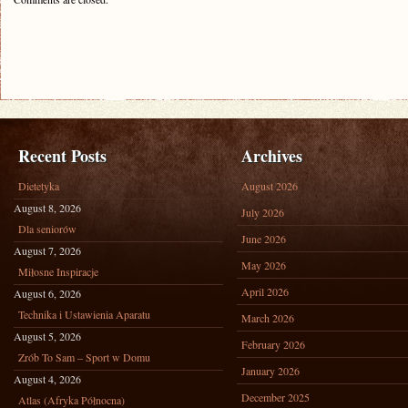
Recent Posts
Archives
Dietetyka
August 2026
August 8, 2026
July 2026
Dla seniorów
June 2026
August 7, 2026
May 2026
Miłosne Inspiracje
April 2026
August 6, 2026
Technika i Ustawienia Aparatu
March 2026
August 5, 2026
February 2026
Zrób To Sam – Sport w Domu
January 2026
August 4, 2026
December 2025
Atlas (Afryka Północna)