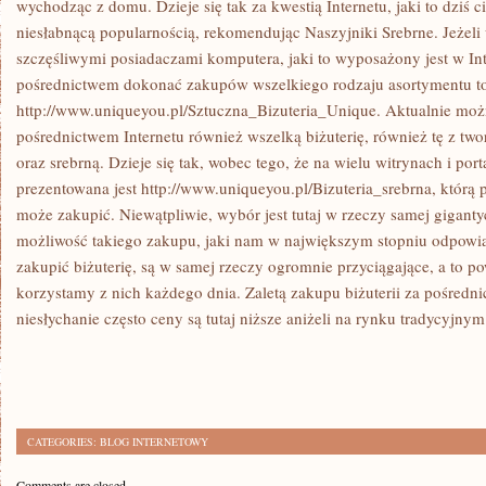
wychodząc z domu. Dzieje się tak za kwestią Internetu, jaki to dziś c
niesłabnącą popularnością, rekomendując Naszyjniki Srebrne. Jeżeli
szczęśliwymi posiadaczami komputera, jaki to wyposażony jest w Int
pośrednictwem dokonać zakupów wszelkiego rodzaju asortymentu t
http://www.uniqueyou.pl/Sztuczna_Bizuteria_Unique. Aktualnie możn
pośrednictwem Internetu również wszelką biżuterię, również tę z two
oraz srebrną. Dzieje się tak, wobec tego, że na wielu witrynach i por
prezentowana jest http://www.uniqueyou.pl/Bizuteria_srebrna, którą
może zakupić. Niewątpliwie, wybór jest tutaj w rzeczy samej gigantycz
możliwość takiego zakupu, jaki nam w największym stopniu odpowia
zakupić biżuterię, są w samej rzeczy ogromnie przyciągające, a to p
korzystamy z nich każdego dnia. Zaletą zakupu biżuterii za pośrednic
niesłychanie często ceny są tutaj niższe aniżeli na rynku tradycyjnym
CATEGORIES:
BLOG INTERNETOWY
Comments are closed.