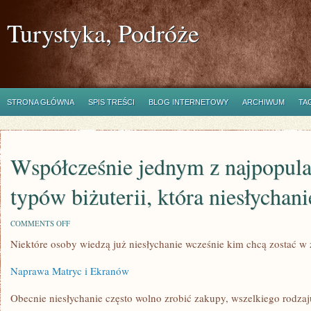
Turystyka, Podróże
STRONA GŁÓWNA
SPIS TREŚCI
BLOG INTERNETOWY
ARCHIWUM
TA
Współcześnie jednym z najpopula
typów biżuterii, która niesłychani
ON
COMMENTS OFF
WSPÓŁCZEŚNIE
Niektóre osoby wiedzą już niesłychanie wcześnie kim chcą zostać w 
JEDNYM
Z
NAJPOPULARNIEJSZYCH
Naprawa Matryc i Ekranów
TYPÓW
BIŻUTERII,
KTÓRA
Obecnie niesłychanie często wolno zrobić zakupy, wszelkiego rodzaj
NIESŁYCHANIE