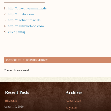
———————————
1.
http://ott-von-ummanz.de
2.
http://ourrtw.com
3.
http://pachacumac.de
4.
http://painrelief-de.com
5.
kliknij tutaj
CATEGORIES:
BLOG INTERNETOWY
Comments are closed.
Recent Posts
Archives
Hiszpania
August 2026
August 10, 2026
July 2026