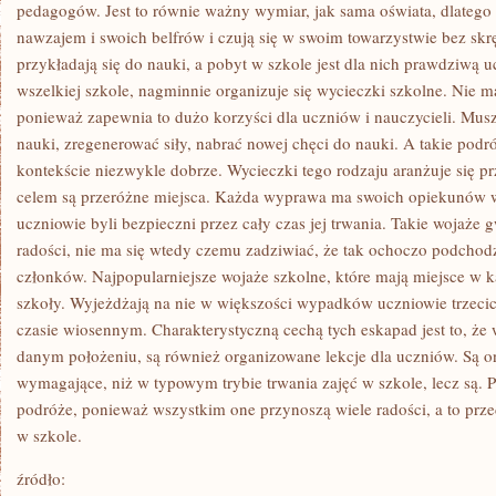
PRZEZ
pedagogów. Jest to równie ważny wymiar, jak sama oświata, dlatego 
WIĘKSZĄ
nawzajem i swoich belfrów i czują się w swoim towarzystwie bez skr
CZĘŚĆ
ROKU.
przykładają się do nauki, a pobyt w szkole jest dla nich prawdziwą
NIE
wszelkiej szkole, nagminnie organizuje się wycieczki szkolne. Nie 
MA
W
ponieważ zapewnia to dużo korzyści dla uczniów i nauczycieli. Musz
TYM
NIC
nauki, zregenerować siły, nabrać nowej chęci do nauki. A takie pod
EKSCENTRYCZNEGO,
kontekście niezwykle dobrze. Wycieczki tego rodzaju aranżuje się prz
KAŻDY
CHCE
celem są przeróżne miejsca. Każda wyprawa ma swoich opiekunów w 
ODPOCZĄĆ
uczniowie byli bezpieczni przez cały czas jej trwania. Takie wojaże
radości, nie ma się wtedy czemu zadziwiać, że tak ochoczo podchodzą
członków. Najpopularniejsze wojaże szkolne, które mają miejsce w k
szkoły. Wyjeżdżają na nie w większości wypadków uczniowie trzeci
czasie wiosennym. Charakterystyczną cechą tych eskapad jest to, że
danym położeniu, są również organizowane lekcje dla uczniów. Są on
wymagające, niż w typowym trybie trwania zajęć w szkole, lecz są. 
podróże, ponieważ wszystkim one przynoszą wiele radości, a to prz
w szkole.
źródło: