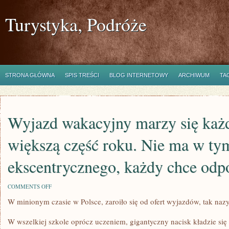
Turystyka, Podróże
STRONA GŁÓWNA
SPIS TREŚCI
BLOG INTERNETOWY
ARCHIWUM
TA
Wyjazd wakacyjny marzy się każ
większą część roku. Nie ma w ty
ekscentrycznego, każdy chce odp
ON
COMMENTS OFF
WYJAZD
W minionym czasie w Polsce, zaroiło się od ofert wyjazdów, tak naz
WAKACYJNY
MARZY
SIĘ
W wszelkiej szkole oprócz uczeniem, gigantyczny nacisk kładzie się t
KAŻDEMU