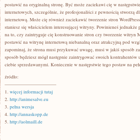
RÓŻNEGO
postawić na oryginalną stronę. Być może zaciekawi cię w następstwi
RODZAJU
internetowych, szczególnie, że profesjonaliści z pewnością stworzą dl
WITRYN
W
internetową. Może cię również zaciekawić tworzenie stron WordPress
SIECI
staniesz się właścicielem interesującej witryny. Powinieneś jednakże
na to, czy zaintryguje cię konstruowanie stron czy tworzenie witryn
postawić na witrynę internetową niebanalną oraz atrakcyjną pod wz
zapominaj, że strona musi przykuwać uwagę, musi w jakiś sposób za
sposób będziesz mógł następnie zaintrygować swoich kontrahentów 
ciebie sprzedawanymi. Koniecznie w następstwie tego postaw na peł
źródło:
———————————
1.
więcej informacji tutaj
2.
http://animesalve.eu
3.
pełna wersja
4.
http://annaskopp.de
5.
http://aolmaill.de