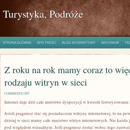
Turystyka, Podróże
STRONA GŁÓWNA
SPIS TREŚCI
BLOG INTERNETOWY
ARCHIWUM
TA
Z roku na rok mamy coraz to wię
rodzaju witryn w sieci
ON
COMMENTS OFF
Z
Internet daje dziś całe mnóstwo dyspozycji w kwestii faworyzowania 
ROKU
NA
ROK
Jeżeli pragniesz stać się posiadaczem witryny internetowej, to na p
MAMY
CORAZ
dzisiaj w sieci mamy całe mnóstwo witryn internetowych. Nie każda j
TO
pod względem wizualnym. Jeśli pragniesz zostać wobec tego zauwa
WIĘCEJ