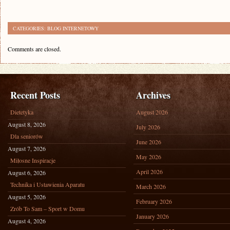
CATEGORIES:
BLOG INTERNETOWY
Comments are closed.
Recent Posts
Archives
Dietetyka
August 2026
August 8, 2026
July 2026
Dla seniorów
June 2026
August 7, 2026
May 2026
Miłosne Inspiracje
April 2026
August 6, 2026
Technika i Ustawienia Aparatu
March 2026
August 5, 2026
February 2026
Zrób To Sam – Sport w Domu
January 2026
August 4, 2026