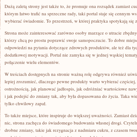
Dużą zaletą strony jest także to, że promuje ona rozsądek zamiast 
którym łatwo trafić na sprzeczne rady, taki portal staje się cennym w
wybierać świadomie. To przestrzeń, w której praktyka spotykają się
Strona może zainteresować zarówno osoby marzące o utracie zbędnyc
którzy chcą po prostu poprawić swoje samopoczucie. To dobre miejs
odpowiedzi na pytania dotyczące zdrowych produktów, ale też dla tyc
dodatkowej motywacji. Portal nie zamyka się w jednej wąskiej tematy
połączenie wielu elementów.
W treściach dostępnych na stronie ważną rolę odgrywa również uśw
lepiej zrozumieć, dlaczego pewne produkty warto wybierać częściej,
ostrożnością, jak planować jadłospis, jak odróżniać wartościowe n
i jak podejść do zmiany tak, aby była dopasowana do życia. Taka wied
tylko chwilowy zapał.
To także miejsce, które inspiruje do większej uważności. Zamiast dzi
nic, strona zachęca do świadomego budowania własnej drogi. Czytel
drobne zmiany, takie jak rezygnacja z nadmiaru cukru, z czasem two