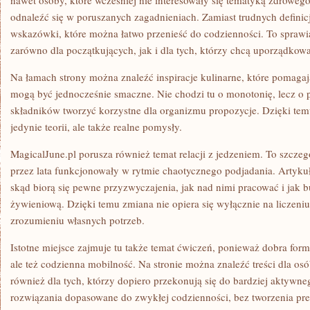
nawet osoby, które wcześniej nie interesowały się tematyką zdrowego
odnaleźć się w poruszanych zagadnieniach. Zamiast trudnych definicj
wskazówki, które można łatwo przenieść do codzienności. To sprawia,
zarówno dla początkujących, jak i dla tych, którzy chcą uporządko
Na łamach strony można znaleźć inspiracje kulinarne, które pomagaj
mogą być jednocześnie smaczne. Nie chodzi tu o monotonię, lecz o 
składników tworzyć korzystne dla organizmu propozycje. Dzięki tem
jedynie teorii, ale także realne pomysły.
MagicalJune.pl porusza również temat relacji z jedzeniem. To szczeg
przez lata funkcjonowały w rytmie chaotycznego podjadania. Artyku
skąd biorą się pewne przyzwyczajenia, jak nad nimi pracować i jak 
żywieniową. Dzięki temu zmiana nie opiera się wyłącznie na liczeniu
zrozumieniu własnych potrzeb.
Istotne miejsce zajmuje tu także temat ćwiczeń, ponieważ dobra forma
ale też codzienna mobilność. Na stronie można znaleźć treści dla osób
również dla tych, którzy dopiero przekonują się do bardziej aktywne
rozwiązania dopasowane do zwykłej codzienności, bez tworzenia pres