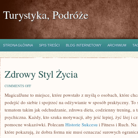
Turystyka, Podróże
STRONA GŁÓWNA
SPIS TREŚCI
BLOG INTERNETOWY
ARCHIWUM
TA
Zdrowy Styl Życia
ON
COMMENTS OFF
ZDROWY
MagicalJune to miejsce, które powstało z myślą o osobach, które ch
STYL
ŻYCIA
podejść do siebie i spojrzeć na odżywianie w sposób praktyczny. T
tematom takim jak odchudzanie, zdrowa dieta, codzienny trening, a 
psychiczna. Każdy, kto szuka motywacji, aby jeść lepiej, żyć lżej i cz
pomocne wskazówki. Polecam
Historie Sukcesu
i Fitness i Ruch. Na 
które pokazują, że dobra forma nie musi oznaczać surowych ogranic