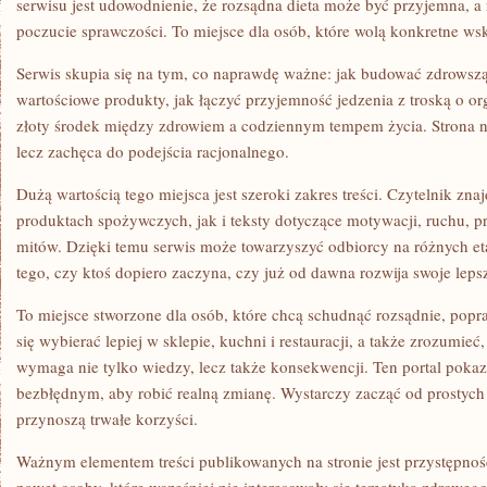
serwisu jest udowodnienie, że rozsądna dieta może być przyjemna, 
poczucie sprawczości. To miejsce dla osób, które wolą konkretne w
Serwis skupia się na tym, co naprawdę ważne: jak budować zdrowszą
wartościowe produkty, jak łączyć przyjemność jedzenia z troską o or
złoty środek między zdrowiem a codziennym tempem życia. Strona ni
lecz zachęca do podejścia racjonalnego.
Dużą wartością tego miejsca jest szeroki zakres treści. Czytelnik zn
produktach spożywczych, jak i teksty dotyczące motywacji, ruchu, p
mitów. Dzięki temu serwis może towarzyszyć odbiorcy na różnych et
tego, czy ktoś dopiero zaczyna, czy już od dawna rozwija swoje leps
To miejsce stworzone dla osób, które chcą schudnąć rozsądnie, pop
się wybierać lepiej w sklepie, kuchni i restauracji, a także zrozumieć
wymaga nie tylko wiedzy, lecz także konsekwencji. Ten portal pokazu
bezbłędnym, aby robić realną zmianę. Wystarczy zacząć od prostych 
przynoszą trwałe korzyści.
Ważnym elementem treści publikowanych na stronie jest przystępność