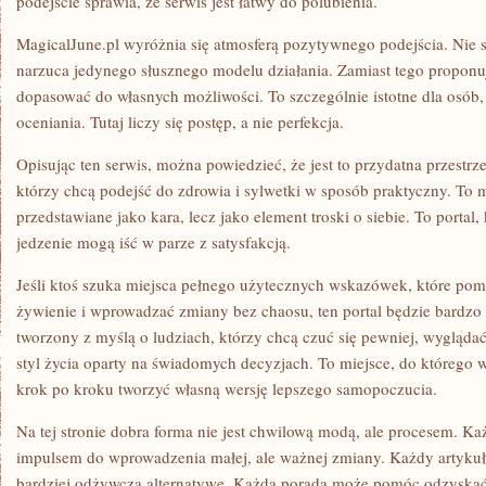
podejście sprawia, że serwis jest łatwy do polubienia.
MagicalJune.pl wyróżnia się atmosferą pozytywnego podejścia. Nie st
narzuca jedynego słusznego modelu działania. Zamiast tego proponu
dopasować do własnych możliwości. To szczególnie istotne dla osób,
oceniania. Tutaj liczy się postęp, a nie perfekcja.
Opisując ten serwis, można powiedzieć, że jest to przydatna przestrz
którzy chcą podejść do zdrowia i sylwetki w sposób praktyczny. To mi
przedstawiane jako kara, lecz jako element troski o siebie. To portal,
jedzenie mogą iść w parze z satysfakcją.
Jeśli ktoś szuka miejsca pełnego użytecznych wskazówek, które pom
żywienie i wprowadzać zmiany bez chaosu, ten portal będzie bardz
tworzony z myślą o ludziach, którzy chcą czuć się pewniej, wygląda
styl życia oparty na świadomych decyzjach. To miejsce, do którego
krok po kroku tworzyć własną wersję lepszego samopoczucia.
Na tej stronie dobra forma nie jest chwilową modą, ale procesem. Każ
impulsem do wprowadzenia małej, ale ważnej zmiany. Każdy artyku
bardziej odżywczą alternatywę. Każda porada może pomóc odzyskać 