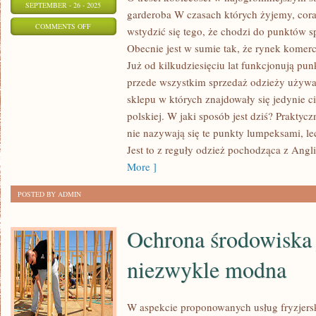
SEPTEMBER - 26 - 2025
garderoba W czasach których żyjemy, cora
ON
COMMENTS OFF
wstydzić się tego, że chodzi do punktów 
JEŻELI
Obecnie jest w sumie tak, że rynek komer
W
Już od kilkudziesięciu lat funkcjonują pun
ORGANIZMIE
przede wszystkim sprzedaż odzieży używa
LUDZKIM
sklepu w których znajdowały się jedynie 
BRAKUJE
polskiej. W jaki sposób jest dziś? Praktycz
nie nazywają się te punkty lumpeksami, le
JAKIŚ
Jest to z reguły odzież pochodząca z Anglii
SKŁADNIKÓW
More ]
MINERALNYCH,
LUB
POSTED BY ADMIN
WITAMIN
Ochrona środowiska 
niezwykle modna
W aspekcie proponowanych usług fryzjer