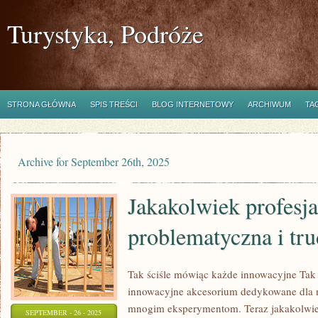
Turystyka, Podróże
STRONA GŁÓWNA
SPIS TREŚCI
BLOG INTERNETOWY
ARCHIWUM
TA
Archive for September 26th, 2025
Jakakolwiek profesj
problematyczna i tr
Tak ściśle mówiąc każde innowacyjne Tak
innowacyjne akcesorium dedykowane dla 
mnogim eksperymentom. Teraz jakakolwiek
SEPTEMBER - 26 - 2025