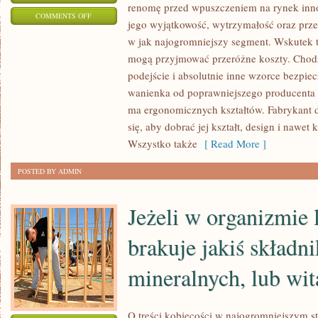
renomę przed wpuszczeniem na rynek inn
ON
COMMENTS OFF
jego wyjątkowość, wytrzymałość oraz przed
JAKAKOLWIEK
w jak najogromniejszy segment. Wskutek 
PROFESJA
mogą przyjmować przeróżne koszty. Chodzi
MOŻE
podejście i absolutnie inne wzorce bezpie
BYĆ
wanienka od poprawniejszego producenta o
PROBLEMATYCZNA
ma ergonomicznych kształtów. Fabrykant d
I
się, aby dobrać jej kształt, design i nawet 
TRUDNA
Wszystko także
[ Read More ]
POSTED BY ADMIN
Jeżeli w organizmie
brakuje jakiś składn
mineralnych, lub wi
O treści kobiecości w najogromniejszym s