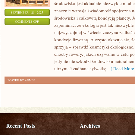
środowiska jest aktualnie niezwykle modna
znacznie wzrosła świadomość społeczna n
SEPTEMBER - 26 - 2025
środowiska i całkowitą kondycją planety. 
ON
COMMENTS OFF
zapominać, że ekologia jest tak niezwykle 
OCHRONA
najzwyczajniej w świecie zaczyna zadbać o
ŚRODOWISKA
kondycje fizyczną. A często okazuje się, 
JEST
sprzyja – sprawdź kosmetyki ekologiczne
OBECNIE
choćby rowery, jakich używanie w celu por
NIEZWYKLE
jedynie nie szkodzi środowisku naturalne
MODNA
utrzymać zadbaną sylwetkę,
[ Read More 
POSTED BY ADMIN
Recent Posts
Archives