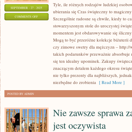
Tyle, ile różnych rodzajów ludzkiej osobow
SEPTEMBER - 27 - 2025
ubierania się Czas świąteczny to magiczny o
ON
COMMENTS OFF
Szczególnie radosne są chwile, kiedy to ca
RÓŻNORODNOŚĆ
stowarzyszonym stole do uroczystej świąte
ARTYKUŁÓW
momentem jest obdarowywanie się śliczny
PRZYGOTOWANYCH
Mogą to być przeróżne kolekcje biżuterii d
Z
czy zimowe swetry dla mężczyzn – http:/
MYŚLĄ
takich podarunków przeważnie absorbuje 
się ten idealny upominek. Zakupy świątecz
O
znaczącym detalem każdego okresu świąte
DZIECIACH
nie tylko prezenty dla najbliższych, jedn
NA
niezbędne do zrobienia
[ Read More ]
PEWNO
POSTED BY ADMIN
Nie zawsze sprawa z
jest oczywista