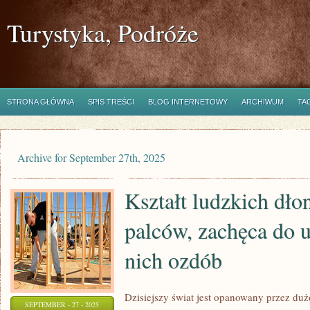
Turystyka, Podróże
STRONA GŁÓWNA
SPIS TREŚCI
BLOG INTERNETOWY
ARCHIWUM
TA
Archive for September 27th, 2025
Kształt ludzkich dło
palców, zachęca do 
nich ozdób
Dzisiejszy świat jest opanowany przez duż
SEPTEMBER - 27 - 2025