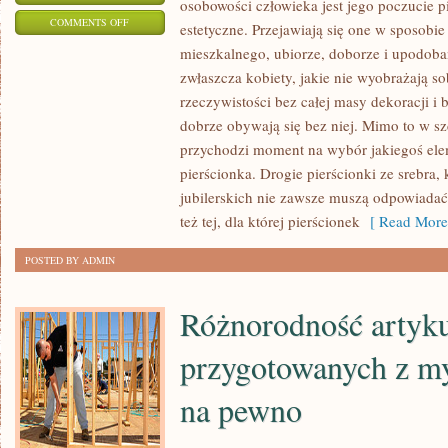
osobowości człowieka jest jego poczucie p
ON
COMMENTS OFF
estetyczne. Przejawiają się one w sposobie
KSZTAŁT
mieszkalnego, ubiorze, doborze i upodoban
LUDZKICH
zwłaszcza kobiety, jakie nie wyobrażają so
DŁONI,
rzeczywistości bez całej masy dekoracji i b
ROZSTAW
dobrze obywają się bez niej. Mimo to w 
PALCÓW,
przychodzi moment na wybór jakiegoś elem
pierścionka. Drogie pierścionki ze srebra,
ZACHĘCA
jubilerskich nie zawsze muszą odpowiadać
DO
też tej, dla której pierścionek
[ Read More
UMIESZCZANIA
NA
POSTED BY ADMIN
NICH
OZDÓB
Różnorodność artyk
przygotowanych z my
na pewno