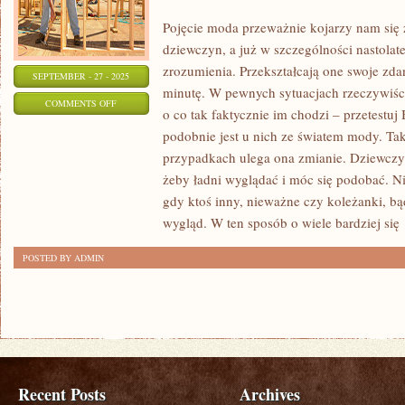
Pojęcie moda przeważnie kojarzy nam się
dziewczyn, a już w szczególności nastolat
zrozumienia. Przekształcają one swoje zda
SEPTEMBER - 27 - 2025
minutę. W pewnych sytuacjach rzeczywiście
ON
COMMENTS OFF
o co tak faktycznie im chodzi – przetestuj
NIE
podobnie jest u nich ze światem mody. Ta
ZAWSZE
przypadkach ulega ona zmianie. Dziewczyn
SPRAWA
żeby ładni wyglądać i móc się podobać. Ni
ZAKUPU
gdy ktoś inny, nieważne czy koleżanki, bą
UBIORU
wygląd. W ten sposób o wiele bardziej się
JEST
POSTED BY ADMIN
OCZYWISTA
Recent Posts
Archives