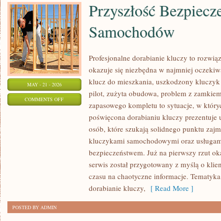
Przyszłość Bezpiecz
Samochodów
Profesjonalne dorabianie kluczy to rozwiąz
okazuje się niezbędna w najmniej oczek
klucz do mieszkania, uszkodzony kluczyk
MAY - 21 - 2026
pilot, zużyta obudowa, problem z zamkie
ON
COMMENTS OFF
zapasowego kompletu to sytuacje, w któryc
PRZYSZŁOŚĆ
poświęcona dorabianiu kluczy prezentuje 
BEZPIECZEŃSTWA
osób, które szukają solidnego punktu zaj
SAMOCHODÓW
kluczykami samochodowymi oraz usługam
bezpieczeństwem. Już na pierwszy rzut ok
serwis został przygotowany z myślą o klien
czasu na chaotyczne informacje. Tematyka s
dorabianie kluczy,
[ Read More ]
POSTED BY ADMIN