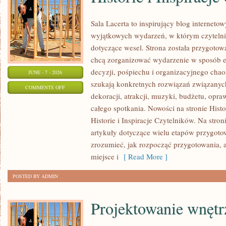
Sala Lacerta to inspirujący blog internet
wyjątkowych wydarzeń, w którym czyteln
dotyczące wesel. Strona została przygotow
chcą zorganizować wydarzenie w sposób e
decyzji, pośpiechu i organizacyjnego chaos
JUNE - 7 - 2026
szukają konkretnych rozwiązań związanyc
ON
COMMENTS OFF
dekoracji, atrakcji, muzyki, budżetu, opr
HISTORIE
całego spotkania. Nowości na stronie Histor
I
Historie i Inspiracje Czytelników. Na stro
INSPIRACJE
artykuły dotyczące wielu etapów przygoto
CZYTELNIKÓW
zrozumieć, jak rozpocząć przygotowania, 
miejsce i
[ Read More ]
POSTED BY ADMIN
Projektowanie wnętr