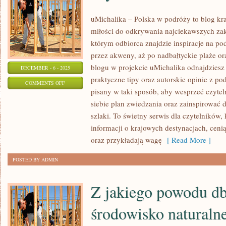
uMichalika – Polska w podróży to blog kr
miłości do odkrywania najciekawszych zak
którym odbiorca znajdzie inspiracje na pod
przez akweny, aż po nadbałtyckie plaże or
blogu w projekcie uMichalika odnajdziesz 
DECEMBER - 6 - 2025
praktyczne tipy oraz autorskie opinie z po
ON
COMMENTS OFF
pisany w taki sposób, aby wesprzeć czyte
WYDARZENIA
siebie plan zwiedzania oraz zainspirować 
I
szlaki. To świetny serwis dla czytelników
FESTIWALE
informacji o krajowych destynacjach, cen
oraz przykładają wagę
[ Read More ]
POSTED BY ADMIN
Z jakiego powodu db
środowisko naturaln