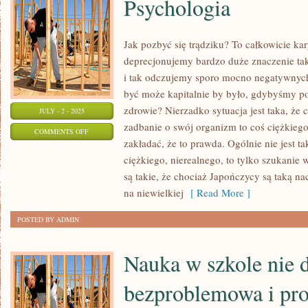
Psychologia
Jak pozbyć się trądziku? To całkowicie ka
deprecjonujemy bardzo duże znaczenie taki
i tak odczujemy sporo mocno negatywnyc
być może kapitalnie by było, gdybyśmy po 
zdrowie? Nierzadko sytuacja jest taka, że 
JULY - 2 - 2025
zadbanie o swój organizm to coś ciężkiego
ON
COMMENTS OFF
zakładać, że to prawda. Ogólnie nie jest tak
PSYCHOLOGIA
ciężkiego, nierealnego, to tylko szukanie
są takie, że chociaż Japończycy są taką nac
na niewielkiej
[ Read More ]
POSTED BY ADMIN
Nauka w szkole nie d
bezproblemowa i pro