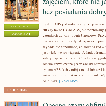
zajęciem, które nie j
bez posiadania dobry
System ABS jest instalowany już jako wz
AUGUST - 16 - 2025
aut czy także Układ ABS jest montowany 
ON
COMMENTS OFF
gatunkach aut czy również motorów. Przyda
TRANSPORT
okolicznościach, kiedy tak właściwie po
OSÓB
Wypada nie zapominać, że blokada kół w
JEST
jest właściwe rozwiązanie. Jednak adrenali
POWAŻNYM
zatrzymają się od razu. Potrzeba wiarygod
ZAJĘCIEM,
została zniwelowana przez zaciski hamulc
system ABS, który odbija pedał lub też k
KTÓRE
wówczas reprezentatywne chrobotanie kół. 
NIE
ABS, jaki
[ Read More ]
JEST
MOŻLIWIE
POSTED BY ADMIN
BEZ
POSIADANIA
Obecne czasy obfitu
DOBRYCH