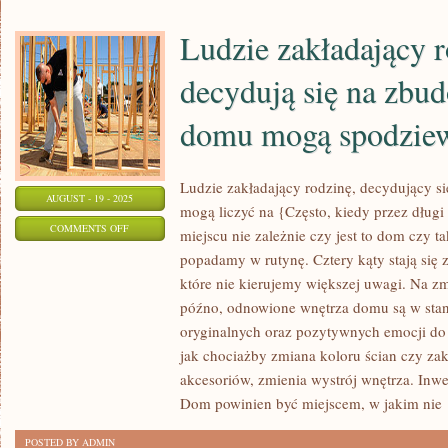
CO
ROKU
Ludzie zakładający r
ZWIEDZA
decydują się na zbu
GO
TYSIĄCE
domu mogą spodziew
TURYSTÓW
Ludzie zakładający rodzinę, decydujący 
AUGUST - 19 - 2025
mogą liczyć na {Często, kiedy przez dług
ON
COMMENTS OFF
miejscu nie zależnie czy jest to dom czy 
LUDZIE
popadamy w rutynę. Cztery kąty stają się
ZAKŁADAJĄCY
które nie kierujemy większej uwagi. Na zm
RODZINĘ,
późno, odnowione wnętrza domu są w stan
KTÓRZY
oryginalnych oraz pozytywnych emocji do
DECYDUJĄ
jak chociażby zmiana koloru ścian czy za
akcesoriów, zmienia wystrój wnętrza. Inwe
SIĘ
Dom powinien być miejscem, w jakim nie
NA
ZBUDOWANIE
POSTED BY ADMIN