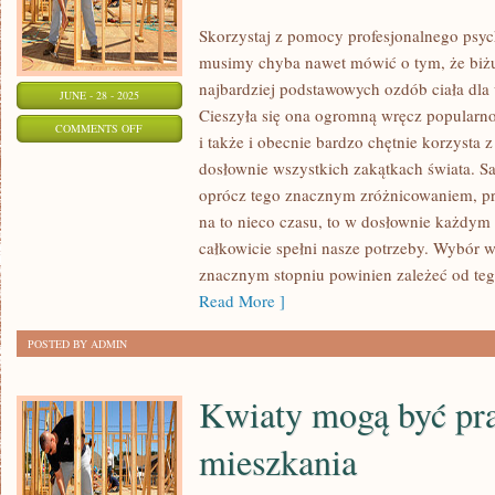
Skorzystaj z pomocy profesjonalnego psy
musimy chyba nawet mówić o tym, że biżu
najbardziej podstawowych ozdób ciała dla 
JUNE - 28 - 2025
Cieszyła się ona ogromną wręcz popularno
ON
COMMENTS OFF
i także i obecnie bardzo chętnie korzysta 
SKORZYSTAJ
dosłownie wszystkich zakątkach świata. S
Z
oprócz tego znacznym zróżnicowaniem, prz
POMOCY
na to nieco czasu, to w dosłownie każdym
PROFESJONALNEGO
całkowicie spełni nasze potrzeby. Wybór wł
PSYCHOTERAPEUTY
znacznym stopniu powinien zależeć od teg
Read More ]
POSTED BY ADMIN
Kwiaty mogą być pr
mieszkania