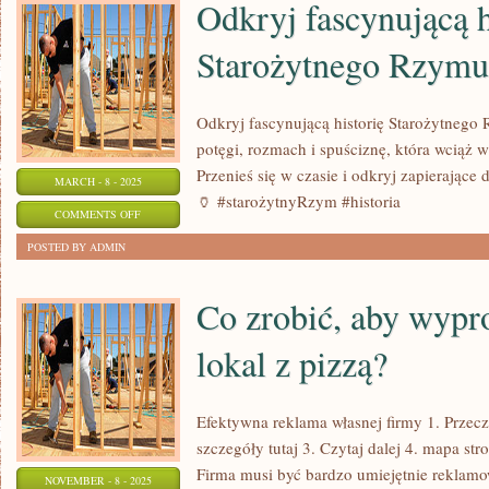
Odkryj fascynującą h
Starożytnego Rzymu
Odkryj fascynującą historię Starożytnego
potęgi, rozmach i spuściznę, która wciąż 
Przenieś się w czasie i odkryj zapierające 
MARCH - 8 - 2025
🏺 #starożytnyRzym #historia
ON
COMMENTS OFF
ODKRYJ
POSTED BY ADMIN
FASCYNUJĄCĄ
HISTORIĘ
Co zrobić, aby wyp
STAROŻYTNEGO
lokal z pizzą?
RZYMU!
Efektywna reklama własnej firmy 1. Przecz
szczegóły tutaj 3. Czytaj dalej 4. mapa st
Firma musi być bardzo umiejętnie reklam
NOVEMBER - 8 - 2025