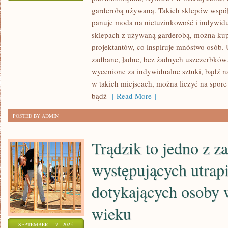
DOM
garderobą używaną. Takich sklepów współc
TO
panuje moda na nietuzinkowość i indywidua
NIE
sklepach z używaną garderobą, można kup
TYLKO
projektantów, co inspiruje mnóstwo osób
MIEJSCE
zadbane, ładne, bez żadnych uszczerbków
wycenione za indywidualne sztuki, bądź 
W
w takich miejscach, można liczyć na spore
KTÓRYM
bądź
[ Read More ]
SIĘ
ŚPI
POSTED BY ADMIN
I
JE,
Trądzik to jedno z z
ALE
RÓWNIEŻ
występujących utrap
MIEJSCE
dotykających osoby 
GDZIE
SIĘ
wieku
WYPOCZYWA
SEPTEMBER - 17 - 2025