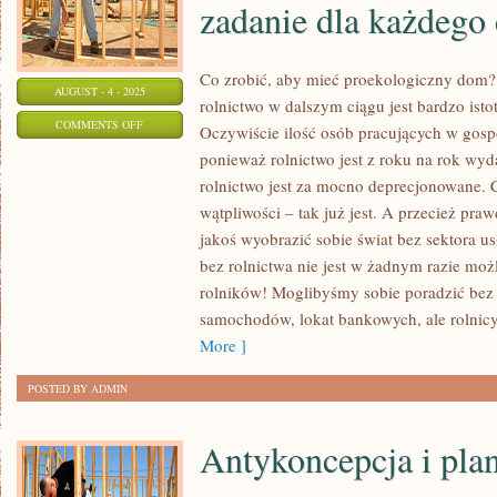
zadanie dla każdego
Co zrobić, aby mieć proekologiczny dom
AUGUST - 4 - 2025
rolnictwo w dalszym ciągu jest bardzo isto
ON
COMMENTS OFF
Oczywiście ilość osób pracujących w gosp
Z
ponieważ rolnictwo jest z roku na rok wydaj
JAKIEGO
rolnictwo jest za mocno deprecjonowane. 
POWODU
wątpliwości – tak już jest. A przecież praw
DBANIE
jakoś wyobrazić sobie świat bez sektora u
O
bez rolnictwa nie jest w żadnym razie mo
rolników! Moglibyśmy sobie poradzić be
ŚRODOWISKO
samochodów, lokat bankowych, ale rolnicy
NATURALNE
More ]
TO
WAŻNE
POSTED BY ADMIN
ZADANIE
DLA
Antykoncepcja i pla
KAŻDEGO
CZŁOWIEKA?