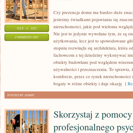
KŁOPOTY
Czy prezencja domu ma bardzo duże znacz
jesteśmy świadkami pojawiania się znaczni
nieruchomości, jakie pod wieloma względ
JULY - 8 - 2025
Nie jest to jedynie wywołane tym, że są 
ON
COMMENTS OFF
użytkowania, lecz jest to spowodowane g
JAK
stopniu rozwinęła się architektura, która
WYBUDOWAĆ
fachowcom z tej dziedziny wykonywać ni
ENERGOOSZCZĘDNY
obiekty budowlane pod względem wizerunk
DOM?
używalności i przeznaczenia. To sprawia, 
komforcie, przez co rynek nieruchomości s
bogaty w różne obiekty i daje okazję
[ Re
POSTED BY ADMIN
Skorzystaj z pomocy
profesjonalnego psy