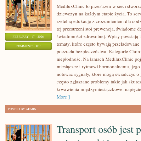
MediluxClinic to przestrzeń w sieci stwor
dziewczyn na każdym etapie życia. To serw
rzetelną edukację z zrozumieniem dla co
tej przestrzeni stoi prewencja, świadome 
świadomości zdrowotnej. Wpisy powstają 
FEBRUARY - 17 - 2026
tematy, które często bywają przeładowane 
ON
COMMENTS OFF
poczucia bezpieczeństwa. Kategorie Choro
ANTYKONCEPCJA
niepłodność. Na łamach MediluxClinic poj
I
miesiączce i rytmowi hormonalnemu, jego 
PLANOWANIE
notować sygnały, które mogą świadczyć o
RODZINY
często zgłaszane problemy takie jak skur
krwawienia międzymiesiączkowe, napięci
More ]
POSTED BY ADMIN
Transport osób jest