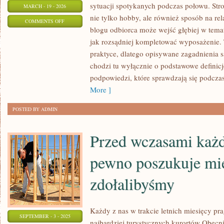
sytuacji spotykanych podczas połowu. Stro
MARCH - 19 - 2026
nie tylko hobby, ale również sposób na rel
ON
COMMENTS OFF
blogu odbiorca może wejść głębiej w temat 
SPOŁECZNOŚĆ
jak rozsądniej kompletować wyposażenie. 
WĘDKARSKA
praktyce, dlatego opisywane zagadnienia s
chodzi tu wyłącznie o podstawowe definicj
podpowiedzi, które sprawdzają się podczas
More ]
POSTED BY ADMIN
Przed wczasami każd
pewno poszukuje mi
zdołalibyśmy
Każdy z nas w trakcie letnich miesięcy pr
SEPTEMBER - 3 - 2025
najbardziej turystycznych kurortów Obecn