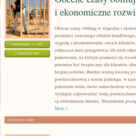
KWALIFIKACJI
i ekonomiczne rozwi
Obecne czasy obfitują w wygodne i ekon
posiadacz znacznego obiektu handlowego,
wygodę i ukontentowanie swoich klientów. 
SEPTEMBER - 9 - 2025
zwłaszcza musi przygotować dla nich odpo
ON
COMMENTS OFF
parkowania, na którym pomieści się wysok
OBECNE
powinien być bezpieczny dla klientów, db
CZASY
bezpieczeństwo. Bardzo ważną kwestią je
OBFITUJĄ
powierzchniowej z terenu parkingu, w nast
W
położeniu woda, może samochodom wyrzą
PRAKTYCZNE
wydajnie odprowadzić wodę powierzchniow
I
są odwodnienia liniowe. Niezmiernie pocią
EKONOMICZNE
More ]
ROZWIĄZANIA
POSTED BY ADMIN