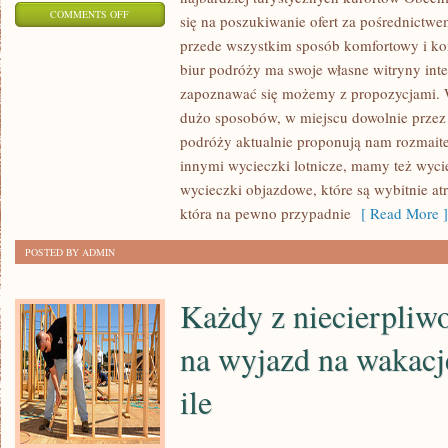
ON
COMMENTS OFF
się na poszukiwanie ofert za pośrednictwe
PRZED
przede wszystkim sposób komfortowy i ko
WCZASAMI
biur podróży ma swoje własne witryny inte
KAŻDY
zapoznawać się możemy z propozycjami.
Z
dużo sposobów, w miejscu dowolnie przez
NAS
podróży aktualnie proponują nam rozmait
innymi wycieczki lotnicze, mamy też wyc
NA
wycieczki objazdowe, które są wybitnie at
PEWNO
która na pewno przypadnie
[ Read More ]
POSZUKUJE
MIEJSCA,
POSTED BY ADMIN
W
KTÓRYM
Każdy z niecierpliw
ZDOŁALIBYŚMY
na wyjazd na wakacje
ile