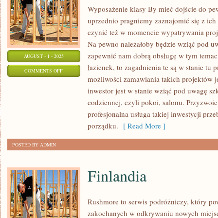
Wyposażenie klasy By mieć dojście do pew
uprzednio pragniemy zaznajomić się z ich
czynić też w momencie wypatrywania proj
Na pewno należałoby będzie wziąć pod uw
zapewnić nam dobrą obsługę w tym temaci
AUGUST - 1 - 2025
łazienek, to zagadnienia te są w stanie t
ON
COMMENTS OFF
możliwości zamawiania takich projektów j
PROJEKTOWANIE
inwestor jest w stanie wziąć pod uwagę szki
WNĘTRZ
codziennej, czyli pokoi, salonu. Przyzwoic
profesjonalna usługa takiej inwestycji pr
porządku.
[ Read More ]
POSTED BY ADMIN
Finlandia
Rushmore to serwis podróżniczy, który po
zakochanych w odkrywaniu nowych miejsc.