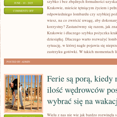
szybko i bez zbędnych formalności uzyska
JUNE - 10 - 2025
Krakowie, mieście tętniącym życiem i pe
ON
COMMENTS OFF
odpowiedniego lombardu czy szybkiej poży
JAK
wiesz, na co zwrócić uwagę, aby dokona
WYBRAĆ
korzystny? Zastanówmy się razem, jak zna
NAJLEPSZY
Krakowie i dlaczego szybka pożyczka kra
LOMBARD
dziesiątkę. Dlaczego warto rozważyć lom
W
sytuację, w której nagle pojawia się niep
KRAKOWIE?
zastrzyku gotówki. W takich momentach li
POSTED BY ADMIN
Ferie są porą, kiedy
ilość wędrowców po
wybrać się na wakac
Wielu z nas nie wie jak bardzo rozwinęła s