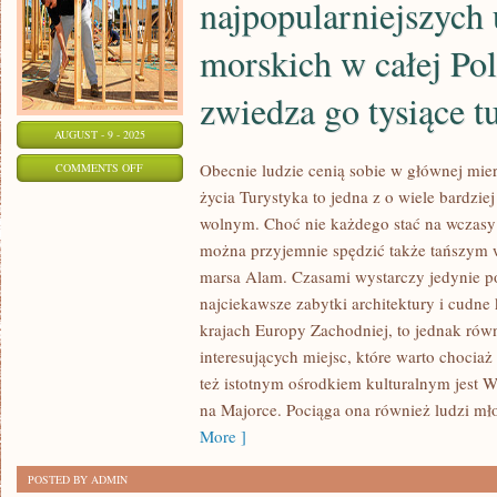
najpopularniejszych
EKSCENTRYCZNEGO,
morskich w całej Pol
KAŻDY
CHCE
zwiedza go tysiące t
ODPOCZĄĆ
AUGUST - 9 - 2025
ON
Obecnie ludzie cenią sobie w głównej mier
COMMENTS OFF
życia Turystyka to jedna z o wiele bardzie
MIASTO
wolnym. Choć nie każdego stać na wczasy 
SOPOT
można przyjemnie spędzić także tańszym 
JEST
marsa Alam. Czasami wystarczy jedynie po
NIEJAKIM
najciekawsze zabytki architektury i cudn
Z
krajach Europy Zachodniej, to jednak rów
NAJPOPULARNIEJSZYCH
interesujących miejsc, które warto chociaż
UZDROWISK
też istotnym ośrodkiem kulturalnym jest W
MORSKICH
na Majorce. Pociąga ona również ludzi mło
W
More ]
CAŁEJ
POLSCE.
POSTED BY ADMIN