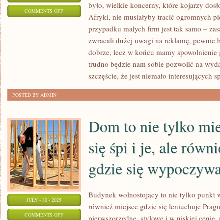
było, wielkie koncerny, które kojarzy dos
ON
COMMENTS OFF
Afryki, nie musiałyby tracić ogromnych p
CO
przypadku małych firm jest tak samo – zas
ZROBIĆ,
zwracali dużej uwagi na reklamę, pewnie 
ABY
dobrze, lecz w końcu mamy spowolnienie 
WYPROMOWAĆ
trudno będzie nam sobie pozwolić na wyda
WŁASNY
szczęście, że jest niemało interesujących 
LOKAL
POSTED BY ADMIN
Z
PIZZĄ?
Dom to nie tylko mi
się śpi i je, ale równ
gdzie się wypoczyw
Budynek wolnostojący to nie tylko punkt w 
JULY - 30 - 2025
również miejsce gdzie się leniuchuje Prag
ON
COMMENTS OFF
pierwszorzędne, stylowe i w niskiej cenie,