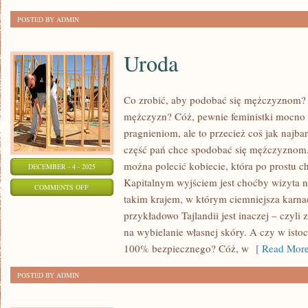
WYGLĄDZIE
POSTED BY ADMIN
Uroda
Co zrobić, aby podobać się mężczyznom? 
mężczyzn? Cóż, pewnie feministki mocno s
pragnieniom, ale to przecież coś jak najba
część pań chce spodobać się mężczyznom.
można polecić kobiecie, która po prostu c
DECEMBER - 4 - 2025
Kapitalnym wyjściem jest choćby wizyta na
ON
COMMENTS OFF
takim krajem, w którym ciemniejsza karnacj
URODA
przykładowo Tajlandii jest inaczej – czyli
na wybielanie własnej skóry. A czy w istoc
100% bezpiecznego? Cóż, w
[ Read More
POSTED BY ADMIN