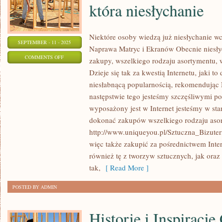
która niesłychanie
Niektóre osoby wiedzą już niesłychanie wc
SEPTEMBER - 11 - 2025
Naprawa Matryc i Ekranów Obecnie niesły
ON
COMMENTS OFF
zakupy, wszelkiego rodzaju asortymentu,
WSPÓŁCZEŚNIE
Dzieje się tak za kwestią Internetu, jaki to
JEDNYM
niesłabnącą popularnością, rekomendując N
Z
następstwie tego jesteśmy szczęśliwymi po
NAJPOPULARNIEJSZYCH
wyposażony jest w Internet jesteśmy w st
TYPÓW
dokonać zakupów wszelkiego rodzaju aso
http://www.uniqueyou.pl/Sztuczna_Bizute
BIŻUTERII,
więc także zakupić za pośrednictwem Inter
KTÓRA
również tę z tworzyw sztucznych, jak oraz z
NIESŁYCHANIE
tak,
[ Read More ]
POSTED BY ADMIN
Historie i Inspiracj