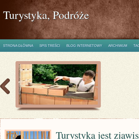
Turystyka, Podróże
STRONA GŁÓWNA
SPIS TREŚCI
BLOG INTERNETOWY
ARCHIWUM
TA
Turystyka jest zjawi