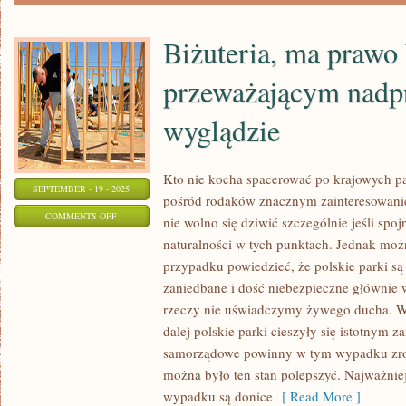
SWOJEGO
DOMU
Biżuteria, ma prawo
MOGĄ
SPODZIEWAĆ
przeważającym nad
SIĘ
wyglądzie
Kto nie kocha spacerować po krajowych pa
SEPTEMBER - 19 - 2025
pośród rodaków znacznym zainteresowani
ON
COMMENTS OFF
nie wolno się dziwić szczególnie jeśli spoj
BIŻUTERIA,
naturalności w tych punktach. Jednak moż
MA
przypadku powiedzieć, że polskie parki s
PRAWO
zaniedbane i dość niebezpieczne głównie 
BYĆ
rzeczy nie uświadczymy żywego ducha. W
NADZWYCZAJ
dalej polskie parki cieszyły się istotnym
samorządowe powinny w tym wypadku zrob
PRZEWAŻAJĄCYM
można było ten stan polepszyć. Najważni
NADPROGRAMEM
wypadku są donice
[ Read More ]
W