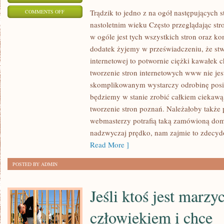
ON
Trądzik to jedno z na ogół następujących 
COMMENTS OFF
nastoletnim wieku Często przeglądając stro
TRĄDZIK
w ogóle jest tych wszystkich stron oraz ko
TO
dodatek żyjemy w przeświadczeniu, że stwo
JEDNO
internetowej to potwornie ciężki kawałek 
Z
tworzenie stron internetowych www nie jest
ZAZWYCZAJ
skomplikowanym wystarczy odrobinę posi
WYSTĘPUJĄCYCH
będziemy w stanie zrobić całkiem ciekawą
UTRAPIEŃ
tworzenie stron poznań. Należałoby także
DOTYKAJĄCYCH
webmasterzy potrafią taką zamówioną dom
OSOBY
nadzwyczaj prędko, nam zajmie to zdecydo
W
Read More ]
NASTOLETNIM
WIEKU
POSTED BY ADMIN
Jeśli ktoś jest marzy
człowiekiem i chce