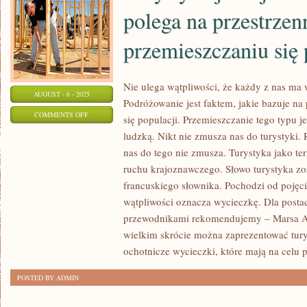
polega na przestrze
przemieszczaniu się 
Nie ulega wątpliwości, że każdy z nas m
AUGUST - 6 - 2025
Podróżowanie jest faktem, jakie bazuje na
ON
COMMENTS OFF
się populacji. Przemieszczanie tego typu 
TURYSTYKA
ludzką. Nikt nie zmusza nas do turystyki.
JEST
nas do tego nie zmusza. Turystyka jako te
ZJAWISKIEM,
ruchu krajoznawczego. Słowo turystyka zo
JAKIE
francuskiego słownika. Pochodzi od pojęcia
POLEGA
wątpliwości oznacza wycieczkę. Dla postac
przewodnikami rekomendujemy – Marsa A
NA
wielkim skrócie można zaprezentować tur
PRZESTRZENNYM
ochotnicze wycieczki, które mają na celu 
PRZEMIESZCZANIU
SIĘ
POSTED BY ADMIN
POPULACJI