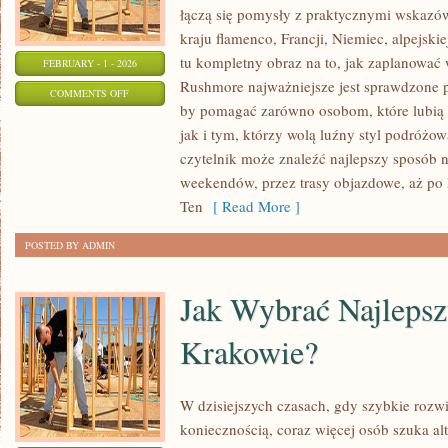
łączą się pomysły z praktycznymi wskazów
kraju flamenco, Francji, Niemiec, alpejskie
tu kompletny obraz na to, jak zaplanować
FEBRUARY - 1 - 2026
Rushmore najważniejsze jest sprawdzone po
ON
COMMENTS OFF
by pomagać zarówno osobom, które lubią 
FINLANDIA
jak i tym, którzy wolą luźny styl podróżo
czytelnik może znaleźć najlepszy sposób 
weekendów, przez trasy objazdowe, aż po
Ten
[ Read More ]
POSTED BY ADMIN
Jak Wybrać Najleps
Krakowie?
W dzisiejszych czasach, gdy szybkie rozwi
koniecznością, coraz więcej osób szuka al