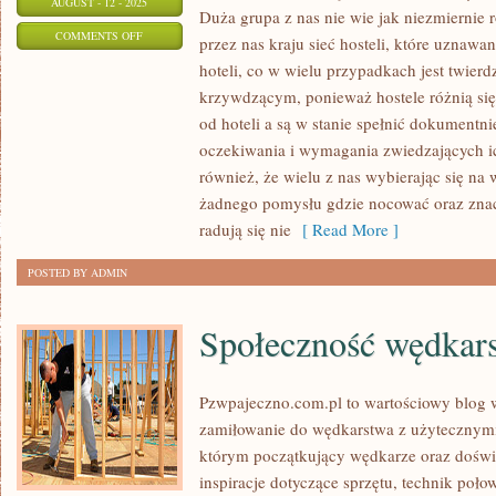
AUGUST - 12 - 2025
Duża grupa z nas nie wie jak niezmiernie
ON
COMMENTS OFF
przez nas kraju sieć hosteli, które uznawa
FERIE
hoteli, co w wielu przypadkach jest twier
SĄ
krzywdzącym, ponieważ hostele różnią się 
PORĄ,
od hoteli a są w stanie spełnić dokumentn
KIEDY
oczekiwania i wymagania zwiedzających ic
NAJOGROMNIEJSZA
również, że wielu z nas wybierając się na 
żadnego pomysłu gdzie nocować oraz znac
ILOŚĆ
radują się nie
[ Read More ]
WĘDROWCÓW
POSTANAWIA
POSTED BY ADMIN
WYBRAĆ
SIĘ
Społeczność wędkar
NA
WAKACJE
Pzwpajeczno.com.pl to wartościowy blog w
zamiłowanie do wędkarstwa z użytecznymi
którym początkujący wędkarze oraz doświ
inspiracje dotyczące sprzętu, technik poł