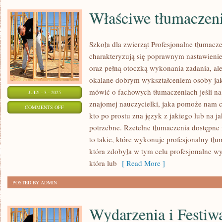
Właściwe tłumaczen
Szkoła dla zwierząt Profesjonalne tłumaczen
charakteryzują się poprawnym nastawieni
oraz pełną otoczką wykonania zadania, al
okalane dobrym wykształceniem osoby jaką
mówić o fachowych tłumaczeniach jeśli na
JULY - 3 - 2025
znajomej nauczycielki, jaka pomoże nam c
ON
COMMENTS OFF
kto po prostu zna język z jakiego lub na j
WŁAŚCIWE
potrzebne. Rzetelne tłumaczenia dostępne n
TŁUMACZENIA
to takie, które wykonuje profesjonalny tłu
która zdobyła w tym celu profesjonalne wy
która lub
[ Read More ]
POSTED BY ADMIN
Wydarzenia i Festiw