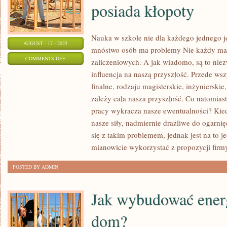
posiada kłopoty
Nauka w szkole nie dla każdego jednego j
AUGUST - 17 - 2025
mnóstwo osób ma problemy Nie każdy ma 
ON
COMMENTS OFF
zaliczeniowych. A jak wiadomo, są to nie
NAUKA
influencja na naszą przyszłość. Przede wsz
W
finalne, rodzaju magisterskie, inżynierskie
SZKOLE
zależy cała nasza przyszłość. Co natomiast
NIE
pracy wykracza nasze ewentualności? Kiedy
DLA
nasze siły, nadmiernie drażliwe do ogarni
się z takim problemem, jednak jest na to 
KAŻDEGO
mianowicie wykorzystać z propozycji firm
JEST
BEZPROBLEMOWA
POSTED BY ADMIN
I
PROSTA.
Jak wybudować ener
DUŻO
OSÓB
dom?
POSIADA