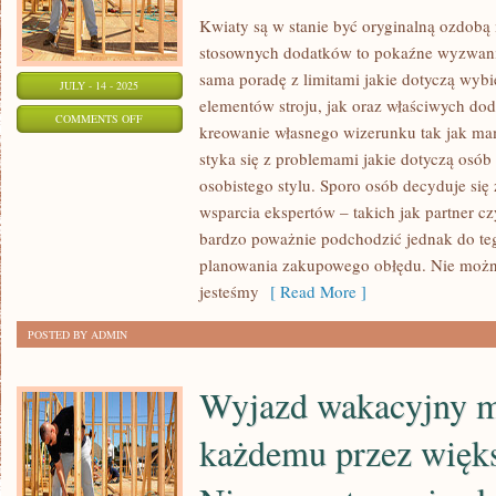
Kwiaty są w stanie być oryginalną ozdob
stosownych dodatków to pokaźne wyzwanie
sama poradę z limitami jakie dotyczą wybi
JULY - 14 - 2025
elementów stroju, jak oraz właściwych do
ON
COMMENTS OFF
kreowanie własnego wizerunku tak jak mam
KWIATY
styka się z problemami jakie dotyczą osó
MOGĄ
osobistego stylu. Sporo osób decyduje się
BYĆ
wsparcia ekspertów – takich jak partner c
PRAWDZIWĄ
bardzo poważnie podchodzić jednak do teg
OZDOBĄ
planowania zakupowego obłędu. Nie możn
MIESZKANIA
jesteśmy
[ Read More ]
POSTED BY ADMIN
Wyjazd wakacyjny m
każdemu przez więks