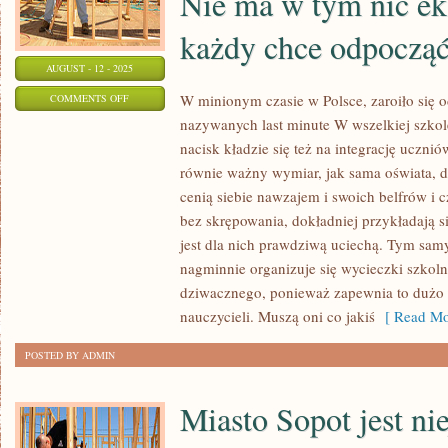
Nie ma w tym nic ek
każdy chce odpoczą
AUGUST - 12 - 2025
ON
W minionym czasie w Polsce, zaroiło się o
COMMENTS OFF
nazywanych last minute W wszelkiej szkol
WYJAZD
nacisk kładzie się też na integrację ucznió
WAKACYJNY
równie ważny wymiar, jak sama oświata, d
MARZY
cenią siebie nawzajem i swoich belfrów i 
SIĘ
bez skrępowania, dokładniej przykładają s
KAŻDEMU
jest dla nich prawdziwą uciechą. Tym samy
PRZEZ
nagminnie organizuje się wycieczki szkol
WIĘKSZĄ
dziwacznego, ponieważ zapewnia to dużo 
CZĘŚĆ
nauczycieli. Muszą oni co jakiś
[ Read Mo
ROKU.
NIE
POSTED BY ADMIN
MA
W
Miasto Sopot jest ni
TYM
NIC